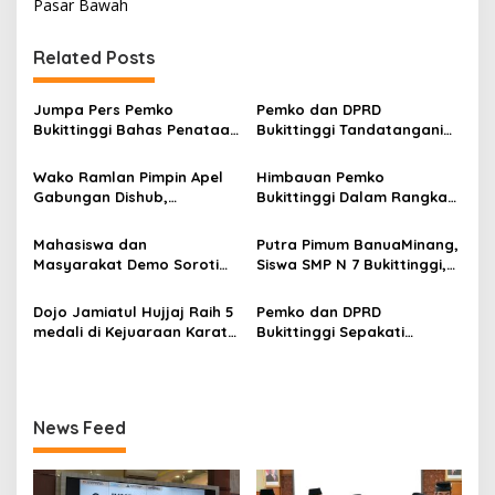
i
Pasar Bawah
g
Related Posts
a
s
Jumpa Pers Pemko
Pemko dan DPRD
i
Bukittinggi Bahas Penataan
Bukittinggi Tandatangani
p
Kota hingga Polemik Lahan
Nota Kesepakatan
Kampus UFDK
Perubahan KUA-PPAS APBD
Wako Ramlan Pimpin Apel
Himbauan Pemko
o
2026
Gabungan Dishub,
Bukittinggi Dalam Rangka
s
Tekankan Pelayanan dan
Menyemarakkan Hari Ulang
Persiapan Angkutan Gratis
Tahun ke-81 Kemerdekaan
Mahasiswa dan
Putra Pimum BanuaMinang,
Pelajar
Republik Indonesia
Masyarakat Demo Soroti
Siswa SMP N 7 Bukittinggi,
Dugaan Kekerasan Satpol
Raih Medali Emas Kelas
PP, GMNI Bukittinggi
Festival Komite Pemula
Dojo Jamiatul Hujjaj Raih 5
Pemko dan DPRD
Kecewa Wali Kota dan
Berat 40 Kg dalam
medali di Kejuaraan Karate
Bukittinggi Sepakati
DPRD Tak Hadir Temui
Kejuaraan Karate Jam
Jam Gadang Inkanas Se-
Perubahan Perda Pajak
Massa Aksi
Gadang Inkanas Bukittinggi
Sumatra Barat 2026
dan Retribusi Daerah
News Feed