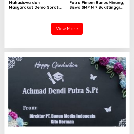
Mahasiswa dan
Putra Pimum BanuaMinang,
Masyarakat Demo Soroti
Siswa SMP N 7 Bukittinggi,
Dugaan Kekerasan Satpol
Raih Medali Emas Kelas
PP, GMNI Bukittinggi
Festival Komite Pemula
Kecewa Wali Kota dan
Berat 40 Kg dalam
DPRD Tak Hadir Temui
Kejuaraan Karate Jam
View More
Massa Aksi
Gadang Inkanas Bukittinggi