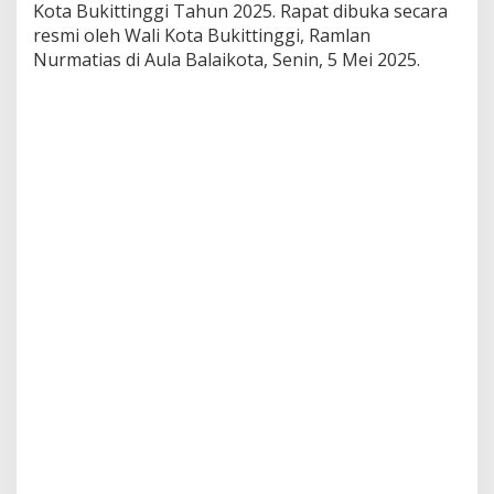
Kota Bukittinggi Tahun 2025. Rapat dibuka secara
u
r
resmi oleh Wali Kota Bukittinggi, Ramlan
u
Nurmatias di Aula Balaikota, Senin, 5 Mei 2025.
n
a
n
S
t
u
n
t
i
n
g
K
o
t
a
B
u
k
i
t
t
i