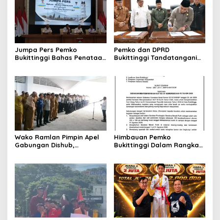
Jumpa Pers Pemko
Pemko dan DPRD
Bukittinggi Bahas Penataan
Bukittinggi Tandatangani
Kota hingga Polemik Lahan
Nota Kesepakatan
Kampus UFDK
Perubahan KUA-PPAS APBD
2026
Wako Ramlan Pimpin Apel
Himbauan Pemko
Gabungan Dishub,
Bukittinggi Dalam Rangka
Tekankan Pelayanan dan
Menyemarakkan Hari Ulang
Persiapan Angkutan Gratis
Tahun ke-81 Kemerdekaan
Pelajar
Republik Indonesia