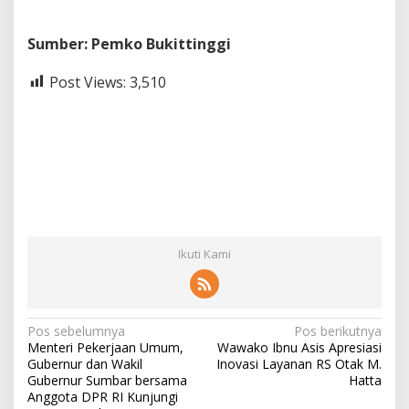
Sumber: Pemko Bukittinggi
Post Views:
3,510
Ikuti Kami
N
Pos sebelumnya
Pos berikutnya
Menteri Pekerjaan Umum,
Wawako Ibnu Asis Apresiasi
a
Gubernur dan Wakil
Inovasi Layanan RS Otak M.
v
Gubernur Sumbar bersama
Hatta
Anggota DPR RI Kunjungi