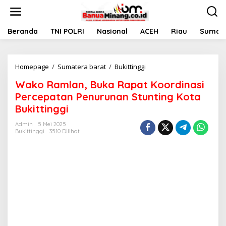
L
e
w
a
Beranda
TNI POLRI
Nasional
ACEH
Riau
Sumate
t
i
k
Homepage
/
Sumatera barat
/
Bukittinggi
W
e
a
k
Wako Ramlan, Buka Rapat Koordinasi
k
o
o
n
Percepatan Penurunan Stunting Kota
R
t
Bukittinggi
a
e
m
n
Admin
5 Mei 2025
l
Bukittinggi
3510 Dilihat
a
n
,
B
u
k
a
R
a
p