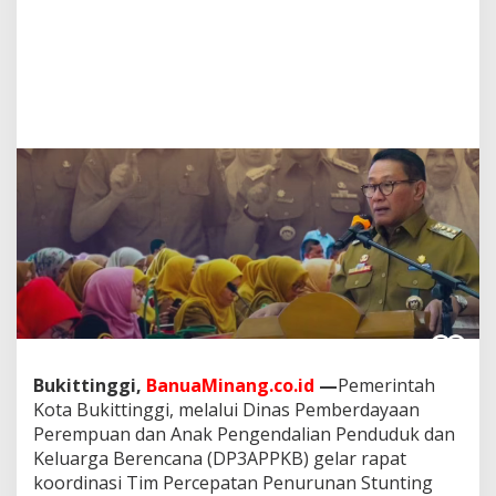
a
t
K
o
o
r
d
i
n
a
s
i
P
e
r
c
e
p
a
Bukittinggi,
BanuaMinang.co.id
—
Pemerintah
t
Kota Bukittinggi, melalui Dinas Pemberdayaan
a
n
Perempuan dan Anak Pengendalian Penduduk dan
P
Keluarga Berencana (DP3APPKB) gelar rapat
e
koordinasi Tim Percepatan Penurunan Stunting
n