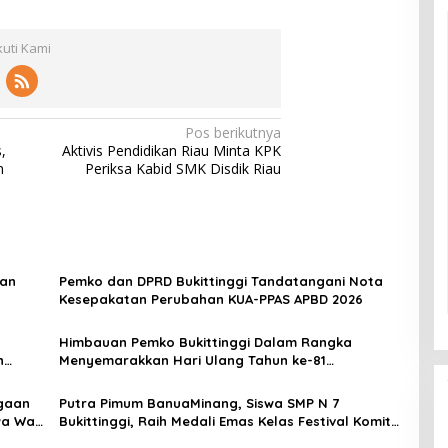
kuti Kami
Pos berikutnya
,
Aktivis Pendidikan Riau Minta KPK
n
Periksa Kabid SMK Disdik Riau
aan
Pemko dan DPRD Bukittinggi Tandatangani Nota
Kesepakatan Perubahan KUA-PPAS APBD 2026
Himbauan Pemko Bukittinggi Dalam Rangka
n
Menyemarakkan Hari Ulang Tahun ke-81
Kemerdekaan Republik Indonesia
gaan
Putra Pimum BanuaMinang, Siswa SMP N 7
a Wali
Bukittinggi, Raih Medali Emas Kelas Festival Komite
Pemula Berat 40 Kg dalam Kejuaraan Karate Jam