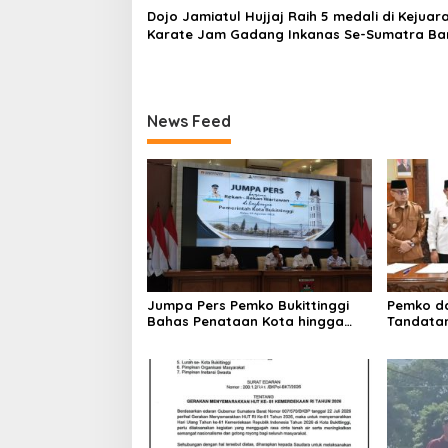
Dojo Jamiatul Hujjaj Raih 5 medali di Kejuar
Karate Jam Gadang Inkanas Se-Sumatra Ba
2026
News Feed
Jumpa Pers Pemko Bukittinggi
Pemko da
Bahas Penataan Kota hingga
Tandata
Polemik Lahan Kampus UFDK
Perubaha