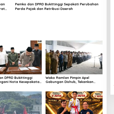
Gadang Inkanas Bukittinggi
aan
Pemko dan DPRD Bukittinggi Sepakati Perubahan
rat
Perda Pajak dan Retribusi Daerah
n DPRD Bukittinggi
Wako Ramlan Pimpin Apel
ngani Nota Kesepakatan
Gabungan Dishub, Tekankan
n KUA-PPAS APBD 2026
Pelayanan dan Persiapan
Angkutan Gratis Pelajar