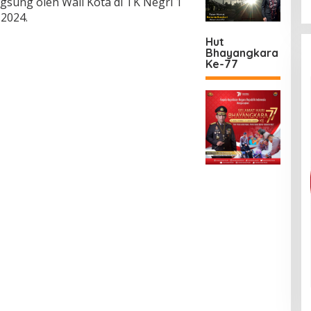
ngsung oleh Wali Kota di TK Negri 1
 2024.
Hut
Bhayangkara
Ke-77