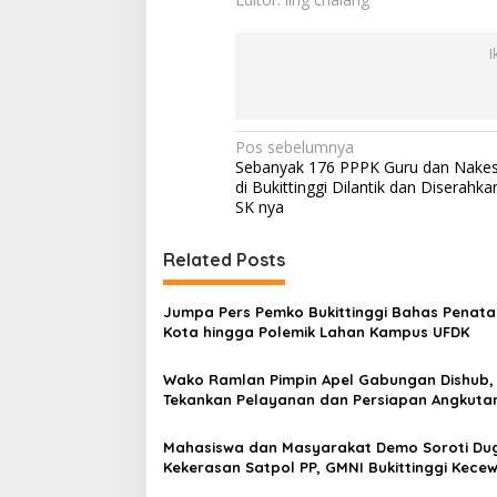
I
N
Pos sebelumnya
Sebanyak 176 PPPK Guru dan Nakes
a
di Bukittinggi Dilantik dan Diserahka
v
SK nya
i
Related Posts
g
a
Jumpa Pers Pemko Bukittinggi Bahas Penat
s
Kota hingga Polemik Lahan Kampus UFDK
i
Wako Ramlan Pimpin Apel Gabungan Dishub,
p
Tekankan Pelayanan dan Persiapan Angkuta
Gratis Pelajar
o
Mahasiswa dan Masyarakat Demo Soroti Du
s
Kekerasan Satpol PP, GMNI Bukittinggi Kecew
Kota dan DPRD Tak Hadir Temui Massa Aksi