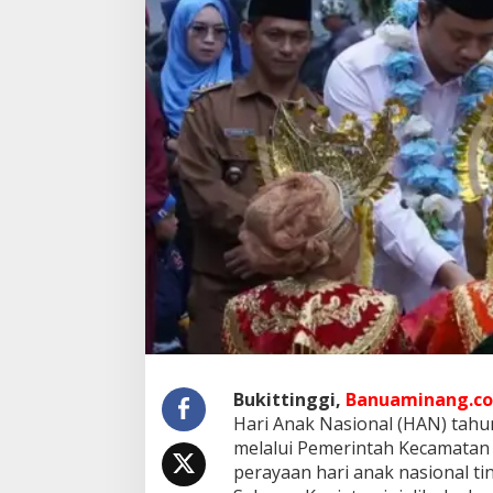
B
u
k
a
P
e
r
a
y
a
a
n
H
a
r
i
A
n
a
k
Bukittinggi,
Banuaminang.co
N
Hari Anak Nasional (HAN) tahu
a
s
melalui Pemerintah Kecamatan 
i
perayaan hari anak nasional t
o