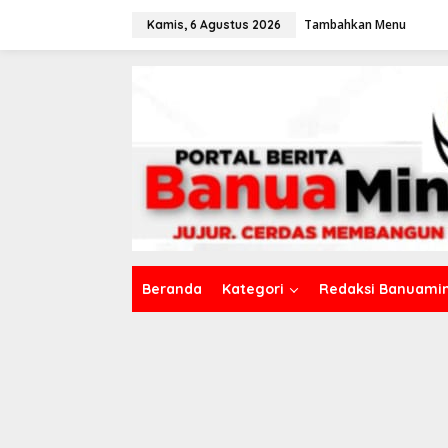
L
Tambahkan Menu
e
Kamis, 6 Agustus 2026
w
a
t
i
k
e
k
o
n
t
e
n
Beranda
Kategori
Redaksi Banuamin