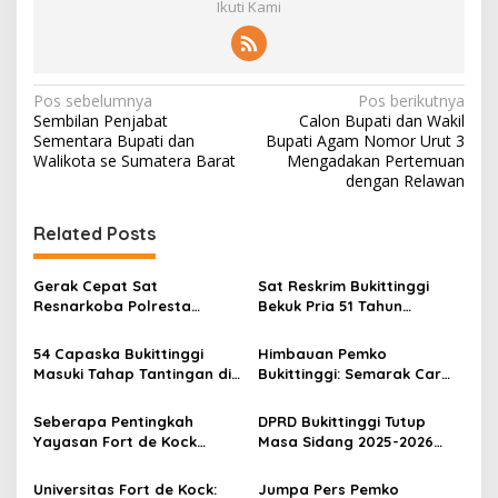
Ikuti Kami
N
Pos sebelumnya
Pos berikutnya
Sembilan Penjabat
Calon Bupati dan Wakil
a
Sementara Bupati dan
Bupati Agam Nomor Urut 3
v
Walikota se Sumatera Barat
Mengadakan Pertemuan
dengan Relawan
i
g
Related Posts
a
s
Gerak Cepat Sat
Sat Reskrim Bukittinggi
Resnarkoba Polresta
Bekuk Pria 51 Tahun
i
Bukittinggi, Enam Paket
Terduga Pencuri Honda
p
Sabu Berhasil Diamankan
Scoopy
54 Capaska Bukittinggi
Himbauan Pemko
Masuki Tahap Tantingan di
Bukittinggi: Semarak Car
o
Desa Bahagia
Free Day dalam Rangka
s
HUT ke I Komando Daerah
Seberapa Pentingkah
DPRD Bukittinggi Tutup
Militer (KODAM) XX/Tuanku
Yayasan Fort de Kock
Masa Sidang 2025-2026
Imam Bonjol
Mendongkrak
Dan Buka Masa Sidang
Perekonomian Masyarakat
2026-2027, Wako Ramlan
Universitas Fort de Kock:
Jumpa Pers Pemko