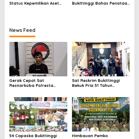
Jam Gadang?
Beri Apresiasi
Status Kepemilikan Aset
Bukittinggi Bahas Penataan
Tanah yang Sah Adalah
Kota hingga Polemik Lahan
Milik Yayasan Berdasarkan
Kampus UFDK
Putusan Mahkamah Agung
Nomor 2108/K/Pdt/2022
News Feed
Gerak Cepat Sat
Sat Reskrim Bukittinggi
Resnarkoba Polresta
Bekuk Pria 51 Tahun
Bukittinggi, Enam Paket
Terduga Pencuri Honda
Sabu Berhasil Diamankan
Scoopy
54 Capaska Bukittinggi
Himbauan Pemko