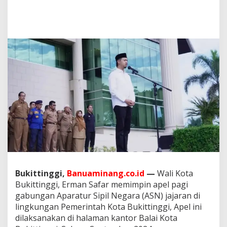
l
G
a
b
u
n
g
a
n
A
S
N
K
o
t
a
B
u
k
Bukittinggi,
Banuaminang.co.id
—
Wali Kota
i
Bukittinggi, Erman Safar memimpin apel pagi
t
gabungan Aparatur Sipil Negara (ASN) jajaran di
t
i
lingkungan Pemerintah Kota Bukittinggi, Apel ini
n
dilaksanakan di halaman kantor Balai Kota
g