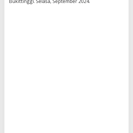
Bukittinggi. Selasa, September 2024.
g
i