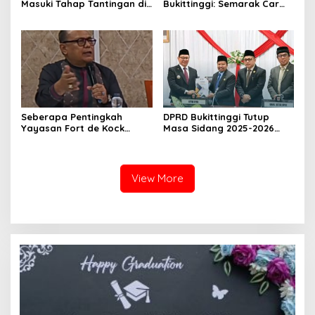
Masuki Tahap Tantingan di
Bukittinggi: Semarak Car
Desa Bahagia
Free Day dalam Rangka
HUT ke I Komando Daerah
Militer (KODAM) XX/Tuanku
Imam Bonjol
Seberapa Pentingkah
DPRD Bukittinggi Tutup
Yayasan Fort de Kock
Masa Sidang 2025-2026
Mendongkrak
Dan Buka Masa Sidang
Perekonomian Masyarakat
2026-2027, Wako Ramlan
Jam Gadang?
Beri Apresiasi
View More