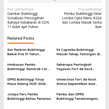
N
Pos sebelumnya
Pos berikutnya
Damkar Bukittinggi
Pemko Bukittinggi Gelar
a
Sosialisasi Pencegahan
Lomba Cipta Menu B2SA
v
Bahaya Kebakaran di SDN
dan Lomba Masak Serba
11 Bukit Apit Puhun
Ikan
i
g
Related Posts
a
s
Sat Reskrim Bukittinggi
54 Capaska Bukittinggi
Bekuk Pria 51 Tahun
Masuki Tahap Tantingan di
i
Terduga Pencuri Honda
Desa Bahagia
p
Scoopy
Himbauan Pemko
Seberapa Pentingkah
Bukittinggi: Semarak Car
Yayasan Fort de Kock
o
Free Day dalam Rangka
Mendongkrak
s
HUT ke I Komando Daerah
Perekonomian Masyarakat
DPRD Bukittinggi Tutup
Universitas Fort de Kock:
Militer (KODAM) XX/Tuanku
Jam Gadang?
Masa Sidang 2025-2026
Status Kepemilikan Aset
Imam Bonjol
Dan Buka Masa Sidang
Tanah yang Sah Adalah
2026-2027, Wako Ramlan
Milik Yayasan Berdasarkan
Jumpa Pers Pemko
Pemko dan DPRD
Beri Apresiasi
Putusan Mahkamah Agung
Bukittinggi Bahas Penataan
Bukittinggi Tandatangani
Nomor 2108/K/Pdt/2022
Kota hingga Polemik Lahan
Nota Kesepakatan
Kampus UFDK
Perubahan KUA-PPAS APBD