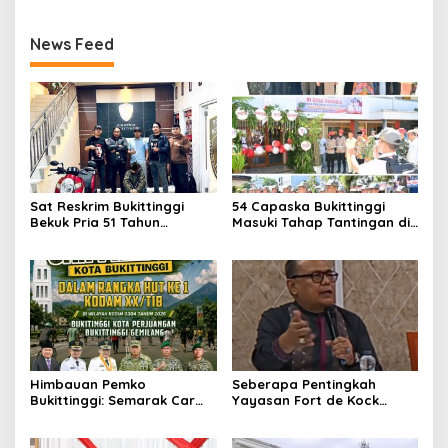
2026
News Feed
Sat Reskrim Bukittinggi
54 Capaska Bukittinggi
Bekuk Pria 51 Tahun
Masuki Tahap Tantingan di
Terduga Pencuri Honda
Desa Bahagia
Scoopy
Himbauan Pemko
Seberapa Pentingkah
Bukittinggi: Semarak Car
Yayasan Fort de Kock
Free Day dalam Rangka
Mendongkrak
HUT ke I Komando Daerah
Perekonomian Masyarakat
Militer (KODAM) XX/Tuanku
Jam Gadang?