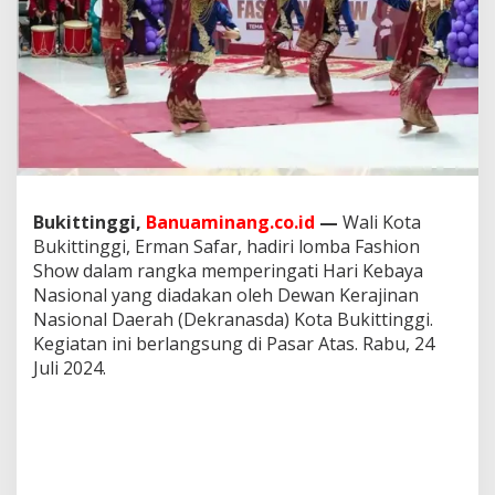
g
a
t
i
H
a
r
i
K
e
b
Bukittinggi,
Banuaminang.co.id
—
Wali Kota
a
Bukittinggi, Erman Safar, hadiri lomba Fashion
y
Show dalam rangka memperingati Hari Kebaya
a
N
Nasional yang diadakan oleh Dewan Kerajinan
a
Nasional Daerah (Dekranasda) Kota Bukittinggi.
s
Kegiatan ini berlangsung di Pasar Atas. Rabu, 24
i
Juli 2024.
o
n
a
l