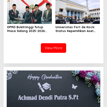
Imam Bonjol
DPRD Bukittinggi Tutup
Universitas Fort de Kock:
Masa Sidang 2025-2026
Status Kepemilikan Aset
Dan Buka Masa Sidang
Tanah yang Sah Adalah
2026-2027, Wako Ramlan
Milik Yayasan Berdasarkan
Beri Apresiasi
Putusan Mahkamah Agung
Nomor 2108/K/Pdt/2022
View More