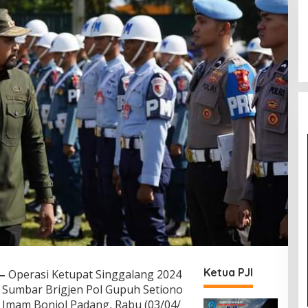
Ketua PJI
—
Operasi Ketupat Singgalang 2024
 Sumbar Brigjen Pol Gupuh Setiono
 Imam Bonjol Padang, Rabu (03/04/