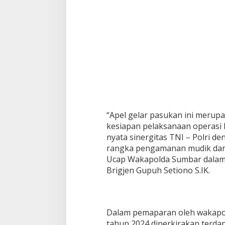
“Apel gelar pasukan ini merup
kesiapan pelaksanaan operasi
nyata sinergitas TNI – Polri de
rangka pengamanan mudik dan pe
Ucap Wakapolda Sumbar dalam
Brigjen Gupuh Setiono S.IK.
Dalam pemaparan oleh wakapo
tahun 2024 diperkirakan terda