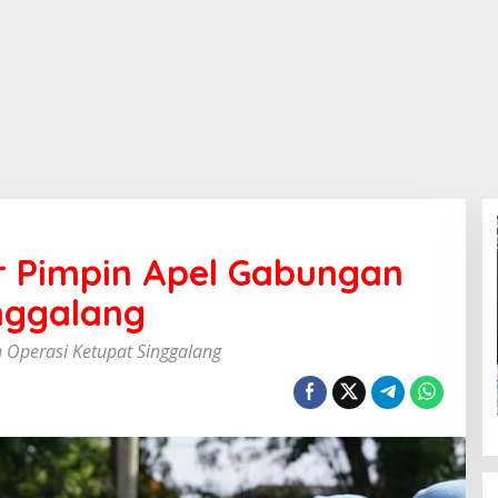
 Pimpin Apel Gabungan
inggalang
Operasi Ketupat Singgalang