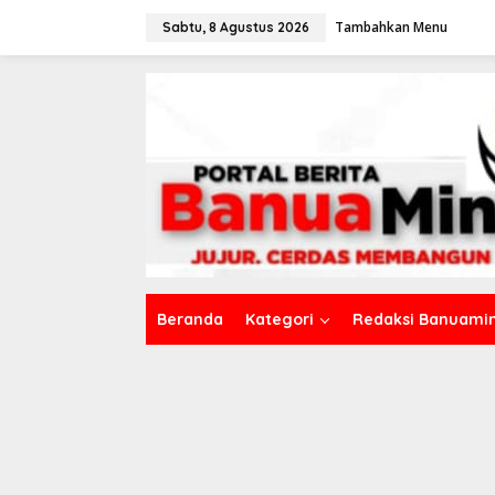
L
Tambahkan Menu
e
Sabtu, 8 Agustus 2026
w
a
t
i
k
e
k
o
n
t
e
n
Beranda
Kategori
Redaksi Banuamin