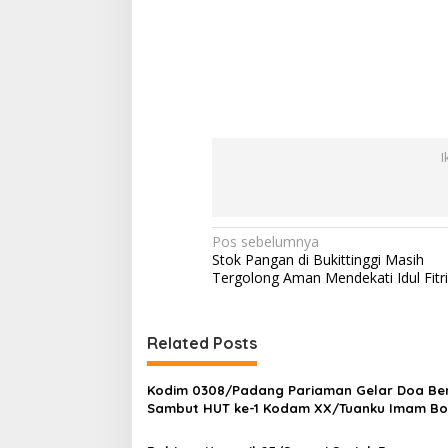
I
N
Pos sebelumnya
Stok Pangan di Bukittinggi Masih
a
Tergolong Aman Mendekati Idul Fitri
v
i
Related Posts
g
a
Kodim 0308/Padang Pariaman Gelar Doa B
s
Sambut HUT ke-1 Kodam XX/Tuanku Imam Bo
i