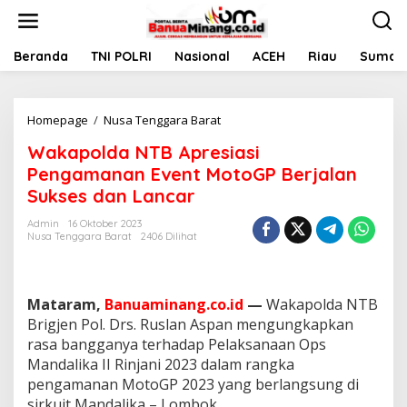
L
e
w
a
Beranda
TNI POLRI
Nasional
ACEH
Riau
Sumate
t
i
k
Homepage
/
Nusa Tenggara Barat
W
e
a
k
Wakapolda NTB Apresiasi
k
o
a
n
Pengamanan Event MotoGP Berjalan
p
t
Sukses dan Lancar
o
e
l
n
Admin
16 Oktober 2023
d
Nusa Tenggara Barat
2406 Dilihat
a
N
T
B
Mataram,
Banuaminang.co.id
—
Wakapolda NTB
A
Brigjen Pol. Drs. Ruslan Aspan mengungkapkan
p
rasa bangganya terhadap Pelaksanaan Ops
r
Mandalika II Rinjani 2023 dalam rangka
e
s
pengamanan MotoGP 2023 yang berlangsung di
i
sirkuit Mandalika – Lombok.