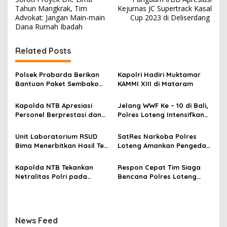
a
Tahun Mangkrak, Tim
Kejurnas JC Supertrack Kasal
v
Advokat: Jangan Main-main
Cup 2023 di Deliserdang
Dana Rumah Ibadah
i
g
Related Posts
a
s
Polsek Prabarda Berikan
Kapolri Hadiri Muktamar
Bantuan Paket Sembako
KAMMI XIII di Mataram
i
Dan Layanan Pengobatan
p
Gratis Bagi Lansia
Kapolda NTB Apresiasi
Jelang WWF Ke – 10 di Bali,
Personel Berprestasi dan
Polres Loteng Intensifkan
o
Ganjar PTDH Personel Polri
Patroli KRYD
s
Nakal
Unit Laboratorium RSUD
SatRes Narkoba Polres
Bima Menerbitkan Hasil Tes
Loteng Amankan Pengedar
Urine: Ratusan Personel
Sabu Di Wilayah Pujut
Polres Bima Kota
Kapolda NTB Tekankan
Respon Cepat Tim Siaga
Dinyatakan Negatif
Netralitas Polri pada
Bencana Polres Loteng
Narkoba
Pemilu 2024
bersama Polsek Praya
Barat Daya Datangi Lokasi
Bencana Alam Banjir
News Feed