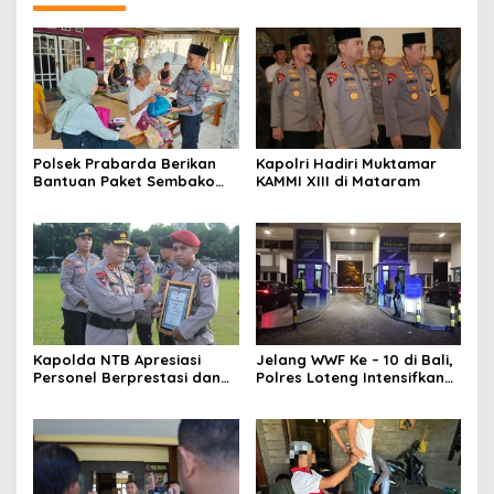
Polsek Prabarda Berikan
Kapolri Hadiri Muktamar
Bantuan Paket Sembako
KAMMI XIII di Mataram
Dan Layanan Pengobatan
Gratis Bagi Lansia
Kapolda NTB Apresiasi
Jelang WWF Ke – 10 di Bali,
Personel Berprestasi dan
Polres Loteng Intensifkan
Ganjar PTDH Personel Polri
Patroli KRYD
Nakal