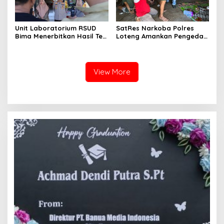
Unit Laboratorium RSUD
SatRes Narkoba Polres
Bima Menerbitkan Hasil Tes
Loteng Amankan Pengedar
Urine: Ratusan Personel
Sabu Di Wilayah Pujut
Polres Bima Kota
Dinyatakan Negatif
Narkoba
View More