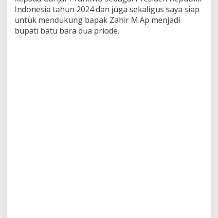
K
Indonesia tahun 2024 dan juga sekaligus saya siap
a
untuk mendukung bapak Zahir M.Ap menjadi
d
bupati batu bara dua priode.
e
s
d
i
B
a
t
u
B
a
r
a
D
u
k
u
n
g
S
a
l
a