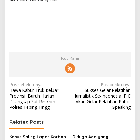
Ikuti Kami
N
Pos sebelumnya
Pos berikutnya
Bawa Kabur Truk Keluar
Sukses Gelar Pelatihan
a
Provinsi, Buruh Harian
Jurnalistik Se-Indonesia, PJC
v
Ditangkap Sat Reskrim
Akan Gelar Pelatihan Public
Polres Tebing Tinggi
Speaking
i
g
Related Posts
a
s
Kasus Saling Lapor Korban
Diduga Ada yang