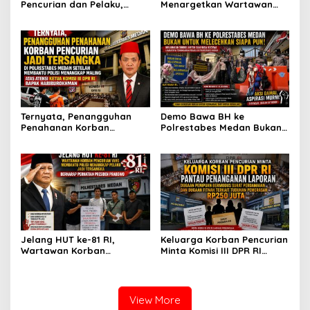
Pencurian dan Pelaku,
Menargetkan Wartawan
Ketua DPW FRN Sumut Roy
Leo Sembiring Jadi
Nasution Minta
Tersangka dan Dpo Karena
Kapolrestabes Medan
Membantu Polisi
Tempuh Restorative Justice
Menangkap Maling di Toko
agar Konflik Tak Berlarut-
Usaha Keluarganya
larut
Ternyata, Penangguhan
Demo Bawa BH ke
Penahanan Korban
Polrestabes Medan Bukan
Pencurian Jadi Tersangka
untuk Melecehkan Siapa
di Polrestabes Medan
Pun, Melainkan Simbol Kritik
Setelah Membantu Polisi
dan Rasa Kecewa
Menangkap Maling Atas
Lambatnya Penanganan
Atensi Ketua Komisi III DPR
Pekara di Polrestabes
RI Bapak Habiburokhman
Medan
Jelang HUT ke-81 RI,
Keluarga Korban Pencurian
Wartawan Korban
Minta Komisi III DPR RI
Pencurian yang Membantu
Pantau Penanganan
Polisi Menangkap Pelaku
Laporan Dugaan Penipuan
Jadi Tersangka Berharap
Bermodus Surat
Perhatian Presiden
Perdamaian dan Dugaan
View More
Prabowo
Fitnah Terkait Tuduhan