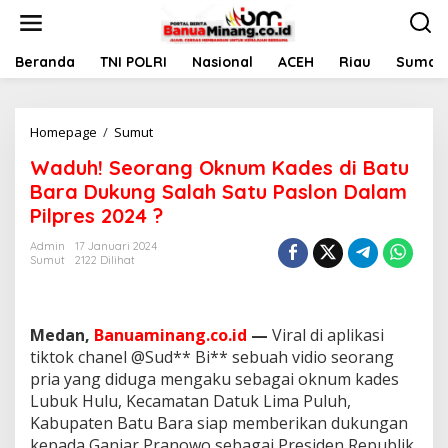
L
e
w
a
Beranda
TNI POLRI
Nasional
ACEH
Riau
Sumate
t
i
k
Homepage
/
Sumut
W
e
a
k
Waduh! Seorang Oknum Kades di Batu
d
o
u
n
Bara Dukung Salah Satu Paslon Dalam
h
t
Pilpres 2024 ?
!
e
S
n
Admin
17 Januari 2024
e
Sumut
2122 Dilihat
o
r
a
n
Medan,
Banuaminang.co.id
—
Viral di aplikasi
g
tiktok chanel @Sud** Bi** sebuah vidio seorang
O
pria yang diduga mengaku sebagai oknum kades
k
Lubuk Hulu, Kecamatan Datuk Lima Puluh,
n
u
Kabupaten Batu Bara siap memberikan dukungan
m
kepada Ganjar Pranowo sebagai Presiden Republik