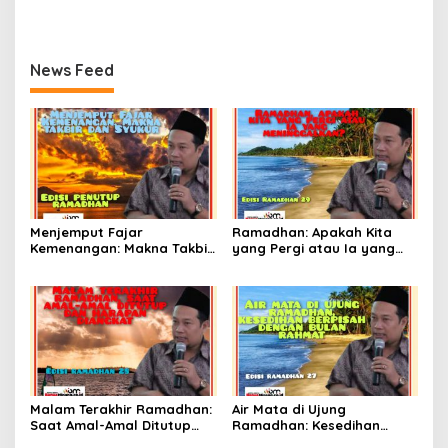
Benar Berubah?
News Feed
Menjemput Fajar
Ramadhan: Apakah Kita
Kemenangan: Makna Takbir
yang Pergi atau Ia yang
dan Syukur
Meninggalkan?
Malam Terakhir Ramadhan:
Air Mata di Ujung
Saat Amal-Amal Ditutup
Ramadhan: Kesedihan
dan Harapan Diangkat
Berpisah dengan Bulan