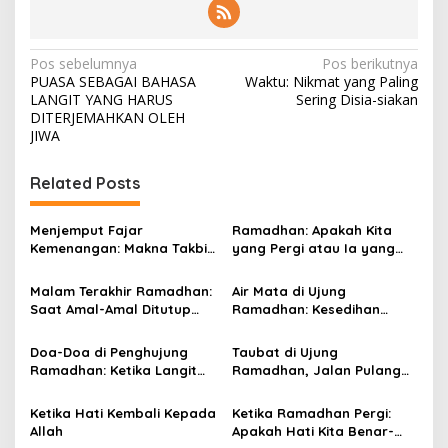
N
Pos sebelumnya
Pos berikutnya
PUASA SEBAGAI BAHASA
Waktu: Nikmat yang Paling
a
LANGIT YANG HARUS
Sering Disia-siakan
v
DITERJEMAHKAN OLEH
JIWA
i
g
Related Posts
a
s
Menjemput Fajar
Ramadhan: Apakah Kita
Kemenangan: Makna Takbir
yang Pergi atau Ia yang
i
dan Syukur
Meninggalkan?
p
Malam Terakhir Ramadhan:
Air Mata di Ujung
Saat Amal-Amal Ditutup
Ramadhan: Kesedihan
o
dan Harapan Diangkat
Berpisah dengan Bulan
s
Rahmat
Doa-Doa di Penghujung
Taubat di Ujung
Ramadhan: Ketika Langit
Ramadhan, Jalan Pulang
Paling Dekat dengan
Seorang Hamba
Hamba
Ketika Hati Kembali Kepada
Ketika Ramadhan Pergi:
Allah
Apakah Hati Kita Benar-