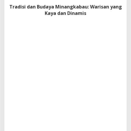
d
Tradisi dan Budaya Minangkabau: Warisan yang
a
Kaya dan Dinamis
n
D
i
n
a
m
i
s