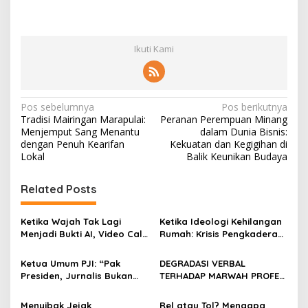
Ikuti Kami
N
Pos sebelumnya
Pos berikutnya
Tradisi Mairingan Marapulai:
Peranan Perempuan Minang
a
Menjemput Sang Menantu
dalam Dunia Bisnis:
v
dengan Penuh Kearifan
Kekuatan dan Kegigihan di
Lokal
Balik Keunikan Budaya
i
g
Related Posts
a
s
Ketika Wajah Tak Lagi
Ketika Ideologi Kehilangan
Menjadi Bukti AI, Video Call,
Rumah: Krisis Pengkaderan
i
dan Evolusi Penipuan
dan Matinya Gerakan
p
Digital Oleh: Ardy Mu’tamar
dalam Bayang-Bayang
Ketua Umum PJI: “Pak
DEGRADASI VERBAL
Kepemimpinan yang
Presiden, Jurnalis Bukan
TERHADAP MARWAH PROFESI
o
Kehilangan Arah
Pengkhianat Bangsa”
JURNALIS DAN MANUVER
s
ABUSE OF INFLUENCE OLEH
Menyibak Jejak
Rel atau Tol? Mengapa