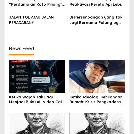
OKNUM ADVOKAT HOTMAN
“Perdamaian Koto Piliang”:
Reaktivasi Kereta Api Lebih
PARIS HUTAPEA
Penemuan Situs Medan Nan
Rasional daripada Jalan
Bapaneh di Nagari
Tol yang Membelah Nagari
JALAN TOL ATAU JALAN
Di Persimpangan yang Tak
Simawang
PERADABAN?
Lagi Bernama Pulang by
Bumiara
News Feed
Ketika Wajah Tak Lagi
Ketika Ideologi Kehilangan
Menjadi Bukti AI, Video Call,
Rumah: Krisis Pengkaderan
dan Evolusi Penipuan
dan Matinya Gerakan
Digital Oleh: Ardy Mu’tamar
dalam Bayang-Bayang
Kepemimpinan yang
Kehilangan Arah