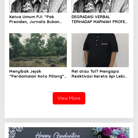
Ketua Umum PJI: “Pak
DEGRADASI VERBAL
Presiden, Jurnalis Bukan
TERHADAP MARWAH PROFESI
Pengkhianat Bangsa”
JURNALIS DAN MANUVER
ABUSE OF INFLUENCE OLEH
OKNUM ADVOKAT HOTMAN
PARIS HUTAPEA
Menyibak Jejak
Rel atau Tol? Mengapa
“Perdamaian Koto Piliang”:
Reaktivasi Kereta Api Lebih
Penemuan Situs Medan Nan
Rasional daripada Jalan
Bapaneh di Nagari
Tol yang Membelah Nagari
Simawang
View More