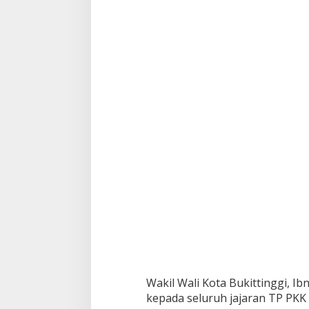
K
T
i
n
g
k
a
t
S
u
m
b
a
r
2
0
2
6
Wakil Wali Kota Bukittinggi, Ib
kepada seluruh jajaran TP PKK K