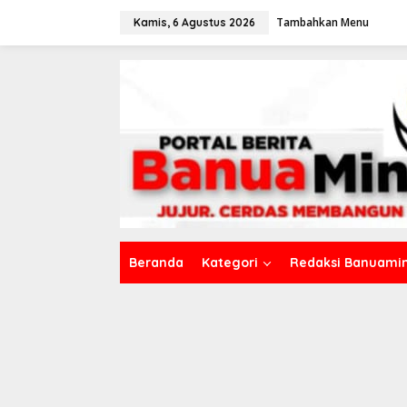
L
Tambahkan Menu
e
Kamis, 6 Agustus 2026
w
a
t
i
k
e
k
o
n
t
e
n
Beranda
Kategori
Redaksi Banuamin