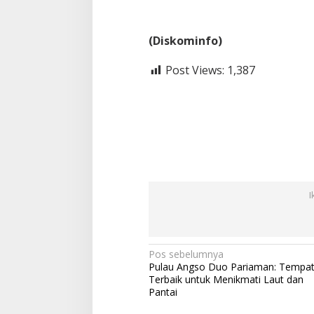
(Diskominfo)
Post Views:
1,387
I
N
Pos sebelumnya
Pulau Angso Duo Pariaman: Tempa
a
Terbaik untuk Menikmati Laut dan
v
Pantai