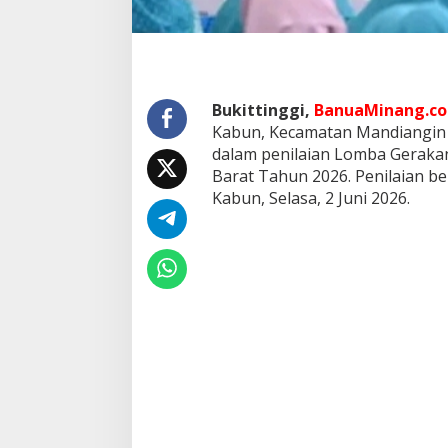
B
u
k
i
t
t
Bukittinggi,
BanuaMinang.co.
i
Kabun, Kecamatan Mandiangin K
n
dalam penilaian Lomba Geraka
g
g
Barat Tahun 2026. Penilaian b
i
Kabun, Selasa, 2 Juni 2026.
L
o
m
b
a
G
e
r
a
k
a
n
P
K