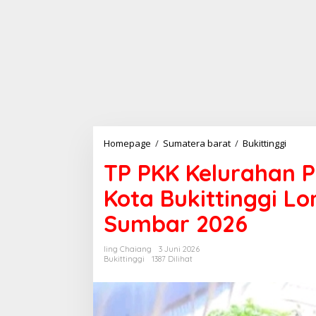
Homepage
/
Sumatera barat
/
Bukittinggi
T
P
TP PKK Kelurahan P
P
K
Kota Bukittinggi L
K
K
Sumbar 2026
e
l
u
Iing Chaiang
3 Juni 2026
r
Bukittinggi
1387 Dilihat
a
h
a
n