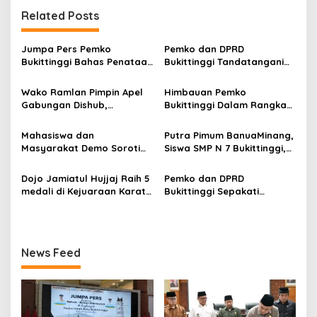
g
Related Posts
a
s
Jumpa Pers Pemko
Pemko dan DPRD
Bukittinggi Bahas Penataan
Bukittinggi Tandatangani
i
Kota hingga Polemik Lahan
Nota Kesepakatan
p
Kampus UFDK
Perubahan KUA-PPAS APBD
Wako Ramlan Pimpin Apel
Himbauan Pemko
2026
Gabungan Dishub,
Bukittinggi Dalam Rangka
o
Tekankan Pelayanan dan
Menyemarakkan Hari Ulang
s
Persiapan Angkutan Gratis
Tahun ke-81 Kemerdekaan
Mahasiswa dan
Putra Pimum BanuaMinang,
Pelajar
Republik Indonesia
Masyarakat Demo Soroti
Siswa SMP N 7 Bukittinggi,
Dugaan Kekerasan Satpol
Raih Medali Emas Kelas
PP, GMNI Bukittinggi
Festival Komite Pemula
Dojo Jamiatul Hujjaj Raih 5
Pemko dan DPRD
Kecewa Wali Kota dan
Berat 40 Kg dalam
medali di Kejuaraan Karate
Bukittinggi Sepakati
DPRD Tak Hadir Temui
Kejuaraan Karate Jam
Jam Gadang Inkanas Se-
Perubahan Perda Pajak
Massa Aksi
Gadang Inkanas Bukittinggi
Sumatra Barat 2026
dan Retribusi Daerah
News Feed