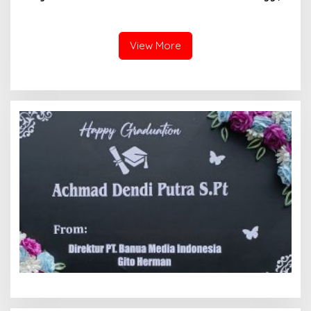
Dugaan Kekerasan Satpol
Raih Medali Emas Kelas
PP, GMNI Bukittinggi
Festival Komite Pemula
Kecewa Wali Kota dan
Berat 40 Kg dalam
DPRD Tak Hadir Temui
Kejuaraan Karate Jam
View More
Massa Aksi
Gadang Inkanas Bukittinggi