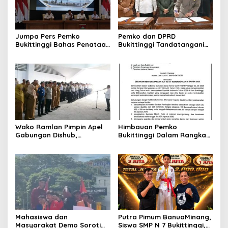
Jumpa Pers Pemko
Pemko dan DPRD
Bukittinggi Bahas Penataan
Bukittinggi Tandatangani
Kota hingga Polemik Lahan
Nota Kesepakatan
Kampus UFDK
Perubahan KUA-PPAS APBD
2026
Wako Ramlan Pimpin Apel
Himbauan Pemko
Gabungan Dishub,
Bukittinggi Dalam Rangka
Tekankan Pelayanan dan
Menyemarakkan Hari Ulang
Persiapan Angkutan Gratis
Tahun ke-81 Kemerdekaan
Pelajar
Republik Indonesia
Mahasiswa dan
Putra Pimum BanuaMinang,
Masyarakat Demo Soroti
Siswa SMP N 7 Bukittinggi,