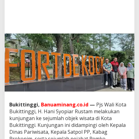
a
t
a
,
H
.
H
a
n
i
S
y
o
p
i
a
r
R
u
Bukittinggi,
Banuaminang.co.id
—
Pjs Wali Kota
s
Bukittinggi, H. Hani Syopiar Rustam melakukan
t
kunjungan ke sejumlah objek wisata di Kota
a
Bukittinggi. Kunjungan ini didampingi oleh Kepala
m
,
Dinas Pariwisata, Kepala Satpol PP, Kabag
U
Prokopim, serta sejumlah pejabat Pemko