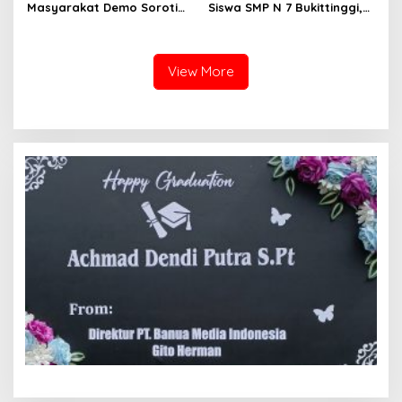
Masyarakat Demo Soroti
Siswa SMP N 7 Bukittinggi,
Dugaan Kekerasan Satpol
Raih Medali Emas Kelas
PP, GMNI Bukittinggi
Festival Komite Pemula
Kecewa Wali Kota dan
Berat 40 Kg dalam
DPRD Tak Hadir Temui
Kejuaraan Karate Jam
View More
Massa Aksi
Gadang Inkanas Bukittinggi