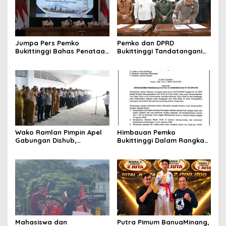
Jumpa Pers Pemko
Pemko dan DPRD
Bukittinggi Bahas Penataan
Bukittinggi Tandatangani
Kota hingga Polemik Lahan
Nota Kesepakatan
Kampus UFDK
Perubahan KUA-PPAS APBD
2026
Wako Ramlan Pimpin Apel
Himbauan Pemko
Gabungan Dishub,
Bukittinggi Dalam Rangka
Tekankan Pelayanan dan
Menyemarakkan Hari Ulang
Persiapan Angkutan Gratis
Tahun ke-81 Kemerdekaan
Pelajar
Republik Indonesia
Mahasiswa dan
Putra Pimum BanuaMinang,