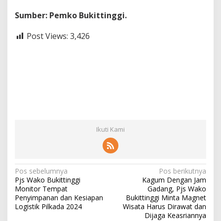
Sumber: Pemko Bukittinggi.
Post Views:
3,426
Ikuti Kami
N
Pos sebelumnya
Pos berikutnya
Pjs Wako Bukittinggi
Kagum Dengan Jam
a
Monitor Tempat
Gadang, Pjs Wako
v
Penyimpanan dan Kesiapan
Bukittinggi Minta Magnet
Logistik Pilkada 2024
Wisata Harus Dirawat dan
i
Dijaga Keasriannya