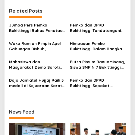
g
Related Posts
a
s
Jumpa Pers Pemko
Pemko dan DPRD
i
Bukittinggi Bahas Penataan
Bukittinggi Tandatangani
p
Kota hingga Polemik Lahan
Nota Kesepakatan
Kampus UFDK
Perubahan KUA-PPAS APBD
Wako Ramlan Pimpin Apel
Himbauan Pemko
o
2026
Gabungan Dishub,
Bukittinggi Dalam Rangka
s
Tekankan Pelayanan dan
Menyemarakkan Hari Ulang
Persiapan Angkutan Gratis
Tahun ke-81 Kemerdekaan
Mahasiswa dan
Putra Pimum BanuaMinang,
Pelajar
Republik Indonesia
Masyarakat Demo Soroti
Siswa SMP N 7 Bukittinggi,
Dugaan Kekerasan Satpol
Raih Medali Emas Kelas
PP, GMNI Bukittinggi
Festival Komite Pemula
Dojo Jamiatul Hujjaj Raih 5
Pemko dan DPRD
Kecewa Wali Kota dan
Berat 40 Kg dalam
medali di Kejuaraan Karate
Bukittinggi Sepakati
DPRD Tak Hadir Temui
Kejuaraan Karate Jam
Jam Gadang Inkanas Se-
Perubahan Perda Pajak
Massa Aksi
Gadang Inkanas Bukittinggi
Sumatra Barat 2026
dan Retribusi Daerah
News Feed