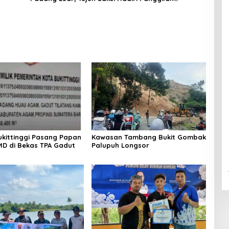
Kejaksaan Pengadilan Negeri Lubuk Basung
kittinggi Pasang Papan
Kawasan Tambang Bukit Gombak
D di Bekas TPA Gadut
Palupuh Longsor