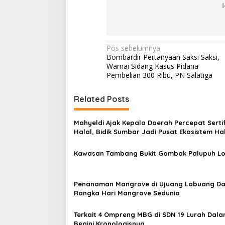
I
N
Pos sebelumnya
Bombardir Pertanyaan Saksi Saksi,
a
Warnai Sidang Kasus Pidana
v
Pembelian 300 Ribu, PN Salatiga
i
Related Posts
g
a
Mahyeldi Ajak Kepala Daerah Percepat Sertif
s
Halal, Bidik Sumbar Jadi Pusat Ekosistem Ha
Nasional
i
Kawasan Tambang Bukit Gombak Palupuh L
p
o
Penanaman Mangrove di Ujuang Labuang D
s
Rangka Hari Mangrove Sedunia
Terkait 4 Ompreng MBG di SDN 19 Lurah Dala
Begini Kronologisnya