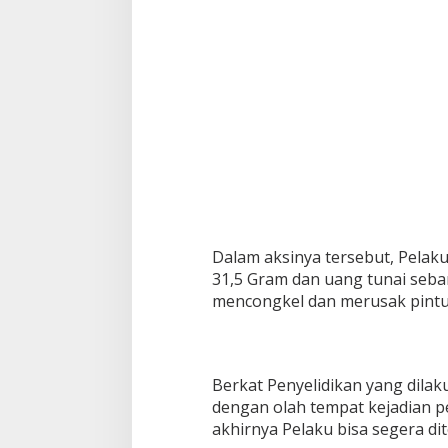
g
k
a
p
K
a
s
u
s
P
e
n
c
u
Dalam aksinya tersebut, Pelak
r
31,5 Gram dan uang tunai seba
i
a
mencongkel dan merusak pintu 
n
Berkat Penyelidikan yang dilak
dengan olah tempat kejadian p
akhirnya Pelaku bisa segera d