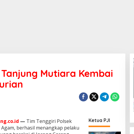
k Tanjung Mutiara Kembai
urian
Ketua PJI
g.co.id
—
Tim Tenggiri Polsek
s Agam, berhasil menangkap pelaku