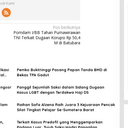
kuti Kami
Pos berikutnya
Pomdam I/BB Tahan Purnawirawan
TNI Terkait Dugaan Korupsi Rp 50,4
M di Batubara
ikasi
Pemko Bukittinggi Pasang Papan Tanda BMD di
lal
Bekas TPA Gadut
ongsor
Panggil Sejumlah Saksi dalam Sidang Dugaan
Kasus LGBT dengan Terdakwa Haji DS
alam
Raihan Safa Alzena Raih Juara 3 Kejuaraan Pencak
Silat Tingkat Pelajar Se-Sumatera Barat
m,
Terkait Kasus Predofil yang Menggemparkan
Padang Luar, Tujuh Saksi Hadiri Panggilan