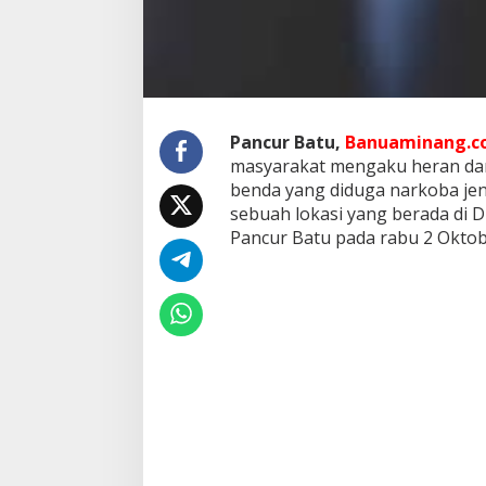
d
a
S
u
m
u
t
Pancur Batu,
Banuaminang.co
D
masyarakat mengaku heran da
i
m
benda yang diduga narkoba jeni
i
sebuah lokasi yang berada di 
n
Pancur Batu pada rabu 2 Oktob
t
a
U
s
u
t
T
u
n
t
a
s
T