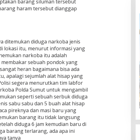
ptakan barang siluman tersebut
barang haram tersebut dianggap
a ditemukan diduga narkoba jenis
i lokasi itu, menurut informasi yang
nemukan narkoba itu adalah
k membakar sebuah pondok yang
i sangat heran bagaimana bisa ada
, apalagi sejumlah alat hisap yang
Polisi segera menurutkan tim labfor
arkoba Polda Sumut untuk mengambil
temukan seperti sebuah serbuk diduga
nis sabu sabu dan 5 buah alat hisap
ca pireknya dan masi baru yang
emukan barang itu tidak langsung
etelah diduga 6 jam kemudian baru di
a barang terlarang, ada apa ini
nya tanya