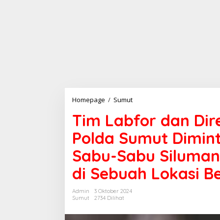
Homepage
/
Sumut
T
i
Tim Labfor dan Dir
m
L
Polda Sumut Dimint
a
b
Sabu-Sabu Siluman
f
o
di Sebuah Lokasi B
r
d
a
Admin
3 Oktober 2024
n
Sumut
2734 Dilihat
D
i