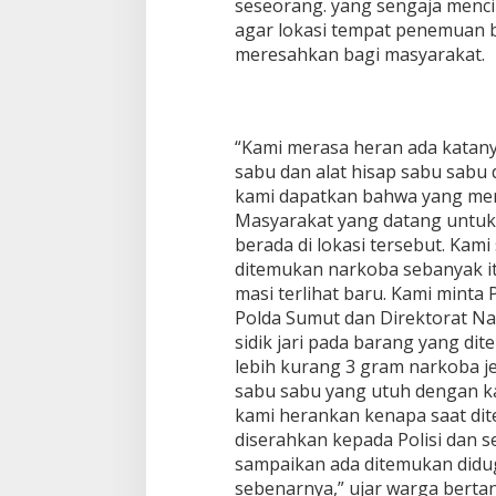
seseorang. yang sengaja menci
g
agar lokasi tempat penemuan 
K
meresahkan bagi masyarakat.
a
t
a
n
y
“Kami merasa heran ada katany
a
sabu dan alat hisap sabu sabu d
D
i
kami dapatkan bahwa yang me
t
Masyarakat yang datang untu
e
berada di lokasi tersebut. Kam
m
ditemukan narkoba sebanyak itu
u
masi terlihat baru. Kami minta 
k
a
Polda Sumut dan Direktorat N
n
sidik jari pada barang yang di
d
lebih kurang 3 gram narkoba je
i
sabu sabu yang utuh dengan ka
S
e
kami herankan kenapa saat dit
b
diserahkan kepada Polisi dan s
u
sampaikan ada ditemukan didug
a
sebenarnya,” ujar warga berta
h