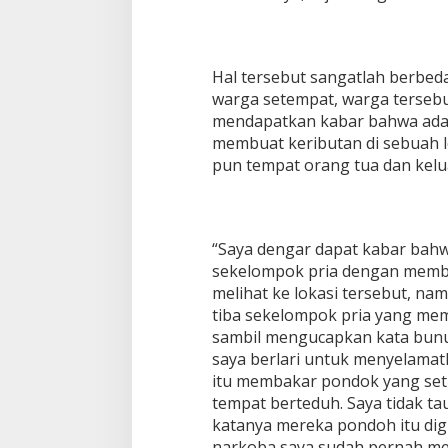
L
o
k
a
Hal tersebut sangatlah berbed
s
warga setempat, warga terseb
i
mendapatkan kabar bahwa ada
B
e
membuat keributan di sebuah l
r
pun tempat orang tua dan kelu
s
a
m
a
“Saya dengar dapat kabar bahw
A
l
sekelompok pria dengan memb
a
melihat ke lokasi tersebut, namu
t
tiba sekelompok pria yang me
H
sambil mengucapkan kata bunuh
i
s
saya berlari untuk menyelamatk
a
itu membakar pondok yang seti
p
tempat berteduh. Saya tidak t
S
katanya mereka pondoh itu di
a
narkoba saya sudah pernah mel
b