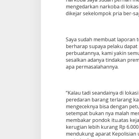
u
mengedarkan narkoba di lokasi
dikejar sekelompok pria ber-saj
Saya sudah membuat laporan ter
berharap supaya pelaku dapa
perbuatannya, kami yakin semu
sesalkan adanya tindakan prem
apa permasalahannya.
“Kalau tadi seandainya di lok
peredaran barang terlarang k
mengeceknya bisa dengan petu
setempat bukan nya malah mem
membakar pondok itu.atas kej
kerugian lebih kurang Rp 6.000
mendukung aparat Kepolisian 