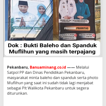
J
W
a
l
i
k
o
t
a
P
e
k
a
n
b
a
Pekanbaru,
Banuaminang.co.id
——
Melalui
r
Satpol PP dan Dinas Pendidikan Pekanbaru,
u
masyarakat minta baleho dan spanduk serta photo
,
Muflihun yang saat ini sudah tidak lagi menjabat
M
a
sebagai Plt Walikota Pekanbaru untuk segera
s
diturunkan.
y
a
r