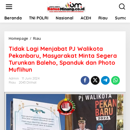
L
e
w
a
Beranda
TNI POLRI
Nasional
ACEH
Riau
Sumate
t
i
k
Homepage
/
Riau
T
e
i
k
Tidak Lagi Menjabat PJ Walikota
d
o
a
n
Pekanbaru, Masyarakat Minta Segera
k
t
Turunkan Baleho, Spanduk dan Photo
L
e
Muflihun
a
n
g
Admin
11 Juni 2024
i
Riau
2043 Dilihat
M
e
n
j
a
b
a
t
P