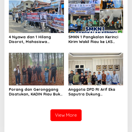
Desak Usut Dividen Rp331,7
Miliar
4 Nyawa dan 1 Hilang
SMKN 1 Pangkalan Kerinci
Disorot, Mahasiswa
Kirim Wakil Riau ke LKS
Siapkan Aksi Jilid II di
Nasional 2026
Pelindo
Porang dan Geronggang
Anggota DPD RI Arif Eka
Disatukan, KADIN Riau Buka
Saputra Dukung
Jalan Ekonomi Baru
Pelaksanaan TEDxMAN Two
Bengkalis
Pekanbaru Youth
View More