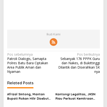
Ikuti Kami
N
Pos sebelumnya
Pos berikutnya
Patroli Dialogis, Samapta
Sebanyak 176 PPPK Guru
a
Polres Batu Bara Ciptakan
dan Nakes, di Bukittinggi
v
Area Publik Aman dan
Dilantik dan Diserahkan SK
Nyaman
nya
i
g
Related Posts
a
s
Afrizal Sintong, Mantan
Kantongi Legalitas, JKSN
Bupati Rokan Hilir Disebut
Riau Perkuat Kemitraan
i
di Persidangan, Putusan
dengan Kesbangpol Demi
Diterima Kejati, GMPR
Ketahanan Bangsa