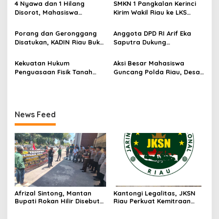
p
4 Nyawa dan 1 Hilang
SMKN 1 Pangkalan Kerinci
Desak Usut Dividen Rp331,7
Disorot, Mahasiswa
Kirim Wakil Riau ke LKS
o
Miliar
Siapkan Aksi Jilid II di
Nasional 2026
s
Pelindo
Porang dan Geronggang
Anggota DPD RI Arif Eka
Disatukan, KADIN Riau Buka
Saputra Dukung
Jalan Ekonomi Baru
Pelaksanaan TEDxMAN Two
Bengkalis
Pekanbaru Youth
Kekuatan Hukum
Aksi Besar Mahasiswa
Penguasaan Fisik Tanah
Guncang Polda Riau, Desak
Kembali Menjadi Sorotan
Usut Tuntas Dugaan
Tajam di Marpoyan Damai
Kelalaian PT KIMI
News Feed
Afrizal Sintong, Mantan
Kantongi Legalitas, JKSN
Bupati Rokan Hilir Disebut
Riau Perkuat Kemitraan
di Persidangan, Putusan
dengan Kesbangpol Demi
Diterima Kejati, GMPR
Ketahanan Bangsa