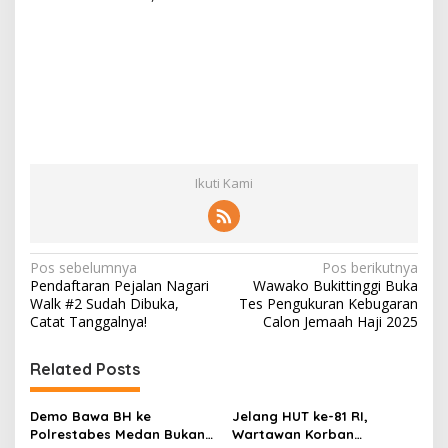
Ikuti Kami
N
Pos sebelumnya
Pos berikutnya
Pendaftaran Pejalan Nagari
Wawako Bukittinggi Buka
a
Walk #2 Sudah Dibuka,
Tes Pengukuran Kebugaran
v
Catat Tanggalnya!
Calon Jemaah Haji 2025
i
Related Posts
g
a
Demo Bawa BH ke
Jelang HUT ke-81 RI,
s
Polrestabes Medan Bukan
Wartawan Korban