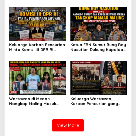
untuk Melecehkan Siapa
Pencurian yang Membantu
Pun, Melainkan Simbol Kritik
Polisi Menangkap Pelaku
dan Rasa Kecewa
Jadi Tersangka Berharap
Lambatnya Penanganan
Perhatian Presiden
Pekara di Polrestabes
Prabowo
Medan
Keluarga Korban Pencurian
Ketua FRN Sumut Bung Roy
Minta Komisi III DPR RI
Nasution Dukung Kapolda
Pantau Penanganan
Sumut dan Kapolrestabes
Laporan Dugaan Penipuan
Medan Tangkap Terlapor
Bermodus Surat
Kasus Dugaan Penipuan
Perdamaian dan Dugaan
dan Fitnah
Fitnah Terkait Tuduhan
Pemerasan Rp250 Juta
Wartawan di Medan
Keluarga Wartawan
Nangkap Maling Masuk
Korban Pencurian yang
Penjara dan DPO, Ibu
Jadi Tersangka Merasa
Bersama Dua Anaknya
Dibohongi Kapolrestabes
yang Masih Kecil Minta
Medan, Kirim Surat ke
Tolong Prabowo Subianto
Presiden Prabowo, Komisi
View More
dan DPR RI
III DPR RI dan Kapolri!