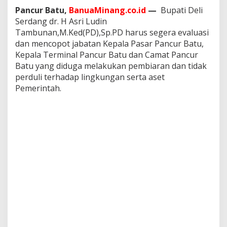
a
Pancur Batu,
BanuaMinang.co.id
—
Bupati Deli
t
Serdang dr. H Asri Ludin
i
Tambunan,M.Ked(PD),Sp.PD harus segera evaluasi
D
e
dan mencopot jabatan Kepala Pasar Pancur Batu,
l
Kepala Terminal Pancur Batu dan Camat Pancur
i
Batu yang diduga melakukan pembiaran dan tidak
S
perduli terhadap lingkungan serta aset
e
r
Pemerintah.
d
a
n
g
D
i
m
i
n
t
a
C
o
p
o