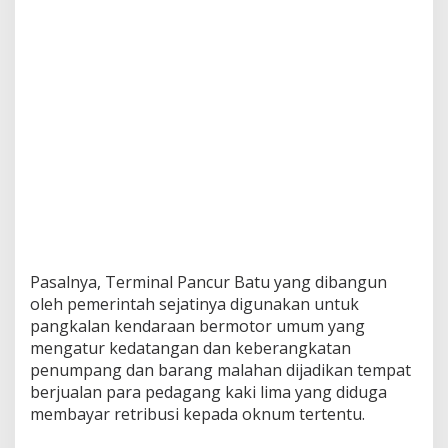
n
c
u
r
B
a
t
u
Pasalnya, Terminal Pancur Batu yang dibangun
oleh pemerintah sejatinya digunakan untuk
pangkalan kendaraan bermotor umum yang
mengatur kedatangan dan keberangkatan
penumpang dan barang malahan dijadikan tempat
berjualan para pedagang kaki lima yang diduga
membayar retribusi kepada oknum tertentu.