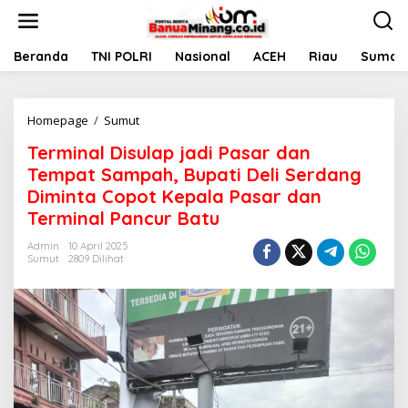
L
e
w
a
Beranda
TNI POLRI
Nasional
ACEH
Riau
Sumate
t
i
k
Homepage
/
Sumut
T
e
e
k
Terminal Disulap jadi Pasar dan
r
o
m
n
Tempat Sampah, Bupati Deli Serdang
i
t
Diminta Copot Kepala Pasar dan
n
e
Terminal Pancur Batu
a
n
l
Admin
10 April 2025
D
Sumut
2809 Dilihat
i
s
u
l
a
p
j
a
d