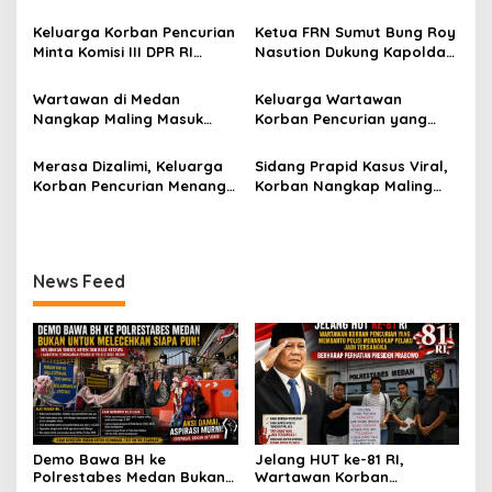
untuk Melecehkan Siapa
Pencurian yang Membantu
i
Pun, Melainkan Simbol Kritik
Polisi Menangkap Pelaku
Keluarga Korban Pencurian
Ketua FRN Sumut Bung Roy
p
dan Rasa Kecewa
Jadi Tersangka Berharap
Minta Komisi III DPR RI
Nasution Dukung Kapolda
Lambatnya Penanganan
Perhatian Presiden
Pantau Penanganan
Sumut dan Kapolrestabes
o
Pekara di Polrestabes
Prabowo
Laporan Dugaan Penipuan
Medan Tangkap Terlapor
Wartawan di Medan
Keluarga Wartawan
Medan
s
Bermodus Surat
Kasus Dugaan Penipuan
Nangkap Maling Masuk
Korban Pencurian yang
Perdamaian dan Dugaan
dan Fitnah
Penjara dan DPO, Ibu
Jadi Tersangka Merasa
Fitnah Terkait Tuduhan
Bersama Dua Anaknya
Dibohongi Kapolrestabes
Merasa Dizalimi, Keluarga
Sidang Prapid Kasus Viral,
Pemerasan Rp250 Juta
yang Masih Kecil Minta
Medan, Kirim Surat ke
Korban Pencurian Menangis
Korban Nangkap Maling
Tolong Prabowo Subianto
Presiden Prabowo, Komisi
dan Bentangkan Spanduk
Masuk Penjara, Majelis
dan DPR RI
III DPR RI dan Kapolri!
Presiden Prabowo Usai
Hakim Diminta Tindak Tegas
Sidang di Pengadilan
Saksi Putri Mutiara yang
Negeri Medan
Diduga Memberikan
News Feed
Keterangan Tidak Sesuai
Fakta!
Demo Bawa BH ke
Jelang HUT ke-81 RI,
Polrestabes Medan Bukan
Wartawan Korban