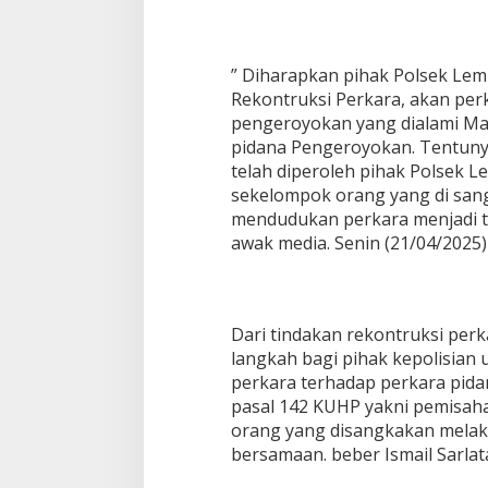
a
n
S
” Diharapkan pihak Polsek Lem
p
l
Rekontruksi Perkara, akan per
i
pengeroyokan yang dialami Mar
t
pidana Pengeroyokan. Tentuny
s
telah diperoleh pihak Polsek L
i
sekelompok orang yang di san
n
g
mendudukan perkara menjadi ter
B
awak media. Senin (21/04/2025)
e
r
k
a
s
Dari tindakan rekontruksi per
P
langkah bagi pihak kepolisian 
e
perkara terhadap perkara pida
r
pasal 142 KUHP yakni pemisa
k
orang yang disangkakan melak
a
r
bersamaan. beber Ismail Sarlat
a