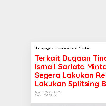
Homepage
/
Sumatera barat
/
Solok
T
e
Terkait Dugaan Ti
r
k
Ismail Sarlata Min
a
i
Segera Lakukan Re
t
D
Lakukan Splitsing 
u
g
a
Admin
22 April 2025
a
Solok
503 Dilihat
n
T