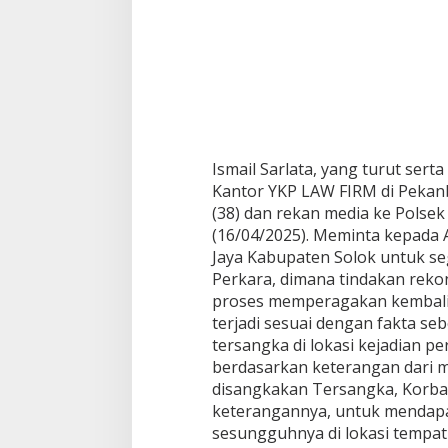
e
k
o
n
t
r
u
k
s
Ismail Sarlata, yang turut sert
i
Kantor YKP LAW FIRM di Peka
P
(38) dan rekan media ke Polse
e
r
(16/04/2025). Meminta kepada
k
Jaya Kabupaten Solok untuk s
a
Perkara, dimana tindakan reko
r
proses memperagakan kembali 
a
d
terjadi sesuai dengan fakta se
a
tersangka di lokasi kejadian p
n
berdasarkan keterangan dari 
L
disangkakan Tersangka, Korban
a
keterangannya, untuk mendapa
k
u
sesungguhnya di lokasi tempat 
k