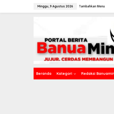
L
Tambahkan Menu
e
Minggu, 9 Agustus 2026
w
a
t
i
k
e
k
o
n
t
e
n
Beranda
Kategori
Redaksi Banuamin