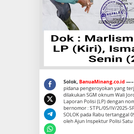
s
m
a
i
l
S
a
r
l
a
t
a
M
i
n
Solok,
BanuaMinang.co.id
—–
t
pidana pengeroyokan yang terj
a
dilakukan SGM oknum Wali Jor
K
a
Laporan Polisi (LP) dengan no
p
bernomor : STPL/05/IV/2025
o
SOLOK pada Rabu tertanggal 09
l
oleh Ajun Inspektur Polisi Satu
s
e
k