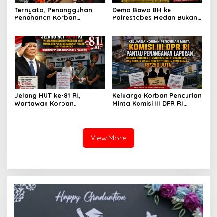
Ternyata, Penangguhan
Demo Bawa BH ke
Penahanan Korban
Polrestabes Medan Bukan
Pencurian Jadi Tersangka
untuk Melecehkan Siapa
di Polrestabes Medan
Pun, Melainkan Simbol Kritik
Setelah Membantu Polisi
dan Rasa Kecewa
Menangkap Maling Atas
Lambatnya Penanganan
Atensi Ketua Komisi III DPR
Pekara di Polrestabes
RI Bapak Habiburokhman
Medan
Jelang HUT ke-81 RI,
Keluarga Korban Pencurian
Wartawan Korban
Minta Komisi III DPR RI
Pencurian yang Membantu
Pantau Penanganan
Polisi Menangkap Pelaku
Laporan Dugaan Penipuan
Jadi Tersangka Berharap
Bermodus Surat
Perhatian Presiden
Perdamaian dan Dugaan
View More
Prabowo
Fitnah Terkait Tuduhan
Pemerasan Rp250 Juta