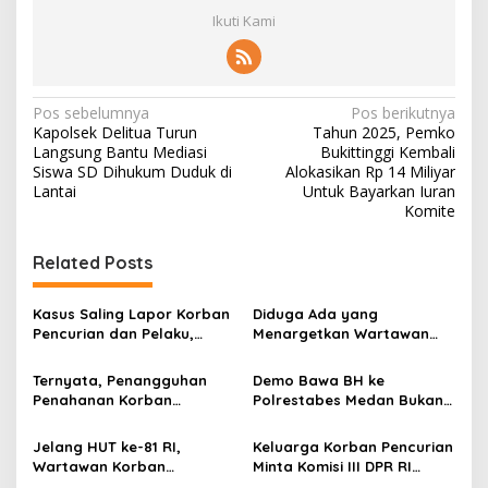
Ikuti Kami
N
Pos sebelumnya
Pos berikutnya
Kapolsek Delitua Turun
Tahun 2025, Pemko
a
Langsung Bantu Mediasi
Bukittinggi Kembali
v
Siswa SD Dihukum Duduk di
Alokasikan Rp 14 Miliyar
Lantai
Untuk Bayarkan Iuran
i
Komite
g
Related Posts
a
s
Kasus Saling Lapor Korban
Diduga Ada yang
i
Pencurian dan Pelaku,
Menargetkan Wartawan
p
Ketua DPW FRN Sumut Roy
Leo Sembiring Jadi
Nasution Minta
Tersangka dan Dpo Karena
Ternyata, Penangguhan
Demo Bawa BH ke
o
Kapolrestabes Medan
Membantu Polisi
Penahanan Korban
Polrestabes Medan Bukan
Tempuh Restorative Justice
Menangkap Maling di Toko
s
Pencurian Jadi Tersangka
untuk Melecehkan Siapa
agar Konflik Tak Berlarut-
Usaha Keluarganya
di Polrestabes Medan
Pun, Melainkan Simbol Kritik
Jelang HUT ke-81 RI,
Keluarga Korban Pencurian
larut
Setelah Membantu Polisi
dan Rasa Kecewa
Wartawan Korban
Minta Komisi III DPR RI
Menangkap Maling Atas
Lambatnya Penanganan
Pencurian yang Membantu
Pantau Penanganan