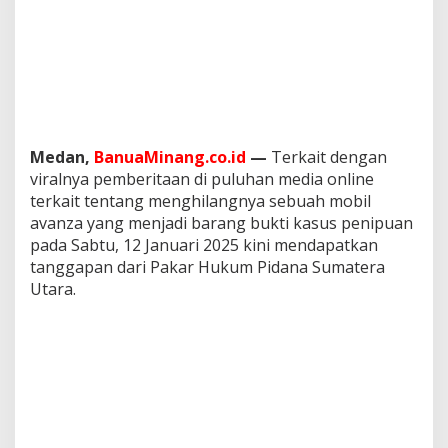
a
k
a
r
H
u
k
u
m
Medan,
BanuaMinang.co.id
—
Terkait dengan
P
viralnya pemberitaan di puluhan media online
i
terkait tentang menghilangnya sebuah mobil
d
avanza yang menjadi barang bukti kasus penipuan
a
pada Sabtu, 12 Januari 2025 kini mendapatkan
n
a
tanggapan dari Pakar Hukum Pidana Sumatera
M
Utara.
i
n
t
a
P
r
o
p
a