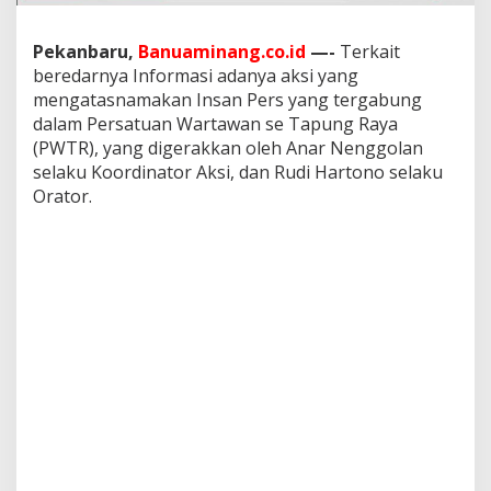
u
B
Pekanbaru,
Banuaminang.co.id
—-
Terkait
u
k
beredarnya Informasi adanya aksi yang
a
mengatasnamakan Insan Pers yang tergabung
n
dalam Persatuan Wartawan se Tapung Raya
R
(PWTR), yang digerakkan oleh Anar Nenggolan
a
n
selaku Koordinator Aksi, dan Rudi Hartono selaku
a
Orator.
h
n
y
a
W
a
r
t
a
w
a
n