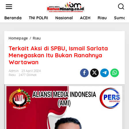
L
e
w
a
Beranda
TNI POLRI
Nasional
ACEH
Riau
Sumate
t
i
k
Homepage
/
Riau
T
e
e
k
Terkait Aksi di SPBU, Ismail Sarlata
r
o
k
n
Menegaskan Itu Bukan Ranahnya
a
t
Wartawan
i
e
t
n
Admin
23 April 2024
A
Riau
2477 Dilihat
k
s
i
d
i
S
P
B
U
,