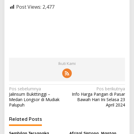
Post Views:
2,477
Ikuti Kami
N
Pos sebelumnya
Pos berikutnya
Jalinsum Bukittinggi –
Info Harga Pangan di Pasar
a
Medan Longsor di Mudiak
Bawah Hari Ini Selasa 23
v
Palupuh
April 2024
i
Related Posts
g
a
Sembilan Tersangka
Afrizal Sintong, Mantan