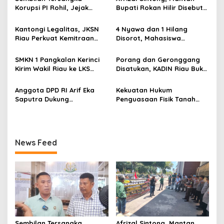
s
Korupsi PI Rohil, Jejak
Bupati Rokan Hilir Disebut
Rp9,2 Miliar ke Eks Bupati
di Persidangan, Putusan
i
Masih Didalami
Diterima Kejati, GMPR
Kantongi Legalitas, JKSN
4 Nyawa dan 1 Hilang
p
Desak Usut Dividen Rp331,7
Riau Perkuat Kemitraan
Disorot, Mahasiswa
Miliar
dengan Kesbangpol Demi
Siapkan Aksi Jilid II di
o
Ketahanan Bangsa
Pelindo
SMKN 1 Pangkalan Kerinci
Porang dan Geronggang
s
Kirim Wakil Riau ke LKS
Disatukan, KADIN Riau Buka
Nasional 2026
Jalan Ekonomi Baru
Bengkalis
Anggota DPD RI Arif Eka
Kekuatan Hukum
Saputra Dukung
Penguasaan Fisik Tanah
Pelaksanaan TEDxMAN Two
Kembali Menjadi Sorotan
Pekanbaru Youth
Tajam di Marpoyan Damai
News Feed
Sembilan Tersangka
Afrizal Sintong, Mantan