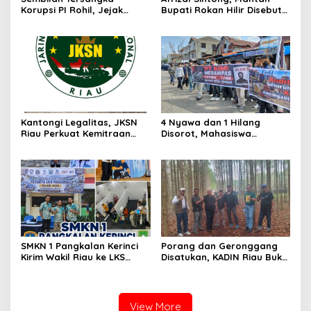
Korupsi PI Rohil, Jejak
Bupati Rokan Hilir Disebut
Rp9,2 Miliar ke Eks Bupati
di Persidangan, Putusan
Masih Didalami
Diterima Kejati, GMPR
Desak Usut Dividen Rp331,7
Miliar
Kantongi Legalitas, JKSN
4 Nyawa dan 1 Hilang
Riau Perkuat Kemitraan
Disorot, Mahasiswa
dengan Kesbangpol Demi
Siapkan Aksi Jilid II di
Ketahanan Bangsa
Pelindo
SMKN 1 Pangkalan Kerinci
Porang dan Geronggang
Kirim Wakil Riau ke LKS
Disatukan, KADIN Riau Buka
Nasional 2026
Jalan Ekonomi Baru
Bengkalis
View More