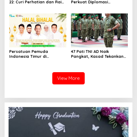
22: Curi Perhatian dan Raih
Perkuat Diplomasi
Antusiasme Pengunjung
Internasional dengan
Memandang Wastra
Dubes Belanda dan Jerman
dengan Citra Nan Anggun
Sukseskan 100 Tahun Jam
Gadang
Persatuan Pemuda
47 Pati TNI AD Naik
Indonesia Timur di
Pangkat, Kasad Tekankan
Jabodetabek, Halalbihalal
Kepemimpinan dan
Bertajuk “Torang Samua
Adaptasi
Basudara”
View More