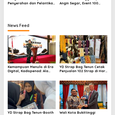
Basudara”
Penyerahan dan Pelantikan
Angin Segar, Event 100
Jabatan di Lingkungan TNI
Tahun Jam Gadang Dapat
Dukungan Kementerian
Kebudayaan
News Feed
Kemampuan Menulis di Era
YD Strap Bag Tenun Cetak
Digital, Kadispenad: Ala
Penjualan 102 Strap di Hari
Bisa Karena Biasa
Kedua PERSIT BISA Vol. II
2026, Bukti Wastra
Nusantara Kian Digemari
YD Strap Bag Tenun-Booth
Wali Kota Bukittinggi