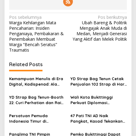
N
Pos sebelumnya
Pos berikutnya
Warga Kehilangan Mata
Ubah Bareng & Politrik
a
Pencaharian: Insiden
Mengajak Anak Muda di
v
Penganiaya, Pembakaran &
Medan, Menjadi Generasi
Penembakan Membuat
Yang Aktif dan Melek Politik
i
Warga “Bencah Seratus”
Traumatis
g
a
Related Posts
s
i
Kemampuan Menulis di Era
YD Strap Bag Tenun Cetak
p
Digital, Kadispenad: Ala
Penjualan 102 Strap di Hari
Bisa Karena Biasa
Kedua PERSIT BISA Vol. II
o
2026, Bukti Wastra
YD Strap Bag Tenun-Booth
Wali Kota Bukittinggi
Nusantara Kian Digemari
s
22: Curi Perhatian dan Raih
Perkuat Diplomasi
Antusiasme Pengunjung
Internasional dengan
Memandang Wastra
Dubes Belanda dan Jerman
Persatuan Pemuda
47 Pati TNI AD Naik
dengan Citra Nan Anggun
Sukseskan 100 Tahun Jam
Indonesia Timur di
Pangkat, Kasad Tekankan
Gadang
Jabodetabek, Halalbihalal
Kepemimpinan dan
Bertajuk “Torang Samua
Adaptasi
Panglima TNI Pimpin
Pemko Bukittinggi Dapat