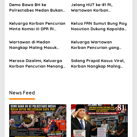
s
Demo Bawa BH ke
Jelang HUT ke-81 RI,
Polrestabes Medan Bukan
Wartawan Korban
i
untuk Melecehkan Siapa
Pencurian yang Membantu
p
Pun, Melainkan Simbol Kritik
Polisi Menangkap Pelaku
Keluarga Korban Pencurian
Ketua FRN Sumut Bung Roy
dan Rasa Kecewa
Jadi Tersangka Berharap
Minta Komisi III DPR RI
Nasution Dukung Kapolda
o
Lambatnya Penanganan
Perhatian Presiden
Pantau Penanganan
Sumut dan Kapolrestabes
Pekara di Polrestabes
Prabowo
s
Laporan Dugaan Penipuan
Medan Tangkap Terlapor
Wartawan di Medan
Keluarga Wartawan
Medan
Bermodus Surat
Kasus Dugaan Penipuan
Nangkap Maling Masuk
Korban Pencurian yang
Perdamaian dan Dugaan
dan Fitnah
Penjara dan DPO, Ibu
Jadi Tersangka Merasa
Fitnah Terkait Tuduhan
Bersama Dua Anaknya
Dibohongi Kapolrestabes
Merasa Dizalimi, Keluarga
Sidang Prapid Kasus Viral,
Pemerasan Rp250 Juta
yang Masih Kecil Minta
Medan, Kirim Surat ke
Korban Pencurian Menangis
Korban Nangkap Maling
Tolong Prabowo Subianto
Presiden Prabowo, Komisi
dan Bentangkan Spanduk
Masuk Penjara, Majelis
dan DPR RI
III DPR RI dan Kapolri!
Presiden Prabowo Usai
Hakim Diminta Tindak Tegas
Sidang di Pengadilan
Saksi Putri Mutiara yang
Negeri Medan
Diduga Memberikan
News Feed
Keterangan Tidak Sesuai
Fakta!