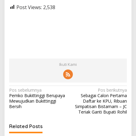
Post Views:
2,538
Ikuti Kami
N
Pos sebelumnya
Pos berikutnya
Pemko Bukittinggi Berupaya
Sebagai Calon Pertama
a
Mewujudkan Bukittinggi
Daftar ke KPU, Ribuan
v
Bersih
Simpatisan Bistamam – JC
Teriak Ganti Bupati Rohil
i
g
Related Posts
a