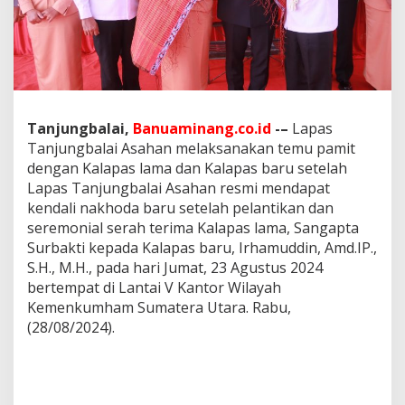
r
u
L
a
p
a
s
T
Tanjungbalai,
Banuaminang.co.id
-–
Lapas
a
Tanjungbalai Asahan melaksanakan temu pamit
n
dengan Kalapas lama dan Kalapas baru setelah
j
Lapas Tanjungbalai Asahan resmi mendapat
u
n
kendali nakhoda baru setelah pelantikan dan
g
seremonial serah terima Kalapas lama, Sangapta
b
Surbakti kepada Kalapas baru, Irhamuddin, Amd.IP.,
a
S.H., M.H., pada hari Jumat, 23 Agustus 2024
l
a
bertempat di Lantai V Kantor Wilayah
i
Kemenkumham Sumatera Utara. Rabu,
A
(28/08/2024).
s
a
h
a
n