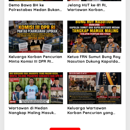
Demo Bawa BH ke
Jelang HUT ke-81 RI,
Polrestabes Medan Bukan
Wartawan Korban
untuk Melecehkan Siapa
Pencurian yang Membantu
Pun, Melainkan Simbol Kritik
Polisi Menangkap Pelaku
dan Rasa Kecewa
Jadi Tersangka Berharap
Lambatnya Penanganan
Perhatian Presiden
Pekara di Polrestabes
Prabowo
Medan
Keluarga Korban Pencurian
Ketua FRN Sumut Bung Roy
Minta Komisi III DPR RI
Nasution Dukung Kapolda
Pantau Penanganan
Sumut dan Kapolrestabes
Laporan Dugaan Penipuan
Medan Tangkap Terlapor
Bermodus Surat
Kasus Dugaan Penipuan
Perdamaian dan Dugaan
dan Fitnah
Fitnah Terkait Tuduhan
Pemerasan Rp250 Juta
Wartawan di Medan
Keluarga Wartawan
Nangkap Maling Masuk
Korban Pencurian yang
Penjara dan DPO, Ibu
Jadi Tersangka Merasa
Bersama Dua Anaknya
Dibohongi Kapolrestabes
yang Masih Kecil Minta
Medan, Kirim Surat ke