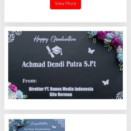
Tolong Prabowo Subianto
Presiden Prabowo, Komisi
View More
dan DPR RI
III DPR RI dan Kapolri!