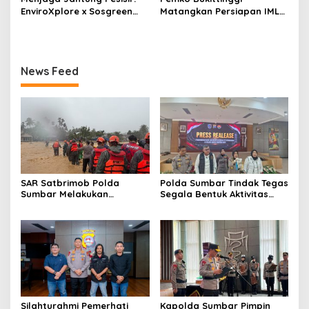
Dipamerkan kepada Publik
EnviroXplore x Sosgreen
Matangkan Persiapan IMLF
Gelar Aksi Beach Clean Up
ke 4, Meriahkan 100 Tahun
dan Penanaman ±800 Bibit
Jam Gadang
Mangrove
News Feed
SAR Satbrimob Polda
Polda Sumbar Tindak Tegas
Sumbar Melakukan
Segala Bentuk Aktivitas
Evakuasi Tangani Banjir
Penambangan Tanpa Izin
Padang
(PETI) yang Merusak
Lingkungan dan Merugikan
Negara
Silahturahmi Pemerhati
Kapolda Sumbar Pimpin