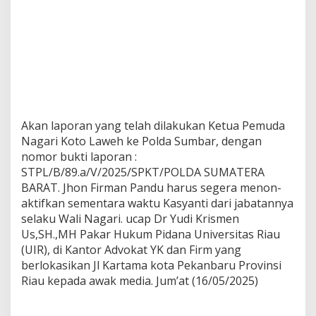
s
y
a
n
t
i
W
a
l
Akan laporan yang telah dilakukan Ketua Pemuda
i
N
Nagari Koto Laweh ke Polda Sumbar, dengan
a
nomor bukti laporan :
g
STPL/B/89.a/V/2025/SPKT/POLDA SUMATERA
a
BARAT. Jhon Firman Pandu harus segera menon-
r
i
aktifkan sementara waktu Kasyanti dari jabatannya
d
selaku Wali Nagari. ucap Dr Yudi Krismen
a
Us,SH.,MH Pakar Hukum Pidana Universitas Riau
n
(UIR), di Kantor Advokat YK dan Firm yang
A
berlokasikan Jl Kartama kota Pekanbaru Provinsi
d
i
Riau kepada awak media. Jum’at (16/05/2025)
u
s
S