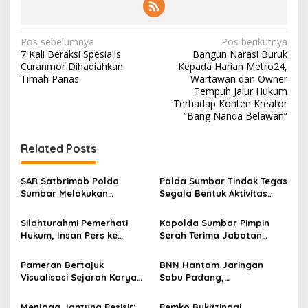
N
Pos sebelumnya
Pos berikutnya
7 Kali Beraksi Spesialis
Bangun Narasi Buruk
a
Curanmor Dihadiahkan
Kepada Harian Metro24,
v
Timah Panas
Wartawan dan Owner
Tempuh Jalur Hukum
i
Terhadap Konten Kreator
“Bang Nanda Belawan”
g
a
Related Posts
s
i
SAR Satbrimob Polda
Polda Sumbar Tindak Tegas
p
Sumbar Melakukan
Segala Bentuk Aktivitas
Evakuasi Tangani Banjir
Penambangan Tanpa Izin
o
Padang
(PETI) yang Merusak
Silahturahmi Pemerhati
Kapolda Sumbar Pimpin
Lingkungan dan Merugikan
s
Hukum, Insan Pers ke
Serah Terima Jabatan
Negara
Mapolda Sumbar, Irjen
Pejabat Utama dan
Djati Wiyoto: Semua Sama
Kapolres Jajaran
Pameran Bertajuk
BNN Hantam Jaringan
Dimata Hukum
Visualisasi Sejarah Karya
Sabu Padang,
Mahasiswa Departemen
Laboratorium Gelap dan
Ilmu Sejarah Unand
Pemodal Berhasil Diungkap
Menjaga Jantung Pesisir:
Pemko Bukittinggi