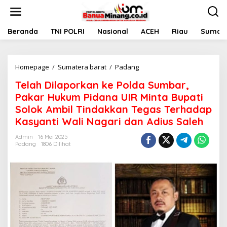
L
e
w
a
Beranda
TNI POLRI
Nasional
ACEH
Riau
Sumate
t
i
k
Homepage
/
Sumatera barat
/
Padang
T
e
e
k
Telah Dilaporkan ke Polda Sumbar,
l
o
a
n
Pakar Hukum Pidana UIR Minta Bupati
h
t
Solok Ambil Tindakkan Tegas Terhadap
D
e
Kasyanti Wali Nagari dan Adius Saleh
i
n
l
Admin
16 Mei 2025
a
Padang
1806 Dilihat
p
o
r
k
a
n
k
e
P