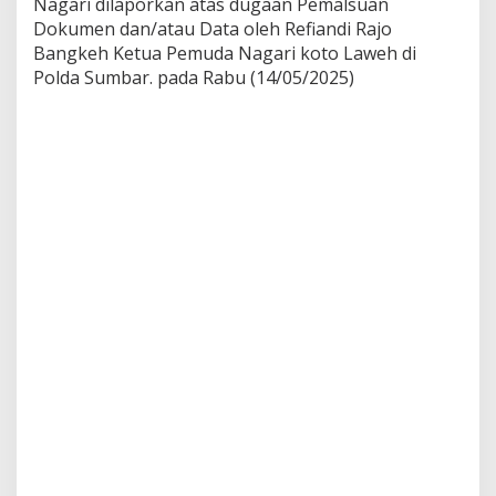
Nagari dilaporkan atas dugaan Pemalsuan
n
Dokumen dan/atau Data oleh Refiandi Rajo
a
Bangkeh Ketua Pemuda Nagari koto Laweh di
U
I
Polda Sumbar. pada Rabu (14/05/2025)
R
M
i
n
t
a
B
u
p
a
t
i
S
o
l
o
k
A
m
b
i