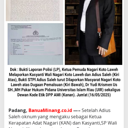
o
l
d
a
S
u
m
b
a
r
,
P
a
k
a
r
H
u
k
u
m
Padang,
BanuaMinang.co.id
—–
Setelah Adius
P
i
Saleh oknum yang mengaku sebagai Ketua
d
Kerapatan Adat Nagari (KAN) dan Kasyanti,SP Wali
a