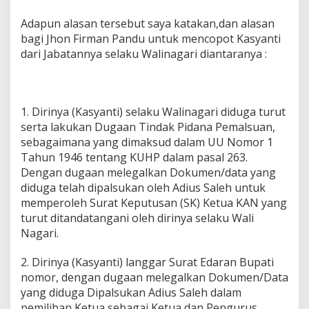
a
Adapun alasan tersebut saya katakan,dan alasan
l
e
bagi Jhon Firman Pandu untuk mencopot Kasyanti
h
dari Jabatannya selaku Walinagari diantaranya :
1. Dirinya (Kasyanti) selaku Walinagari diduga turut
serta lakukan Dugaan Tindak Pidana Pemalsuan,
sebagaimana yang dimaksud dalam UU Nomor 1
Tahun 1946 tentang KUHP dalam pasal 263.
Dengan dugaan melegalkan Dokumen/data yang
diduga telah dipalsukan oleh Adius Saleh untuk
memperoleh Surat Keputusan (SK) Ketua KAN yang
turut ditandatangani oleh dirinya selaku Wali
Nagari.
2. Dirinya (Kasyanti) langgar Surat Edaran Bupati
nomor, dengan dugaan melegalkan Dokumen/Data
yang diduga Dipalsukan Adius Saleh dalam
pemilihan Ketua sebagai Ketua dan Pengurus