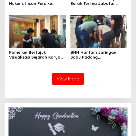
Hukum, Insan Pers ke
Serah Terima Jabatan
Mapolda Sumbar, Irjen
Pejabat Utama dan
Djati Wiyoto: Semua Sama
Kapolres Jajaran
Dimata Hukum
Pameran Bertajuk
BNN Hantam Jaringan
Visualisasi Sejarah Karya
Sabu Padang,
Mahasiswa Departemen
Laboratorium Gelap dan
Ilmu Sejarah Unand
Pemodal Berhasil Diungkap
Dipamerkan kepada Publik
View More