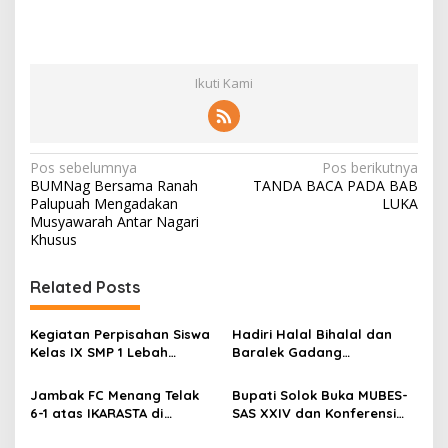
Ikuti Kami
N
Pos sebelumnya
Pos berikutnya
BUMNag Bersama Ranah
TANDA BACA PADA BAB
a
Palupuah Mengadakan
LUKA
v
Musyawarah Antar Nagari
Khusus
i
g
Related Posts
a
s
Kegiatan Perpisahan Siswa
Hadiri Halal Bihalal dan
Kelas IX SMP 1 Lebah
Baralek Gadang
i
Gumanti di Objek Wisata
Masyarakat Taratak
p
Pila Alahan Panjang Menuai
Tangah, Bupati Solok
Jambak FC Menang Telak
Bupati Solok Buka MUBES-
Sorotan Tajam
Sekaligus Meresmikan
6-1 atas IKARASTA di
SAS XXIV dan Konferensi
o
Menara Masjid Nurul Iman
Turnamen Antar Suku
IPPSA XXXIII