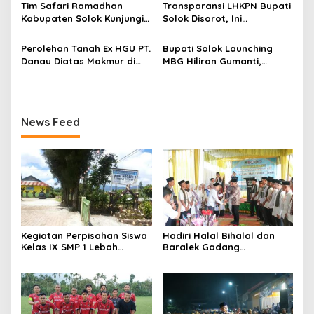
s
Talang
Tim Safari Ramadhan
Transparansi LHKPN Bupati
Kabupaten Solok Kunjungi
Solok Disorot, Ini
Masjid Darussalam Titian
Rinciannya
Batu Cupak
Perolehan Tanah Ex HGU PT.
Bupati Solok Launching
Danau Diatas Makmur di
MBG Hiliran Gumanti,
Area Convention Hall
Nagari Talang Babungo
Alahan Panjang
serta Peresmian Dapur
MBG Talang Babungo
News Feed
Kegiatan Perpisahan Siswa
Hadiri Halal Bihalal dan
Kelas IX SMP 1 Lebah
Baralek Gadang
Gumanti di Objek Wisata
Masyarakat Taratak
Pila Alahan Panjang Menuai
Tangah, Bupati Solok
Sorotan Tajam
Sekaligus Meresmikan
Menara Masjid Nurul Iman