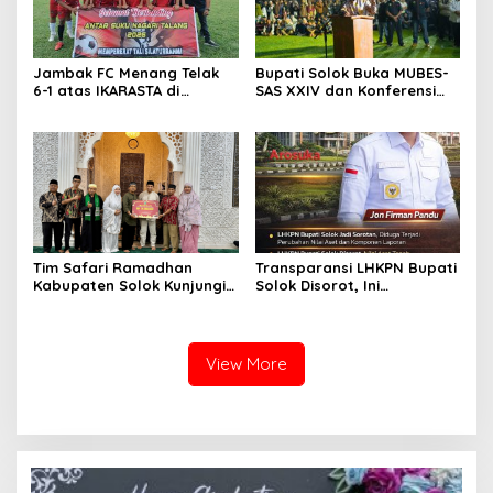
Jambak FC Menang Telak
Bupati Solok Buka MUBES-
6-1 atas IKARASTA di
SAS XXIV dan Konferensi
Turnamen Antar Suku
IPPSA XXXIII
Talang
Tim Safari Ramadhan
Transparansi LHKPN Bupati
Kabupaten Solok Kunjungi
Solok Disorot, Ini
Masjid Darussalam Titian
Rinciannya
Batu Cupak
View More