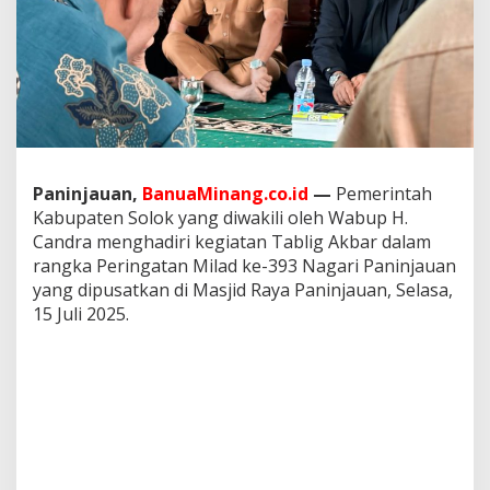
i
l
a
d
k
e
-
3
9
3
Paninjauan,
BanuaMinang.co.id
—
Pemerintah
N
Kabupaten Solok yang diwakili oleh Wabup H.
a
Candra menghadiri kegiatan Tablig Akbar dalam
g
rangka Peringatan Milad ke-393 Nagari Paninjauan
a
r
yang dipusatkan di Masjid Raya Paninjauan, Selasa,
i
15 Juli 2025.
P
a
n
i
n
j
a
u
a