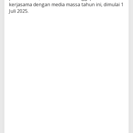
i
kerjasama dengan media massa tahun ini, dimulai 1
n
Juli 2025.
g
g
i