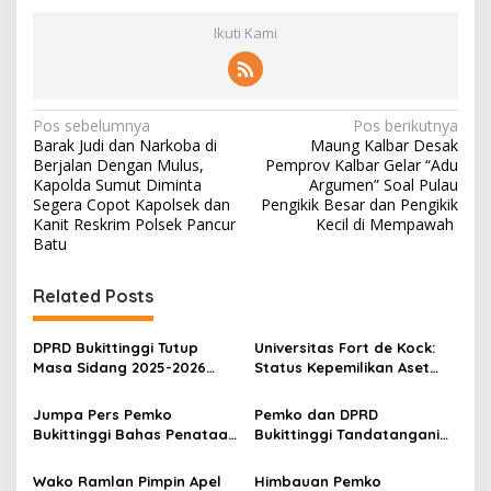
Ikuti Kami
N
Pos sebelumnya
Pos berikutnya
Barak Judi dan Narkoba di
Maung Kalbar Desak
a
Berjalan Dengan Mulus,
Pemprov Kalbar Gelar “Adu
v
Kapolda Sumut Diminta
Argumen” Soal Pulau
Segera Copot Kapolsek dan
Pengikik Besar dan Pengikik
i
Kanit Reskrim Polsek Pancur
Kecil di Mempawah
Batu
g
a
Related Posts
s
i
DPRD Bukittinggi Tutup
Universitas Fort de Kock:
p
Masa Sidang 2025-2026
Status Kepemilikan Aset
Dan Buka Masa Sidang
Tanah yang Sah Adalah
o
2026-2027, Wako Ramlan
Milik Yayasan Berdasarkan
Jumpa Pers Pemko
Pemko dan DPRD
Beri Apresiasi
Putusan Mahkamah Agung
s
Bukittinggi Bahas Penataan
Bukittinggi Tandatangani
Nomor 2108/K/Pdt/2022
Kota hingga Polemik Lahan
Nota Kesepakatan
Kampus UFDK
Perubahan KUA-PPAS APBD
Wako Ramlan Pimpin Apel
Himbauan Pemko