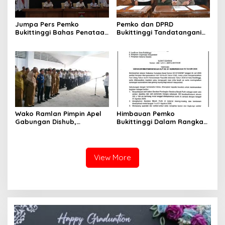
Jumpa Pers Pemko
Pemko dan DPRD
Bukittinggi Bahas Penataan
Bukittinggi Tandatangani
Kota hingga Polemik Lahan
Nota Kesepakatan
Kampus UFDK
Perubahan KUA-PPAS APBD
2026
Wako Ramlan Pimpin Apel
Himbauan Pemko
Gabungan Dishub,
Bukittinggi Dalam Rangka
Tekankan Pelayanan dan
Menyemarakkan Hari Ulang
Persiapan Angkutan Gratis
Tahun ke-81 Kemerdekaan
Pelajar
Republik Indonesia
View More