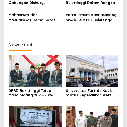
2026
Gabungan Dishub,
Bukittinggi Dalam Rangka
Tekankan Pelayanan dan
Menyemarakkan Hari Ulang
Persiapan Angkutan Gratis
Tahun ke-81 Kemerdekaan
Mahasiswa dan
Putra Pimum BanuaMinang,
Pelajar
Republik Indonesia
Masyarakat Demo Soroti
Siswa SMP N 7 Bukittinggi,
Dugaan Kekerasan Satpol
Raih Medali Emas Kelas
PP, GMNI Bukittinggi
Festival Komite Pemula
Kecewa Wali Kota dan
Berat 40 Kg dalam
DPRD Tak Hadir Temui
Kejuaraan Karate Jam
News Feed
Massa Aksi
Gadang Inkanas Bukittinggi
DPRD Bukittinggi Tutup
Universitas Fort de Kock:
Masa Sidang 2025-2026
Status Kepemilikan Aset
Dan Buka Masa Sidang
Tanah yang Sah Adalah
2026-2027, Wako Ramlan
Milik Yayasan Berdasarkan
Beri Apresiasi
Putusan Mahkamah Agung
Nomor 2108/K/Pdt/2022