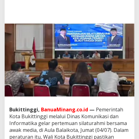
e
r
j
a
s
a
m
a
d
e
n
g
a
n
P
e
m
k
o
B
Bukittinggi,
BanuaMinang.co.id
—
Pemerintah
u
Kota Bukittinggi melalui Dinas Komunikasi dan
k
Informatika gelar pertemuan silaturahmi bersama
i
awak media, di Aula Balaikota, Jumat (04/07). Dalam
t
peraturan itu, Wali Kota Bukittinggi pastikan
t