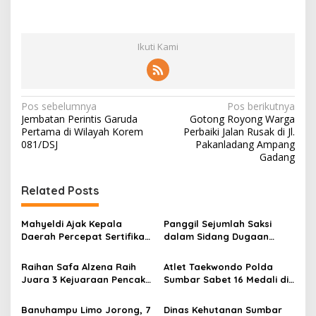
Ikuti Kami
N
Pos sebelumnya
Pos berikutnya
Jembatan Perintis Garuda
Gotong Royong Warga
a
Pertama di Wilayah Korem
Perbaiki Jalan Rusak di Jl.
v
081/DSJ
Pakanladang Ampang
Gadang
i
g
Related Posts
a
s
Mahyeldi Ajak Kepala
Panggil Sejumlah Saksi
Daerah Percepat Sertifikasi
dalam Sidang Dugaan
i
Halal, Bidik Sumbar Jadi
Kasus LGBT dengan
p
Pusat Ekosistem Halal
Terdakwa Haji DS
Raihan Safa Alzena Raih
Atlet Taekwondo Polda
Nasional
Juara 3 Kejuaraan Pencak
Sumbar Sabet 16 Medali di
o
Silat Tingkat Pelajar Se-
Kapolri Cup 2026
s
Sumatera Barat
Banuhampu Limo Jorong, 7
Dinas Kehutanan Sumbar