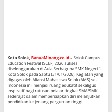
a
p
a
n
B
a
r
u
b
a
g
i
G
Kota Solok,
BanuaMinang.co.id
–
Solok Campus
e
Education Festival (SCEF) 2026 sukses
n
diselenggarakan di Aula Serbaguna SMK Negeri 1
e
Kota Solok pada Sabtu (31/01/2026). Kegiatan yang
r
a
digagas oleh Aliansi Mahasiswa Solok (AMS) se-
s
Indonesia ini, menjadi ruang edukatif sekaligus
i
inspiratif bagi ratusan pelajar tingkat SMA/SMK
M
sederajat dalam mempersiapkan diri melanjutkan
u
pendidikan ke jenjang perguruan tinggi.
d
a
,