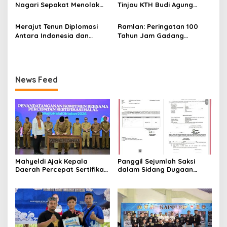
Nagari Sepakat Menolak
Tinjau KTH Budi Agung
Tol Melewati Banuhampu
Lestari Dalam Kesiapan
Menerima Bantuan
Merajut Tenun Diplomasi
Ramlan: Peringatan 100
Antara Indonesia dan
Tahun Jam Gadang
Belanda
Momentum Memperkuat
Identitas Bukittinggi
sebagai Kota Perjuangan,
Kota Sejarah, dan Pusat
News Feed
Kebudayaan
Mahyeldi Ajak Kepala
Panggil Sejumlah Saksi
Daerah Percepat Sertifikasi
dalam Sidang Dugaan
Halal, Bidik Sumbar Jadi
Kasus LGBT dengan
Pusat Ekosistem Halal
Terdakwa Haji DS
Nasional