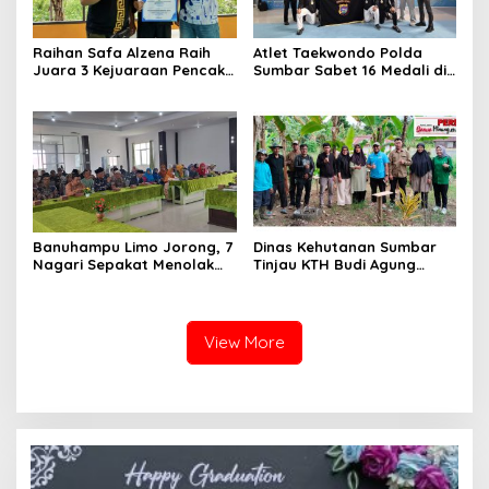
Raihan Safa Alzena Raih
Atlet Taekwondo Polda
Juara 3 Kejuaraan Pencak
Sumbar Sabet 16 Medali di
Silat Tingkat Pelajar Se-
Kapolri Cup 2026
Sumatera Barat
Banuhampu Limo Jorong, 7
Dinas Kehutanan Sumbar
Nagari Sepakat Menolak
Tinjau KTH Budi Agung
Tol Melewati Banuhampu
Lestari Dalam Kesiapan
Menerima Bantuan
View More