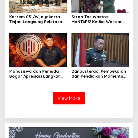
Kasrem 051/Wijayakarta
Strap Tas Wastra:
Tinjau Langsung Peletakan
MANTAPS! Ketika Warisan
Batu Pertama Jembatan
Leluhur Jadi Tren Fashion
Merah Putih di Pebayuran
Paling Diburu Tahun 2026
Mahasiswa dan Pemuda
Danpusterad: Pembekalan
Bogor Apresiasi Langkah
dan Pendidikan Momentum
Tegas TNI: Wujud
Penting dalam Perjalanan
Pertanggungjawaban dan
Karier
Marwah Institusi
View More