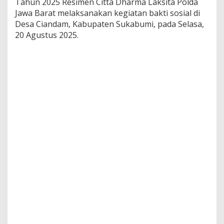
Tahun 2025 Resimen Citta Dharma Laksita Polda
k
Jawa Barat melaksanakan kegiatan bakti sosial di
a
Desa Ciandam, Kabupaten Sukabumi, pada Selasa,
t
a
20 Agustus 2025.
n
d
e
n
g
a
n
M
a
s
y
a
r
a
k
a
t