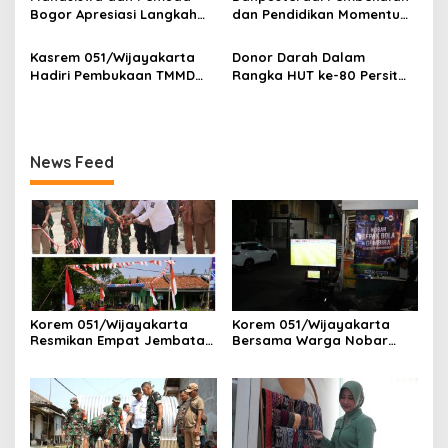
Bogor Apresiasi Langkah
dan Pendidikan Momentum
Tegas TNI: Wujud
Penting dalam Perjalanan
Pertanggungjawaban dan
Karier
Kasrem 051/Wijayakarta
Donor Darah Dalam
Marwah Institusi
Hadiri Pembukaan TMMD
Rangka HUT ke-80 Persit
ke-127 TA 2026 di Kota
Kartika Chandra Kirana
Depok
News Feed
Korem 051/Wijayakarta
Korem 051/Wijayakarta
Resmikan Empat Jembatan
Bersama Warga Nobar
Armco, Wujud Nyata Asta
Piala Dunia 2026 di
Cita Presiden RI Kepada
Pangkalan Ojek Jababeka
Masyarakat Indonesia