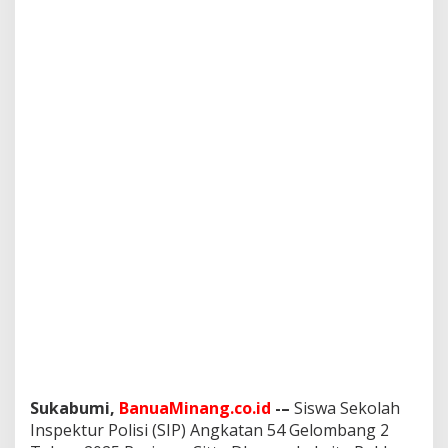
i
a
l
d
i
S
u
k
a
b
u
m
i
,
P
e
r
e
r
a
t
K
e
Sukabumi,
BanuaMinang.co.id
-–
Siswa Sekolah
d
Inspektur Polisi (SIP) Angkatan 54 Gelombang 2
e