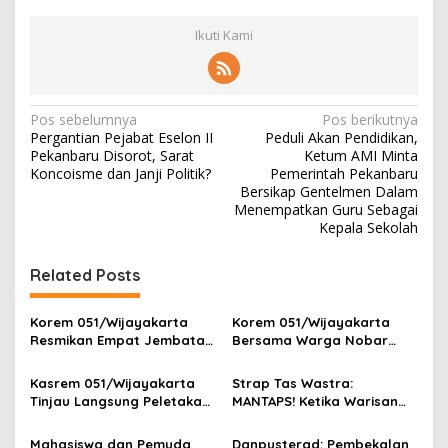
Ikuti Kami
N
Pos sebelumnya
Pos berikutnya
Pergantian Pejabat Eselon II
Peduli Akan Pendidikan,
a
Pekanbaru Disorot, Sarat
Ketum AMI Minta
v
Koncoisme dan Janji Politik?
Pemerintah Pekanbaru
Bersikap Gentelmen Dalam
i
Menempatkan Guru Sebagai
Kepala Sekolah
g
a
Related Posts
s
i
Korem 051/Wijayakarta
Korem 051/Wijayakarta
p
Resmikan Empat Jembatan
Bersama Warga Nobar
Armco, Wujud Nyata Asta
Piala Dunia 2026 di
o
Cita Presiden RI Kepada
Pangkalan Ojek Jababeka
Kasrem 051/Wijayakarta
Strap Tas Wastra:
Masyarakat Indonesia
s
Tinjau Langsung Peletakan
MANTAPS! Ketika Warisan
Batu Pertama Jembatan
Leluhur Jadi Tren Fashion
Merah Putih di Pebayuran
Paling Diburu Tahun 2026
Mahasiswa dan Pemuda
Danpusterad: Pembekalan