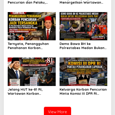
Pencurian dan Pelaku,
Menargetkan Wartawan
Ketua DPW FRN Sumut Roy
Leo Sembiring Jadi
Nasution Minta
Tersangka dan Dpo Karena
Kapolrestabes Medan
Membantu Polisi
Tempuh Restorative Justice
Menangkap Maling di Toko
agar Konflik Tak Berlarut-
Usaha Keluarganya
larut
Ternyata, Penangguhan
Demo Bawa BH ke
Penahanan Korban
Polrestabes Medan Bukan
Pencurian Jadi Tersangka
untuk Melecehkan Siapa
di Polrestabes Medan
Pun, Melainkan Simbol Kritik
Setelah Membantu Polisi
dan Rasa Kecewa
Menangkap Maling Atas
Lambatnya Penanganan
Atensi Ketua Komisi III DPR
Pekara di Polrestabes
RI Bapak Habiburokhman
Medan
Jelang HUT ke-81 RI,
Keluarga Korban Pencurian
Wartawan Korban
Minta Komisi III DPR RI
Pencurian yang Membantu
Pantau Penanganan
Polisi Menangkap Pelaku
Laporan Dugaan Penipuan
Jadi Tersangka Berharap
Bermodus Surat
Perhatian Presiden
Perdamaian dan Dugaan
View More
Prabowo
Fitnah Terkait Tuduhan