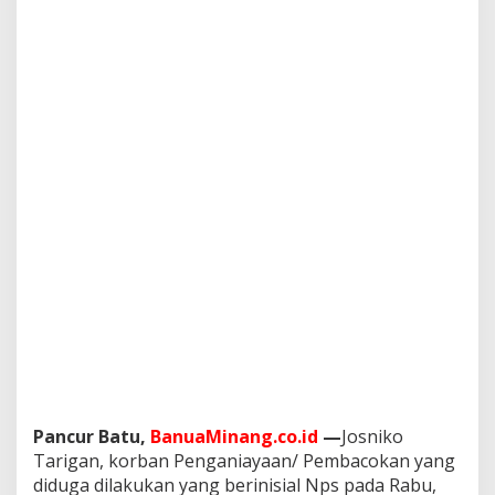
a
c
o
k
a
n
D
i
b
e
b
a
s
k
a
n
P
o
l
s
e
k
Pancur Batu,
BanuaMinang.co.id
—
Josniko
P
Tarigan, korban Penganiayaan/ Pembacokan yang
a
diduga dilakukan yang berinisial Nps pada Rabu,
n