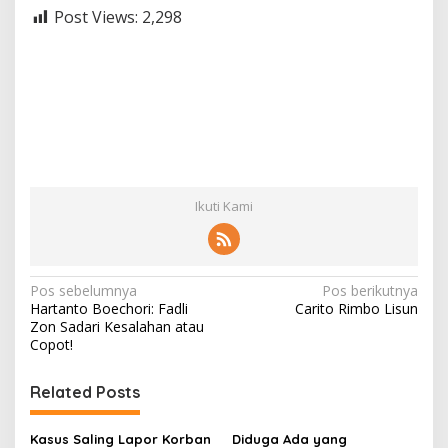
Post Views:
2,298
Ikuti Kami
N
Pos sebelumnya
Pos berikutnya
Hartanto Boechori: Fadli
Carito Rimbo Lisun
a
Zon Sadari Kesalahan atau
v
Copot!
i
Related Posts
g
a
Kasus Saling Lapor Korban
Diduga Ada yang