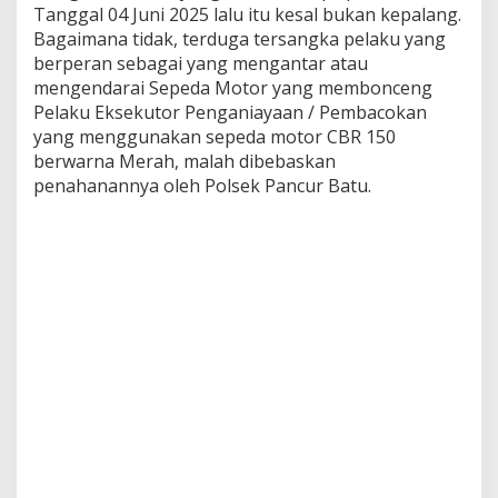
Tanggal 04 Juni 2025 lalu itu kesal bukan kepalang.
c
u
Bagaimana tidak, terduga tersangka pelaku yang
r
berperan sebagai yang mengantar atau
B
mengendarai Sepeda Motor yang membonceng
a
Pelaku Eksekutor Penganiayaan / Pembacokan
t
u
yang menggunakan sepeda motor CBR 150
berwarna Merah, malah dibebaskan
penahanannya oleh Polsek Pancur Batu.