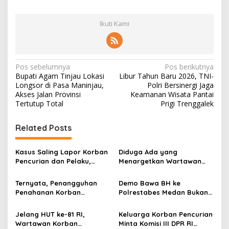
Ikuti Kami
N
Pos sebelumnya
Pos berikutnya
Bupati Agam Tinjau Lokasi
Libur Tahun Baru 2026, TNI-
a
Longsor di Pasa Maninjau,
Polri Bersinergi Jaga
v
Akses Jalan Provinsi
Keamanan Wisata Pantai
Tertutup Total
Prigi Trenggalek
i
g
Related Posts
a
s
Kasus Saling Lapor Korban
Diduga Ada yang
Pencurian dan Pelaku,
Menargetkan Wartawan
i
Ketua DPW FRN Sumut Roy
Leo Sembiring Jadi
p
Nasution Minta
Tersangka dan Dpo Karena
Ternyata, Penangguhan
Demo Bawa BH ke
Kapolrestabes Medan
Membantu Polisi
Penahanan Korban
Polrestabes Medan Bukan
o
Tempuh Restorative Justice
Menangkap Maling di Toko
Pencurian Jadi Tersangka
untuk Melecehkan Siapa
agar Konflik Tak Berlarut-
Usaha Keluarganya
s
di Polrestabes Medan
Pun, Melainkan Simbol Kritik
Jelang HUT ke-81 RI,
Keluarga Korban Pencurian
larut
Setelah Membantu Polisi
dan Rasa Kecewa
Wartawan Korban
Minta Komisi III DPR RI
Menangkap Maling Atas
Lambatnya Penanganan