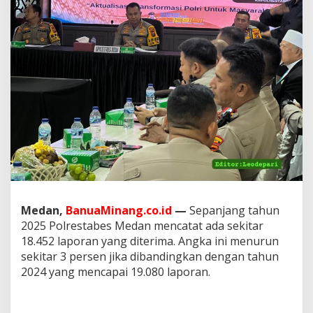
e
s
t
a
b
e
s
M
e
d
a
n
T
e
r
i
m
Medan,
BanuaMinang.co.id
—
Sepanjang tahun
a
2025 Polrestabes Medan mencatat ada sekitar
1
18.452 laporan yang diterima. Angka ini menurun
8
sekitar 3 persen jika dibandingkan dengan tahun
.
4
2024 yang mencapai 19.080 laporan.
5
2
L