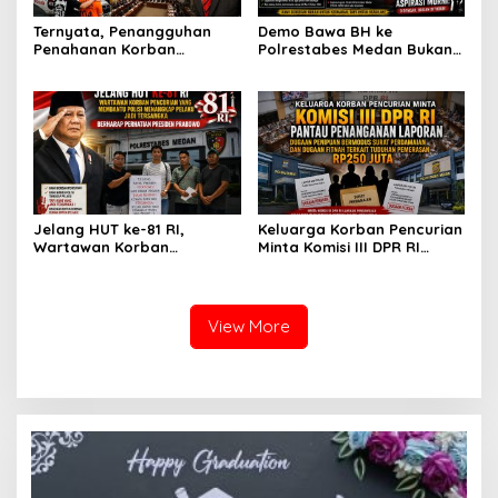
Ternyata, Penangguhan
Demo Bawa BH ke
Penahanan Korban
Polrestabes Medan Bukan
Pencurian Jadi Tersangka
untuk Melecehkan Siapa
di Polrestabes Medan
Pun, Melainkan Simbol Kritik
Setelah Membantu Polisi
dan Rasa Kecewa
Menangkap Maling Atas
Lambatnya Penanganan
Atensi Ketua Komisi III DPR
Pekara di Polrestabes
RI Bapak Habiburokhman
Medan
Jelang HUT ke-81 RI,
Keluarga Korban Pencurian
Wartawan Korban
Minta Komisi III DPR RI
Pencurian yang Membantu
Pantau Penanganan
Polisi Menangkap Pelaku
Laporan Dugaan Penipuan
Jadi Tersangka Berharap
Bermodus Surat
Perhatian Presiden
Perdamaian dan Dugaan
View More
Prabowo
Fitnah Terkait Tuduhan
Pemerasan Rp250 Juta