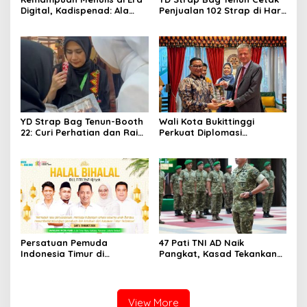
Digital, Kadispenad: Ala
Penjualan 102 Strap di Hari
Bisa Karena Biasa
Kedua PERSIT BISA Vol. II
2026, Bukti Wastra
Nusantara Kian Digemari
YD Strap Bag Tenun-Booth
Wali Kota Bukittinggi
22: Curi Perhatian dan Raih
Perkuat Diplomasi
Antusiasme Pengunjung
Internasional dengan
Memandang Wastra
Dubes Belanda dan Jerman
dengan Citra Nan Anggun
Sukseskan 100 Tahun Jam
Gadang
Persatuan Pemuda
47 Pati TNI AD Naik
Indonesia Timur di
Pangkat, Kasad Tekankan
Jabodetabek, Halalbihalal
Kepemimpinan dan
Bertajuk “Torang Samua
Adaptasi
Basudara”
View More