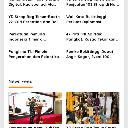
s
Digital, Kadispenad: Ala
Penjualan 102 Strap di Hari
i
Bisa Karena Biasa
Kedua PERSIT BISA Vol. II
p
2026, Bukti Wastra
YD Strap Bag Tenun-Booth
Wali Kota Bukittinggi
Nusantara Kian Digemari
22: Curi Perhatian dan Raih
Perkuat Diplomasi
o
Antusiasme Pengunjung
Internasional dengan
s
Memandang Wastra
Dubes Belanda dan Jerman
Persatuan Pemuda
47 Pati TNI AD Naik
dengan Citra Nan Anggun
Sukseskan 100 Tahun Jam
Indonesia Timur di
Pangkat, Kasad Tekankan
Gadang
Jabodetabek, Halalbihalal
Kepemimpinan dan
Bertajuk “Torang Samua
Adaptasi
Panglima TNI Pimpin
Pemko Bukittinggi Dapat
Basudara”
Penyerahan dan Pelantikan
Angin Segar, Event 100
Jabatan di Lingkungan TNI
Tahun Jam Gadang Dapat
Dukungan Kementerian
Kebudayaan
News Feed
Kemampuan Menulis di Era
YD Strap Bag Tenun Cetak