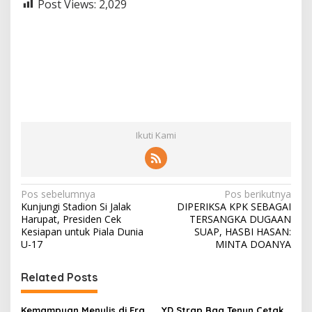
Post Views:
2,029
Ikuti Kami
N
Pos sebelumnya
Pos berikutnya
Kunjungi Stadion Si Jalak
DIPERIKSA KPK SEBAGAI
a
Harupat, Presiden Cek
TERSANGKA DUGAAN
v
Kesiapan untuk Piala Dunia
SUAP, HASBI HASAN:
U-17
MINTA DOANYA
i
g
Related Posts
a
Kemampuan Menulis di Era
YD Strap Bag Tenun Cetak