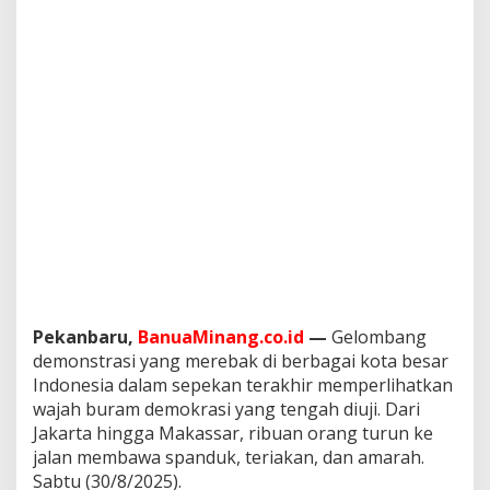
e
j
a
k
L
u
k
a
d
i
J
a
l
a
n
a
n
Pekanbaru,
BanuaMinang.co.id
—
Gelombang
I
demonstrasi yang merebak di berbagai kota besar
n
Indonesia dalam sepekan terakhir memperlihatkan
d
o
wajah buram demokrasi yang tengah diuji. Dari
n
Jakarta hingga Makassar, ribuan orang turun ke
e
jalan membawa spanduk, teriakan, dan amarah.
s
Sabtu (30/8/2025).
i