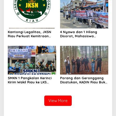
Desak Usut Dividen Rp331,7
Miliar
Kantongi Legalitas, JKSN
4 Nyawa dan 1 Hilang
Riau Perkuat Kemitraan
Disorot, Mahasiswa
dengan Kesbangpol Demi
Siapkan Aksi Jilid II di
Ketahanan Bangsa
Pelindo
SMKN 1 Pangkalan Kerinci
Porang dan Geronggang
Kirim Wakil Riau ke LKS
Disatukan, KADIN Riau Buka
Nasional 2026
Jalan Ekonomi Baru
Bengkalis
View More