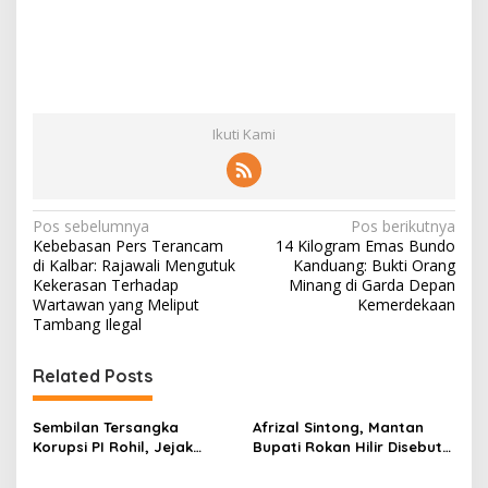
Ikuti Kami
N
Pos sebelumnya
Pos berikutnya
Kebebasan Pers Terancam
14 Kilogram Emas Bundo
a
di Kalbar: Rajawali Mengutuk
Kanduang: Bukti Orang
v
Kekerasan Terhadap
Minang di Garda Depan
Wartawan yang Meliput
Kemerdekaan
i
Tambang Ilegal
g
Related Posts
a
s
Sembilan Tersangka
Afrizal Sintong, Mantan
i
Korupsi PI Rohil, Jejak
Bupati Rokan Hilir Disebut
p
Rp9,2 Miliar ke Eks Bupati
di Persidangan, Putusan
Masih Didalami
Diterima Kejati, GMPR