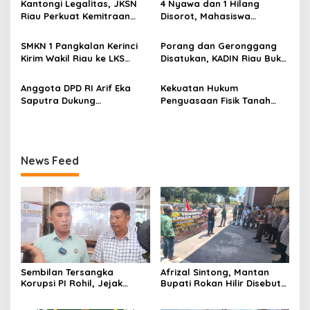
Kantongi Legalitas, JKSN
4 Nyawa dan 1 Hilang
o
Desak Usut Dividen Rp331,7
Riau Perkuat Kemitraan
Disorot, Mahasiswa
Miliar
s
dengan Kesbangpol Demi
Siapkan Aksi Jilid II di
Ketahanan Bangsa
Pelindo
SMKN 1 Pangkalan Kerinci
Porang dan Geronggang
Kirim Wakil Riau ke LKS
Disatukan, KADIN Riau Buka
Nasional 2026
Jalan Ekonomi Baru
Bengkalis
Anggota DPD RI Arif Eka
Kekuatan Hukum
Saputra Dukung
Penguasaan Fisik Tanah
Pelaksanaan TEDxMAN Two
Kembali Menjadi Sorotan
Pekanbaru Youth
Tajam di Marpoyan Damai
News Feed
Sembilan Tersangka
Afrizal Sintong, Mantan
Korupsi PI Rohil, Jejak
Bupati Rokan Hilir Disebut
Rp9,2 Miliar ke Eks Bupati
di Persidangan, Putusan
Masih Didalami
Diterima Kejati, GMPR