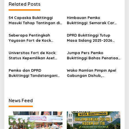
g
Related Posts
a
s
54 Capaska Bukittinggi
Himbauan Pemko
Masuki Tahap Tantingan di
Bukittinggi: Semarak Car
i
Desa Bahagia
Free Day dalam Rangka
p
HUT ke I Komando Daerah
Seberapa Pentingkah
DPRD Bukittinggi Tutup
Militer (KODAM) XX/Tuanku
Yayasan Fort de Kock
Masa Sidang 2025-2026
o
Imam Bonjol
Mendongkrak
Dan Buka Masa Sidang
s
Perekonomian Masyarakat
2026-2027, Wako Ramlan
Universitas Fort de Kock:
Jumpa Pers Pemko
Jam Gadang?
Beri Apresiasi
Status Kepemilikan Aset
Bukittinggi Bahas Penataan
Tanah yang Sah Adalah
Kota hingga Polemik Lahan
Milik Yayasan Berdasarkan
Kampus UFDK
Pemko dan DPRD
Wako Ramlan Pimpin Apel
Putusan Mahkamah Agung
Bukittinggi Tandatangani
Gabungan Dishub,
Nomor 2108/K/Pdt/2022
Nota Kesepakatan
Tekankan Pelayanan dan
Perubahan KUA-PPAS APBD
Persiapan Angkutan Gratis
2026
Pelajar
News Feed