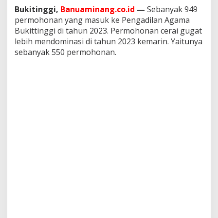
A
Bukitinggi,
Banuaminang.co.id
—
Sebanyak 949
g
permohonan yang masuk ke Pengadilan Agama
a
Bukittinggi di tahun 2023. Permohonan cerai gugat
m
a
lebih mendominasi di tahun 2023 kemarin. Yaitunya
B
sebanyak 550 permohonan.
u
k
i
t
t
i
n
g
g
i
u
n
t
u
k
T
a
h
u