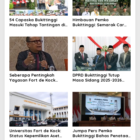
54 Capaska Bukittinggi
Himbauan Pemko
Masuki Tahap Tantingan di
Bukittinggi: Semarak Car
Desa Bahagia
Free Day dalam Rangka
HUT ke I Komando Daerah
Militer (KODAM) XX/Tuanku
Imam Bonjol
Seberapa Pentingkah
DPRD Bukittinggi Tutup
Yayasan Fort de Kock
Masa Sidang 2025-2026
Mendongkrak
Dan Buka Masa Sidang
Perekonomian Masyarakat
2026-2027, Wako Ramlan
Jam Gadang?
Beri Apresiasi
Universitas Fort de Kock:
Jumpa Pers Pemko
Status Kepemilikan Aset
Bukittinggi Bahas Penataan