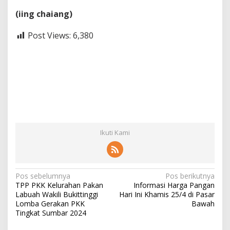
(iing chaiang)
Post Views:
6,380
Ikuti Kami
N
Pos sebelumnya
Pos berikutnya
TPP PKK Kelurahan Pakan
Informasi Harga Pangan
a
Labuah Wakili Bukittinggi
Hari Ini Khamis 25/4 di Pasar
v
Lomba Gerakan PKK
Bawah
Tingkat Sumbar 2024
i