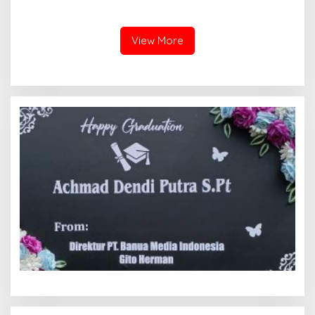
Tanah yang Sah Adalah
Kota hingga Polemik Lahan
Milik Yayasan Berdasarkan
Kampus UFDK
Putusan Mahkamah Agung
Nomor 2108/K/Pdt/2022
View More