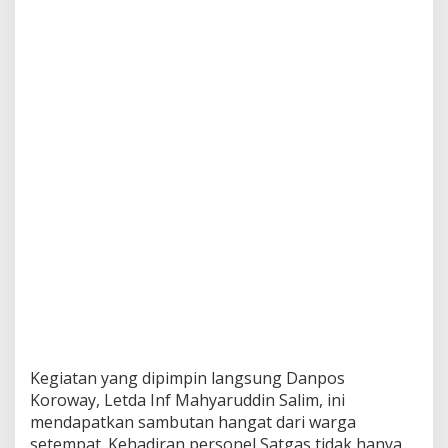
d
a
n
P
e
l
a
y
a
n
a
n
K
e
s
e
h
a
t
a
n
Kegiatan yang dipimpin langsung Danpos
d
Koroway, Letda Inf Mahyaruddin Salim, ini
i
mendapatkan sambutan hangat dari warga
K
setempat. Kehadiran personel Satgas tidak hanya
a