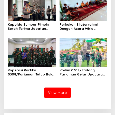
Kecamatan VII Koto
Patamuan
Kapolda Sumbar Pimpin
Perkokoh Silaturrahmi
Serah Terima Jabatan
Dengan Acara Wirid
Pejabat Utama dan
Bulanan Bersama
Kapolres Jajaran
Masyarakat, Danramil
/Babinsa Koramil
03/Sungai Sariak
Koperasi Kartika
Kodim 0308/Padang
0308/Pariaman Tutup Buku
Pariaman Gelar Upacara
Tahun 2026 Digelar di
Bendera 17-an, Dandim
Makodim
Bacakan Amanat Kasad
View More