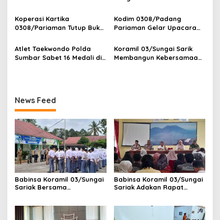
Paskibra Tingkat
Pejabat Utama dan
Bulanan Bersama
o
Kecamatan VII Koto
Kapolres Jajaran
Masyarakat, Danramil
Koperasi Kartika
Kodim 0308/Padang
Patamuan
s
/Babinsa Koramil
0308/Pariaman Tutup Buku
Pariaman Gelar Upacara
03/Sungai Sariak
Tahun 2026 Digelar di
Bendera 17-an, Dandim
Makodim
Bacakan Amanat Kasad
Atlet Taekwondo Polda
Koramil 03/Sungai Sarik
Sumbar Sabet 16 Medali di
Membangun Kebersamaan
Kapolri Cup 2026
Dengan Tokoh Masyarakat
News Feed
Babinsa Koramil 03/Sungai
Babinsa Koramil 03/Sungai
Sariak Bersama
Sariak Adakan Rapat
Bhabinkamtibmas Polsek
Pembentukan Panitia HUT
VII Koto Melaksanakan
RI Ke-81 Kantor Camat VII
Seleksi Calon Anggota
Koto Patamuan
Paskibra Tingkat