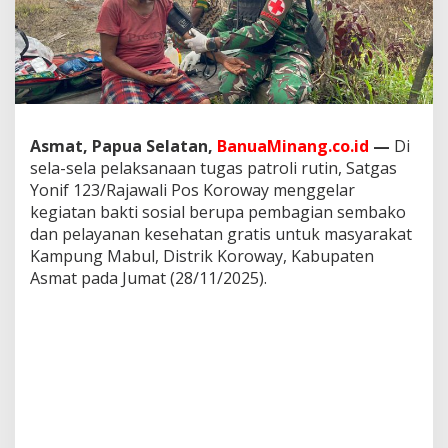
a
w
a
l
i
P
o
s
Asmat, Papua Selatan,
BanuaMinang.co.id
—
Di
K
sela-sela pelaksanaan tugas patroli rutin, Satgas
o
r
Yonif 123/Rajawali Pos Koroway menggelar
o
kegiatan bakti sosial berupa pembagian sembako
w
dan pelayanan kesehatan gratis untuk masyarakat
a
Kampung Mabul, Distrik Koroway, Kabupaten
y
Asmat pada Jumat (28/11/2025).
G
e
l
a
r
P
a
t
r
o