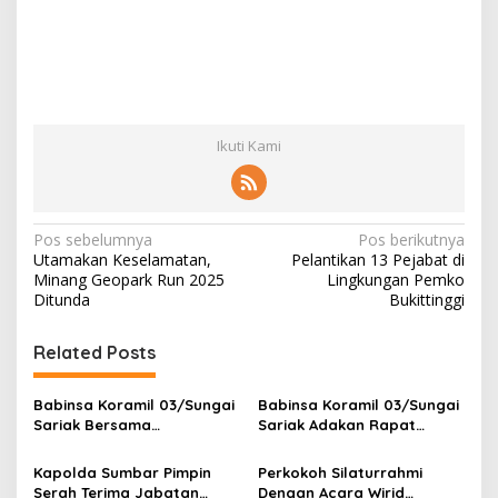
Ikuti Kami
N
Pos sebelumnya
Pos berikutnya
Utamakan Keselamatan,
Pelantikan 13 Pejabat di
a
Minang Geopark Run 2025
Lingkungan Pemko
v
Ditunda
Bukittinggi
i
Related Posts
g
a
Babinsa Koramil 03/Sungai
Babinsa Koramil 03/Sungai
s
Sariak Bersama
Sariak Adakan Rapat
Bhabinkamtibmas Polsek
Pembentukan Panitia HUT
i
VII Koto Melaksanakan
RI Ke-81 Kantor Camat VII
Kapolda Sumbar Pimpin
Perkokoh Silaturrahmi
p
Seleksi Calon Anggota
Koto Patamuan
Serah Terima Jabatan
Dengan Acara Wirid