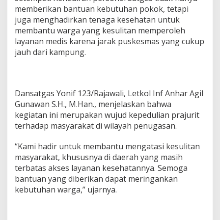
m
memberikan bantuan kebutuhan pokok, tetapi
p
juga menghadirkan tenaga kesehatan untuk
u
membantu warga yang kesulitan memperoleh
n
layanan medis karena jarak puskesmas yang cukup
g
M
jauh dari kampung.
a
b
u
l
Dansatgas Yonif 123/Rajawali, Letkol Inf Anhar Agil
Gunawan S.H., M.Han., menjelaskan bahwa
kegiatan ini merupakan wujud kepedulian prajurit
terhadap masyarakat di wilayah penugasan.
“Kami hadir untuk membantu mengatasi kesulitan
masyarakat, khususnya di daerah yang masih
terbatas akses layanan kesehatannya. Semoga
bantuan yang diberikan dapat meringankan
kebutuhan warga,” ujarnya.