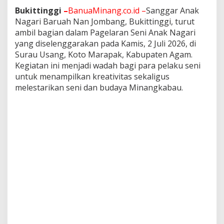
k
Bukittinggi
–
BanuaMinang.co.id –
Sanggar Anak
a
Nagari Baruah Nan Jombang, Bukittinggi, turut
u
ambil bagian dalam Pagelaran Seni Anak Nagari
d
a
yang diselenggarakan pada Kamis, 2 Juli 2026, di
l
Surau Usang, Koto Marapak, Kabupaten Agam.
a
Kegiatan ini menjadi wadah bagi para pelaku seni
m
untuk menampilkan kreativitas sekaligus
P
a
melestarikan seni dan budaya Minangkabau.
g
e
l
a
r
a
n
S
e
n
i
A
n
a
k