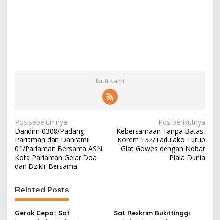
Ikuti Kami
N
Pos sebelumnya
Pos berikutnya
Dandim 0308/Padang
Kebersamaan Tanpa Batas,
a
Pariaman dan Danramil
Korem 132/Tadulako Tutup
v
01/Pariaman Bersama ASN
Giat Gowes dengan Nobar
Kota Pariaman Gelar Doa
Piala Dunia
i
dan Dzikir Bersama.
g
Related Posts
a
s
Gerak Cepat Sat
Sat Reskrim Bukittinggi