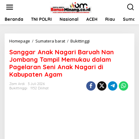
L
e
w
a
Beranda
TNI POLRI
Nasional
ACEH
Riau
Sumate
t
i
k
Homepage
/
Sumatera barat
/
Bukittinggi
S
e
a
k
Sanggar Anak Nagari Baruah Nan
n
o
g
n
Jombang Tampil Memukau dalam
g
t
Pagelaran Seni Anak Nagari di
a
e
Kabupaten Agam
r
n
A
Zam Ardi
3 Juli 2026
n
Bukittinggi
1152 Dilihat
a
k
N
a
g
a
r
i
B