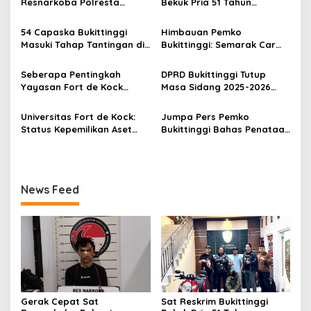
i
Resnarkoba Polresta
Bekuk Pria 51 Tahun
p
Bukittinggi, Enam Paket
Terduga Pencuri Honda
Sabu Berhasil Diamankan
Scoopy
54 Capaska Bukittinggi
Himbauan Pemko
o
Masuki Tahap Tantingan di
Bukittinggi: Semarak Car
s
Desa Bahagia
Free Day dalam Rangka
HUT ke I Komando Daerah
Seberapa Pentingkah
DPRD Bukittinggi Tutup
Militer (KODAM) XX/Tuanku
Yayasan Fort de Kock
Masa Sidang 2025-2026
Imam Bonjol
Mendongkrak
Dan Buka Masa Sidang
Perekonomian Masyarakat
2026-2027, Wako Ramlan
Universitas Fort de Kock:
Jumpa Pers Pemko
Jam Gadang?
Beri Apresiasi
Status Kepemilikan Aset
Bukittinggi Bahas Penataan
Tanah yang Sah Adalah
Kota hingga Polemik Lahan
Milik Yayasan Berdasarkan
Kampus UFDK
Putusan Mahkamah Agung
Nomor 2108/K/Pdt/2022
News Feed
Gerak Cepat Sat
Sat Reskrim Bukittinggi