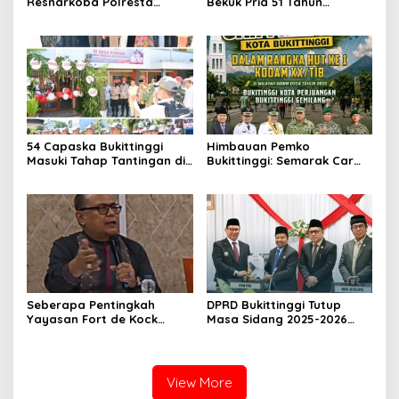
Resnarkoba Polresta
Bekuk Pria 51 Tahun
Bukittinggi, Enam Paket
Terduga Pencuri Honda
Sabu Berhasil Diamankan
Scoopy
54 Capaska Bukittinggi
Himbauan Pemko
Masuki Tahap Tantingan di
Bukittinggi: Semarak Car
Desa Bahagia
Free Day dalam Rangka
HUT ke I Komando Daerah
Militer (KODAM) XX/Tuanku
Imam Bonjol
Seberapa Pentingkah
DPRD Bukittinggi Tutup
Yayasan Fort de Kock
Masa Sidang 2025-2026
Mendongkrak
Dan Buka Masa Sidang
Perekonomian Masyarakat
2026-2027, Wako Ramlan
Jam Gadang?
Beri Apresiasi
View More