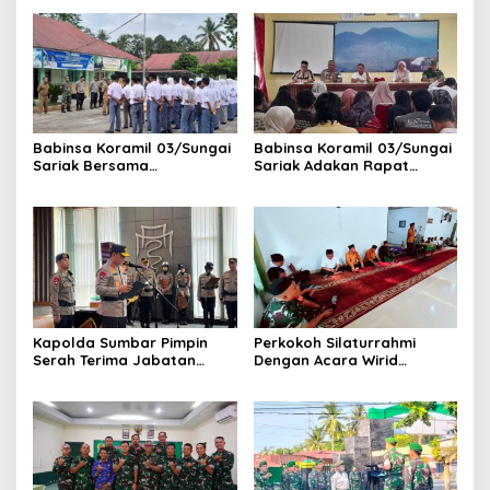
Babinsa Koramil 03/Sungai
Babinsa Koramil 03/Sungai
Sariak Bersama
Sariak Adakan Rapat
Bhabinkamtibmas Polsek
Pembentukan Panitia HUT
VII Koto Melaksanakan
RI Ke-81 Kantor Camat VII
Seleksi Calon Anggota
Koto Patamuan
Paskibra Tingkat
Kecamatan VII Koto
Patamuan
Kapolda Sumbar Pimpin
Perkokoh Silaturrahmi
Serah Terima Jabatan
Dengan Acara Wirid
Pejabat Utama dan
Bulanan Bersama
Kapolres Jajaran
Masyarakat, Danramil
/Babinsa Koramil
03/Sungai Sariak