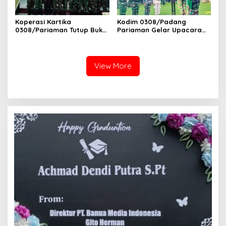
Koperasi Kartika
Kodim 0308/Padang
0308/Pariaman Tutup Buku
Pariaman Gelar Upacara
Tahun 2026 Digelar di
Bendera 17-an, Dandim
Makodim
Bacakan Amanat Kasad
View More