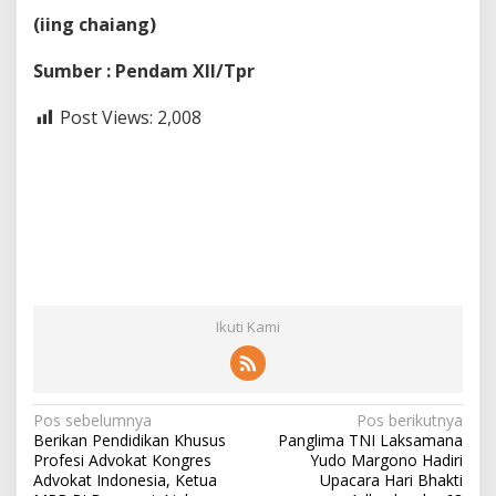
(iing chaiang)
Sumber : Pendam XII/Tpr
Post Views:
2,008
Ikuti Kami
N
Pos sebelumnya
Pos berikutnya
Berikan Pendidikan Khusus
Panglima TNI Laksamana
a
Profesi Advokat Kongres
Yudo Margono Hadiri
v
Advokat Indonesia, Ketua
Upacara Hari Bhakti