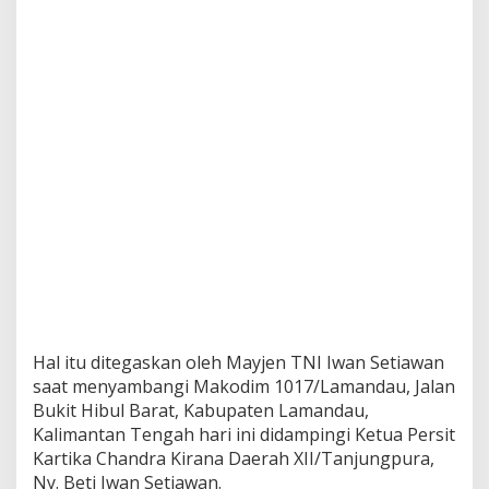
l
a
l
u
D
i
c
i
n
t
a
i
R
a
k
y
a
t
Hal itu ditegaskan oleh Mayjen TNI Iwan Setiawan
saat menyambangi Makodim 1017/Lamandau, Jalan
Bukit Hibul Barat, Kabupaten Lamandau,
Kalimantan Tengah hari ini didampingi Ketua Persit
Kartika Chandra Kirana Daerah XII/Tanjungpura,
Ny. Beti Iwan Setiawan.