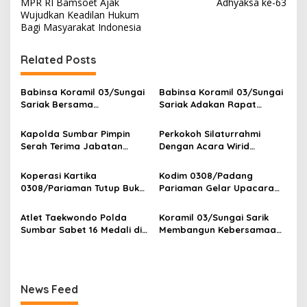
MPR RI Bamsoet Ajak
Adhyaksa ke-63
i
Wujudkan Keadilan Hukum
Bagi Masyarakat Indonesia
g
a
Related Posts
s
i
Babinsa Koramil 03/Sungai
Babinsa Koramil 03/Sungai
p
Sariak Bersama
Sariak Adakan Rapat
Bhabinkamtibmas Polsek
Pembentukan Panitia HUT
o
VII Koto Melaksanakan
RI Ke-81 Kantor Camat VII
Kapolda Sumbar Pimpin
Perkokoh Silaturrahmi
Seleksi Calon Anggota
Koto Patamuan
s
Serah Terima Jabatan
Dengan Acara Wirid
Paskibra Tingkat
Pejabat Utama dan
Bulanan Bersama
Kecamatan VII Koto
Kapolres Jajaran
Masyarakat, Danramil
Koperasi Kartika
Kodim 0308/Padang
Patamuan
/Babinsa Koramil
0308/Pariaman Tutup Buku
Pariaman Gelar Upacara
03/Sungai Sariak
Tahun 2026 Digelar di
Bendera 17-an, Dandim
Makodim
Bacakan Amanat Kasad
Atlet Taekwondo Polda
Koramil 03/Sungai Sarik
Sumbar Sabet 16 Medali di
Membangun Kebersamaan
Kapolri Cup 2026
Dengan Tokoh Masyarakat
News Feed