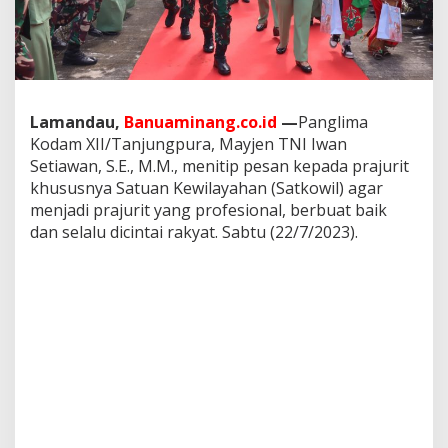
L
m
d
,
P
a
n
Lamandau,
Banuaminang.co.id
—
Panglima
g
Kodam XII/Tanjungpura, Mayjen TNI Iwan
d
Setiawan, S.E., M.M., menitip pesan kepada prajurit
a
khususnya Satuan Kewilayahan (Satkowil) agar
m
X
menjadi prajurit yang profesional, berbuat baik
I
dan selalu dicintai rakyat. Sabtu (22/7/2023).
I
/
T
p
r
:
J
a
d
i
l
a