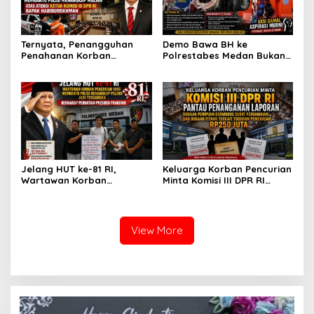
Ternyata, Penangguhan
Demo Bawa BH ke
Penahanan Korban
Polrestabes Medan Bukan
Pencurian Jadi Tersangka
untuk Melecehkan Siapa
di Polrestabes Medan
Pun, Melainkan Simbol Kritik
Setelah Membantu Polisi
dan Rasa Kecewa
Menangkap Maling Atas
Lambatnya Penanganan
Atensi Ketua Komisi III DPR
Pekara di Polrestabes
RI Bapak Habiburokhman
Medan
Jelang HUT ke-81 RI,
Keluarga Korban Pencurian
Wartawan Korban
Minta Komisi III DPR RI
Pencurian yang Membantu
Pantau Penanganan
Polisi Menangkap Pelaku
Laporan Dugaan Penipuan
Jadi Tersangka Berharap
Bermodus Surat
Perhatian Presiden
Perdamaian dan Dugaan
View More
Prabowo
Fitnah Terkait Tuduhan
Pemerasan Rp250 Juta