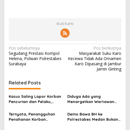
Ikuti Kami
N
Pos sebelumnya
Pos berikutnya
Segudang Prestasi Kompol
Masyarakat Suku Karo
a
Helena, Polwan Polrestabes
Kecewa Tidak Ada Ornamen
v
Surabaya
Karo Dipasang di Jambur
Jamin Ginting
i
g
Related Posts
a
s
Kasus Saling Lapor Korban
Diduga Ada yang
Pencurian dan Pelaku,
Menargetkan Wartawan
i
Ketua DPW FRN Sumut Roy
Leo Sembiring Jadi
p
Nasution Minta
Tersangka dan Dpo Karena
Ternyata, Penangguhan
Demo Bawa BH ke
Kapolrestabes Medan
Membantu Polisi
Penahanan Korban
Polrestabes Medan Bukan
o
Tempuh Restorative Justice
Menangkap Maling di Toko
Pencurian Jadi Tersangka
untuk Melecehkan Siapa
agar Konflik Tak Berlarut-
Usaha Keluarganya
di Polrestabes Medan
Pun, Melainkan Simbol Kritik