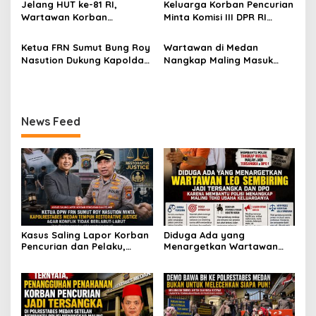
s
Jelang HUT ke-81 RI,
Keluarga Korban Pencurian
larut
Setelah Membantu Polisi
dan Rasa Kecewa
Wartawan Korban
Minta Komisi III DPR RI
Menangkap Maling Atas
Lambatnya Penanganan
Pencurian yang Membantu
Pantau Penanganan
Atensi Ketua Komisi III DPR
Pekara di Polrestabes
Polisi Menangkap Pelaku
Laporan Dugaan Penipuan
Ketua FRN Sumut Bung Roy
Wartawan di Medan
RI Bapak Habiburokhman
Medan
Jadi Tersangka Berharap
Bermodus Surat
Nasution Dukung Kapolda
Nangkap Maling Masuk
Perhatian Presiden
Perdamaian dan Dugaan
Sumut dan Kapolrestabes
Penjara dan DPO, Ibu
Prabowo
Fitnah Terkait Tuduhan
Medan Tangkap Terlapor
Bersama Dua Anaknya
Pemerasan Rp250 Juta
Kasus Dugaan Penipuan
yang Masih Kecil Minta
dan Fitnah
Tolong Prabowo Subianto
News Feed
dan DPR RI
Kasus Saling Lapor Korban
Diduga Ada yang
Pencurian dan Pelaku,
Menargetkan Wartawan
Ketua DPW FRN Sumut Roy
Leo Sembiring Jadi
Nasution Minta
Tersangka dan Dpo Karena
Kapolrestabes Medan
Membantu Polisi
Tempuh Restorative Justice
Menangkap Maling di Toko
agar Konflik Tak Berlarut-
Usaha Keluarganya
larut