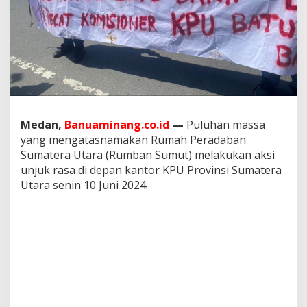
n
e
r
K
P
U
B
a
t
u
Medan,
Banuaminang.co.id
—
Puluhan massa
B
yang mengatasnamakan Rumah Peradaban
a
Sumatera Utara (Rumban Sumut) melakukan aksi
r
a
unjuk rasa di depan kantor KPU Provinsi Sumatera
D
Utara senin 10 Juni 2024.
i
g
a
n
t
i