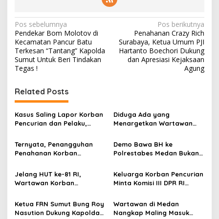
N
Pos sebelumnya
Pos berikutnya
Pendekar Bom Molotov di
Penahanan Crazy Rich
a
Kecamatan Pancur Batu
Surabaya, Ketua Umum PJI
v
Terkesan “Tantang” Kapolda
Hartanto Boechori Dukung
Sumut Untuk Beri Tindakan
dan Apresiasi Kejaksaan
i
Tegas !
Agung
g
Related Posts
a
s
Kasus Saling Lapor Korban
Diduga Ada yang
i
Pencurian dan Pelaku,
Menargetkan Wartawan
p
Ketua DPW FRN Sumut Roy
Leo Sembiring Jadi
Nasution Minta
Tersangka dan Dpo Karena
Ternyata, Penangguhan
Demo Bawa BH ke
o
Kapolrestabes Medan
Membantu Polisi
Penahanan Korban
Polrestabes Medan Bukan
Tempuh Restorative Justice
Menangkap Maling di Toko
s
Pencurian Jadi Tersangka
untuk Melecehkan Siapa
agar Konflik Tak Berlarut-
Usaha Keluarganya
di Polrestabes Medan
Pun, Melainkan Simbol Kritik
Jelang HUT ke-81 RI,
Keluarga Korban Pencurian
larut
Setelah Membantu Polisi
dan Rasa Kecewa
Wartawan Korban
Minta Komisi III DPR RI
Menangkap Maling Atas
Lambatnya Penanganan
Pencurian yang Membantu
Pantau Penanganan
Atensi Ketua Komisi III DPR
Pekara di Polrestabes
Polisi Menangkap Pelaku
Laporan Dugaan Penipuan
Ketua FRN Sumut Bung Roy
Wartawan di Medan
RI Bapak Habiburokhman
Medan
Jadi Tersangka Berharap
Bermodus Surat
Nasution Dukung Kapolda
Nangkap Maling Masuk
Perhatian Presiden
Perdamaian dan Dugaan