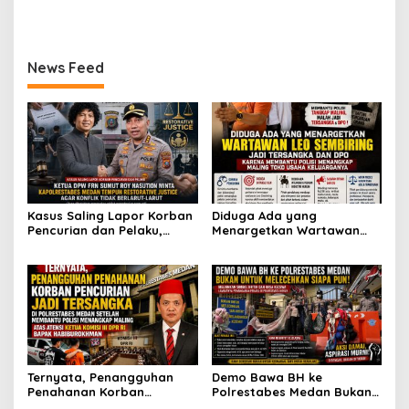
Sumut dan Kapolrestabes
Penjara dan DPO, Ibu
Prabowo
Fitnah Terkait Tuduhan
Medan Tangkap Terlapor
Bersama Dua Anaknya
Pemerasan Rp250 Juta
Kasus Dugaan Penipuan
yang Masih Kecil Minta
dan Fitnah
Tolong Prabowo Subianto
News Feed
dan DPR RI
Kasus Saling Lapor Korban
Diduga Ada yang
Pencurian dan Pelaku,
Menargetkan Wartawan
Ketua DPW FRN Sumut Roy
Leo Sembiring Jadi
Nasution Minta
Tersangka dan Dpo Karena
Kapolrestabes Medan
Membantu Polisi
Tempuh Restorative Justice
Menangkap Maling di Toko
agar Konflik Tak Berlarut-
Usaha Keluarganya
larut
Ternyata, Penangguhan
Demo Bawa BH ke
Penahanan Korban
Polrestabes Medan Bukan
Pencurian Jadi Tersangka
untuk Melecehkan Siapa