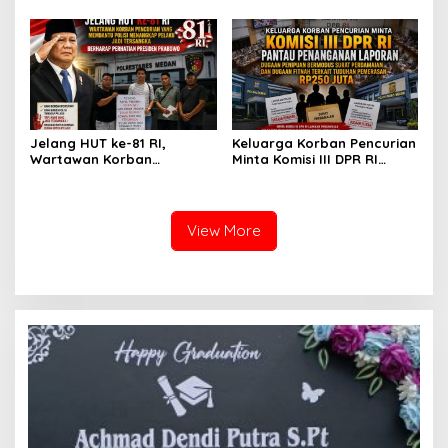
di Polrestabes Medan
Pun, Melainkan Simbol Kritik
Setelah Membantu Polisi
dan Rasa Kecewa
Menangkap Maling Atas
Lambatnya Penanganan
Atensi Ketua Komisi III DPR
Pekara di Polrestabes
RI Bapak Habiburokhman
Medan
Jelang HUT ke-81 RI,
Keluarga Korban Pencurian
Wartawan Korban
Minta Komisi III DPR RI
Pencurian yang Membantu
Pantau Penanganan
Polisi Menangkap Pelaku
Laporan Dugaan Penipuan
Jadi Tersangka Berharap
Bermodus Surat
Perhatian Presiden
Perdamaian dan Dugaan
View More
Prabowo
Fitnah Terkait Tuduhan
Pemerasan Rp250 Juta