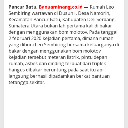
c
Pancur Batu,
Banuaminang.co.id
—
Rumah Leo
a
Sembiring wartawan di Dusun I, Desa Namorih,
h
k
Kecamatan Pancur Batu, Kabupaten Deli Serdang,
a
Sumatera Utara bukan lah pertama kali di bakar
n
dengan menggunakan bom molotov. Pada tanggal
,
2 februari 2020 kejadian pertama, dimana rumah
R
yang dihuni Leo Sembiring bersama keluarganya di
u
m
bakar dengan menggunakan bom molotov
a
kejadian tersebut meteran listrik, pintu depan
h
rumah, asbes dan dinding terbuat dari triplek
D
hangus dibakar beruntung pada saat itu api
i
l
langsung berhasil dipadamkan berkat bantuan
e
tetangga sekitar.
m
p
a
r
K
a
i
n
K