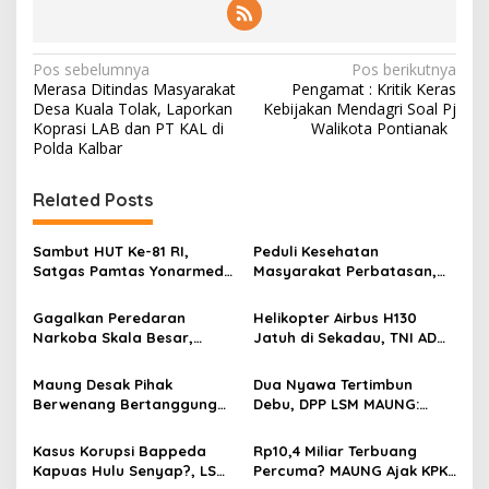
N
Pos sebelumnya
Pos berikutnya
Merasa Ditindas Masyarakat
Pengamat : Kritik Keras
a
Desa Kuala Tolak, Laporkan
Kebijakan Mendagri Soal Pj
v
Koprasi LAB dan PT KAL di
Walikota Pontianak
Polda Kalbar
i
g
Related Posts
a
s
Sambut HUT Ke-81 RI,
Peduli Kesehatan
Satgas Pamtas Yonarmed
Masyarakat Perbatasan,
i
13/Nanggala Bersama
Pos Mentari Satgas Pamtas
p
Warga Badau Kibarkan
Yonarmed 13/Nanggala
Gagalkan Peredaran
Helikopter Airbus H130
Merah Putih Sepanjang 4
Gelar Pelayanan Medis
Narkoba Skala Besar,
Jatuh di Sekadau, TNI AD
o
KM di Jalan Raya
Door-to-Door di Desa
Kodam XII/Tpr Amankan
Kerahkan 209 Personel
Perbatasan
Badau
s
21,4 Kg Sabu dan Serahkan
untuk Pencarian dan
Maung Desak Pihak
Dua Nyawa Tertimbun
WNA Malaysia ke BNNP
Evakuasi
Berwenang Bertanggung
Debu, DPP LSM MAUNG:
Kalbar
Jawab atas Kaburnya
Sistem K3 Harus Jadi
Tahanan Kejari Pontianak
Prioritas Tak Bisa Ditawar
Kasus Korupsi Bappeda
Rp10,4 Miliar Terbuang
Kapuas Hulu Senyap?, LSM
Percuma? MAUNG Ajak KPK