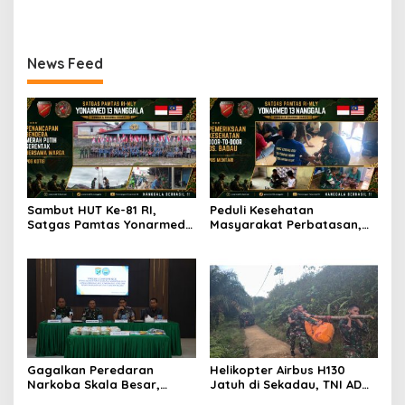
MAUNG Minta KPK Tindak
dan Kejati Selidiki Proyek
Tegas Berdasarkan Aturan
Air Bersih di Bengkayang
Hukum
News Feed
Sambut HUT Ke-81 RI,
Peduli Kesehatan
Satgas Pamtas Yonarmed
Masyarakat Perbatasan,
13/Nanggala Bersama
Pos Mentari Satgas Pamtas
Warga Badau Kibarkan
Yonarmed 13/Nanggala
Merah Putih Sepanjang 4
Gelar Pelayanan Medis
KM di Jalan Raya
Door-to-Door di Desa
Perbatasan
Badau
Gagalkan Peredaran
Helikopter Airbus H130
Narkoba Skala Besar,
Jatuh di Sekadau, TNI AD
Kodam XII/Tpr Amankan
Kerahkan 209 Personel