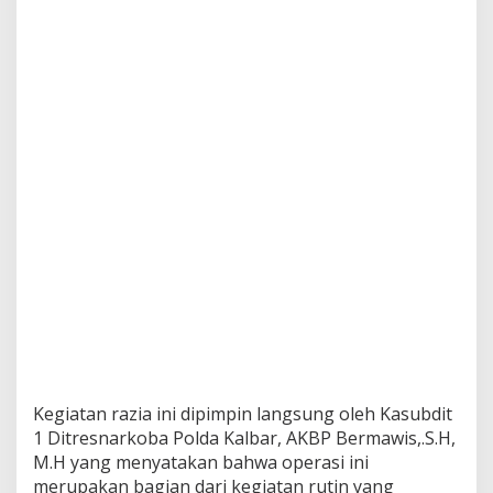
e
n
g
u
n
a
N
a
r
k
o
b
a
Kegiatan razia ini dipimpin langsung oleh Kasubdit
1 Ditresnarkoba Polda Kalbar, AKBP Bermawis,.S.H,
M.H yang menyatakan bahwa operasi ini
merupakan bagian dari kegiatan rutin yang