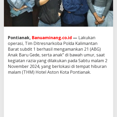
o
b
a
P
o
l
d
a
Pontianak,
Banuaminang.co.id
—
Lakukan
K
operasi, Tim Ditresnarkoba Polda Kalimantan
a
Barat subdit 1 berhasil mengamankan 21 (ABG)
l
b
Anak Baru Gede, serta anak” di bawah umur, saat
a
kegiatan razia yang dilakukan pada Sabtu malam 2
r
November 2024, yang berlokasi di tempat hiburan
R
malam (THM) Hotel Aston Kota Pontianak.
i
n
g
k
u
s
B
e
b
e