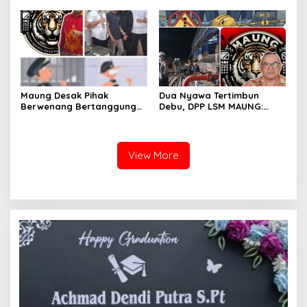
21,4 Kg Sabu dan Serahkan
untuk Pencarian dan
WNA Malaysia ke BNNP
Evakuasi
Kalbar
Maung Desak Pihak
Dua Nyawa Tertimbun
Berwenang Bertanggung
Debu, DPP LSM MAUNG:
Jawab atas Kaburnya
Sistem K3 Harus Jadi
Tahanan Kejari Pontianak
Prioritas Tak Bisa Ditawar
View More