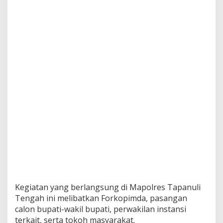
B
e
r
m
a
r
t
a
b
a
t
Kegiatan yang berlangsung di Mapolres Tapanuli
Tengah ini melibatkan Forkopimda, pasangan
calon bupati-wakil bupati, perwakilan instansi
terkait, serta tokoh masyarakat.