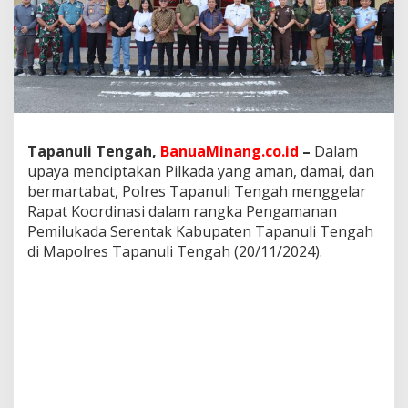
k
a
d
a
T
a
p
a
n
Tapanuli Tengah,
BanuaMinang.co.id
–
Dalam
u
upaya menciptakan Pilkada yang aman, damai, dan
l
i
bermartabat, Polres Tapanuli Tengah menggelar
T
Rapat Koordinasi dalam rangka Pengamanan
e
Pemilukada Serentak Kabupaten Tapanuli Tengah
n
di Mapolres Tapanuli Tengah (20/11/2024).
g
a
h
:
S
i
n
e
r
g