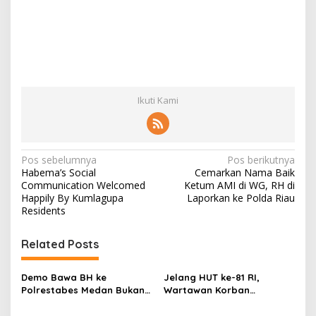
Ikuti Kami
N
Pos sebelumnya
Pos berikutnya
Habema’s Social
Cemarkan Nama Baik
a
Communication Welcomed
Ketum AMI di WG, RH di
v
Happily By Kumlagupa
Laporkan ke Polda Riau
Residents
i
g
Related Posts
a
s
Demo Bawa BH ke
Jelang HUT ke-81 RI,
Polrestabes Medan Bukan
Wartawan Korban
i
untuk Melecehkan Siapa
Pencurian yang Membantu
Pun, Melainkan Simbol Kritik
Polisi Menangkap Pelaku