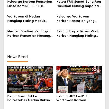
p
Keluarga Korban Pencurian
Ketua FRN Sumut Bung Roy
dan Rasa Kecewa
Jadi Tersangka Berharap
Minta Komisi III DPR RI
Nasution Dukung Kapolda
o
Lambatnya Penanganan
Perhatian Presiden
Pantau Penanganan
Sumut dan Kapolrestabes
Pekara di Polrestabes
Prabowo
s
Laporan Dugaan Penipuan
Medan Tangkap Terlapor
Wartawan di Medan
Keluarga Wartawan
Medan
Bermodus Surat
Kasus Dugaan Penipuan
Nangkap Maling Masuk
Korban Pencurian yang
Perdamaian dan Dugaan
dan Fitnah
Penjara dan DPO, Ibu
Jadi Tersangka Merasa
Fitnah Terkait Tuduhan
Bersama Dua Anaknya
Dibohongi Kapolrestabes
Merasa Dizalimi, Keluarga
Sidang Prapid Kasus Viral,
Pemerasan Rp250 Juta
yang Masih Kecil Minta
Medan, Kirim Surat ke
Korban Pencurian Menangis
Korban Nangkap Maling
Tolong Prabowo Subianto
Presiden Prabowo, Komisi
dan Bentangkan Spanduk
Masuk Penjara, Majelis
dan DPR RI
III DPR RI dan Kapolri!
Presiden Prabowo Usai
Hakim Diminta Tindak Tegas
Sidang di Pengadilan
Saksi Putri Mutiara yang
Negeri Medan
Diduga Memberikan
News Feed
Keterangan Tidak Sesuai
Fakta!
Demo Bawa BH ke
Jelang HUT ke-81 RI,
Polrestabes Medan Bukan
Wartawan Korban
untuk Melecehkan Siapa
Pencurian yang Membantu
Pun, Melainkan Simbol Kritik
Polisi Menangkap Pelaku