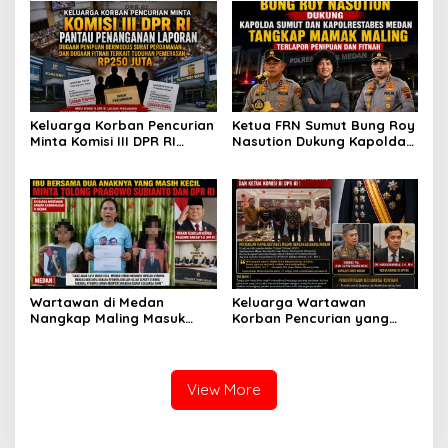
dan Rasa Kecewa
Jadi Tersangka Berharap
Lambatnya Penanganan
Perhatian Presiden
Pekara di Polrestabes
Prabowo
Medan
Keluarga Korban Pencurian
Ketua FRN Sumut Bung Roy
Minta Komisi III DPR RI
Nasution Dukung Kapolda
Pantau Penanganan
Sumut dan Kapolrestabes
Laporan Dugaan Penipuan
Medan Tangkap Terlapor
Bermodus Surat
Kasus Dugaan Penipuan
Perdamaian dan Dugaan
dan Fitnah
Fitnah Terkait Tuduhan
Pemerasan Rp250 Juta
Wartawan di Medan
Keluarga Wartawan
Nangkap Maling Masuk
Korban Pencurian yang
Penjara dan DPO, Ibu
Jadi Tersangka Merasa
Bersama Dua Anaknya
Dibohongi Kapolrestabes
yang Masih Kecil Minta
Medan, Kirim Surat ke
Tolong Prabowo Subianto
Presiden Prabowo, Komisi
View More
dan DPR RI
III DPR RI dan Kapolri!