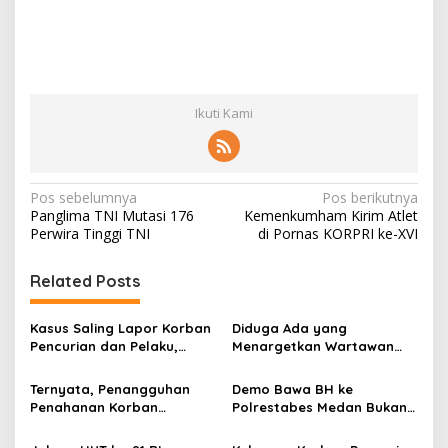
Ikuti Kami
N
Pos sebelumnya
Pos berikutnya
Panglima TNI Mutasi 176
Kemenkumham Kirim Atlet
a
Perwira Tinggi TNI
di Pornas KORPRI ke-XVI
v
i
Related Posts
g
Kasus Saling Lapor Korban
Diduga Ada yang
a
Pencurian dan Pelaku,
Menargetkan Wartawan
s
Ketua DPW FRN Sumut Roy
Leo Sembiring Jadi
Nasution Minta
Tersangka dan Dpo Karena
Ternyata, Penangguhan
Demo Bawa BH ke
i
Kapolrestabes Medan
Membantu Polisi
Penahanan Korban
Polrestabes Medan Bukan
p
Tempuh Restorative Justice
Menangkap Maling di Toko
Pencurian Jadi Tersangka
untuk Melecehkan Siapa
agar Konflik Tak Berlarut-
Usaha Keluarganya
di Polrestabes Medan
Pun, Melainkan Simbol Kritik