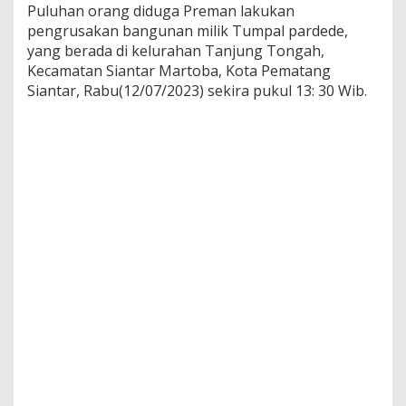
k
Puluhan orang diduga Preman lakukan
a
pengrusakan bangunan milik Tumpal pardede,
n
yang berada di kelurahan Tanjung Tongah,
B
Kecamatan Siantar Martoba, Kota Pematang
a
Siantar, Rabu(12/07/2023) sekira pukul 13: 30 Wib.
n
g
u
n
a
n
M
i
l
i
k
T
u
m
p
a
l
P
a
r