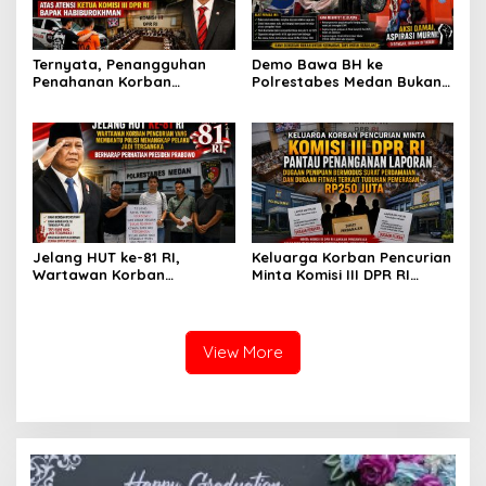
Ternyata, Penangguhan
Demo Bawa BH ke
Penahanan Korban
Polrestabes Medan Bukan
Pencurian Jadi Tersangka
untuk Melecehkan Siapa
di Polrestabes Medan
Pun, Melainkan Simbol Kritik
Setelah Membantu Polisi
dan Rasa Kecewa
Menangkap Maling Atas
Lambatnya Penanganan
Atensi Ketua Komisi III DPR
Pekara di Polrestabes
RI Bapak Habiburokhman
Medan
Jelang HUT ke-81 RI,
Keluarga Korban Pencurian
Wartawan Korban
Minta Komisi III DPR RI
Pencurian yang Membantu
Pantau Penanganan
Polisi Menangkap Pelaku
Laporan Dugaan Penipuan
Jadi Tersangka Berharap
Bermodus Surat
Perhatian Presiden
Perdamaian dan Dugaan
View More
Prabowo
Fitnah Terkait Tuduhan
Pemerasan Rp250 Juta