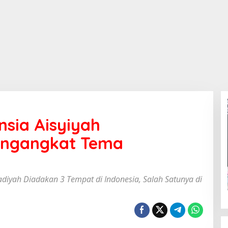
sia Aisyiyah
ngangkat Tema
yah Diadakan 3 Tempat di Indonesia, Salah Satunya di