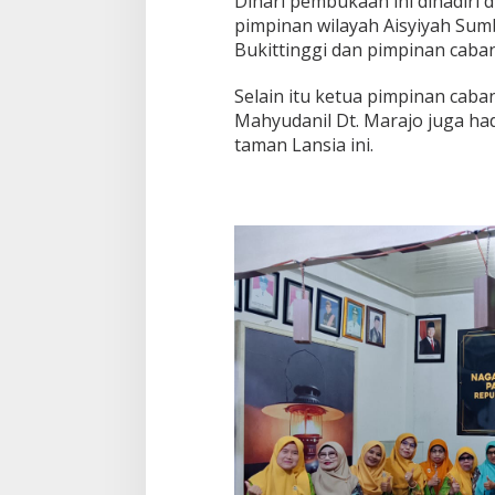
Dihari pembukaan ini dihadiri d
pimpinan wilayah Aisyiyah Sum
Bukittinggi dan pimpinan caban
Selain itu ketua pimpinan ca
Mahyudanil Dt. Marajo juga h
taman Lansia ini.