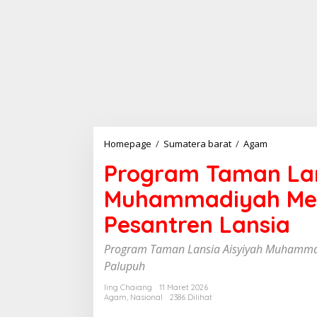
Homepage
/
Sumatera barat
/
Agam
P
r
Program Taman Lan
o
g
Muhammadiyah Me
r
a
Pesantren Lansia
m
T
a
Program Taman Lansia Aisyiyah Muhammadi
m
Palupuh
a
n
Iing Chaiang
11 Maret 2026
L
Agam
,
Nasional
2386 Dilihat
a