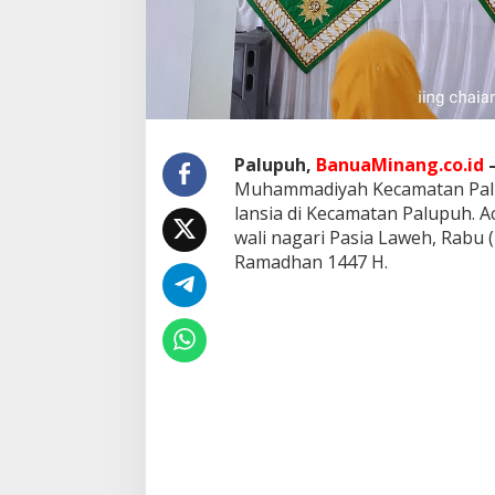
e
n
g
a
n
g
k
a
Palupuh,
BanuaMinang.co.id
t
Muhammadiyah Kecamatan Pa
T
e
lansia di Kecamatan Palupuh. Aca
m
wali nagari Pasia Laweh, Rabu 
a
Ramadhan 1447 H.
P
e
s
a
n
t
r
e
n
L
a
n