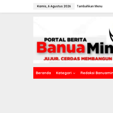
L
Tambahkan Menu
e
Kamis, 6 Agustus 2026
w
a
t
i
k
e
k
o
n
t
e
n
Beranda
Kategori
Redaksi Banuamin