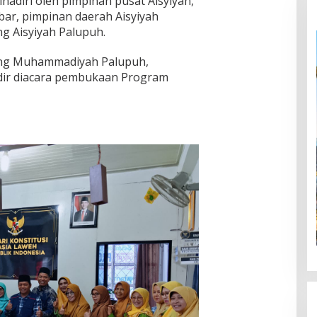
ihadiri oleh pimpinan pusat Aisyiyah,
bar, pimpinan daerah Aisyiyah
g Aisyiyah Palupuh.
bang Muhammadiyah Palupuh,
adir diacara pembukaan Program