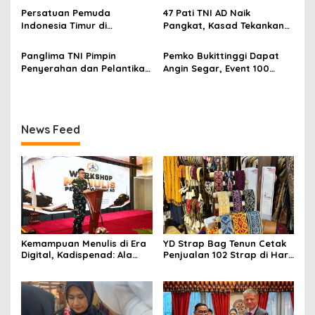
s
Memandang Wastra
Dubes Belanda dan Jerman
Persatuan Pemuda
47 Pati TNI AD Naik
dengan Citra Nan Anggun
Sukseskan 100 Tahun Jam
Indonesia Timur di
Pangkat, Kasad Tekankan
Gadang
Jabodetabek, Halalbihalal
Kepemimpinan dan
Bertajuk “Torang Samua
Adaptasi
Panglima TNI Pimpin
Pemko Bukittinggi Dapat
Basudara”
Penyerahan dan Pelantikan
Angin Segar, Event 100
Jabatan di Lingkungan TNI
Tahun Jam Gadang Dapat
Dukungan Kementerian
Kebudayaan
News Feed
Kemampuan Menulis di Era
YD Strap Bag Tenun Cetak
Digital, Kadispenad: Ala
Penjualan 102 Strap di Hari
Bisa Karena Biasa
Kedua PERSIT BISA Vol. II
2026, Bukti Wastra
Nusantara Kian Digemari