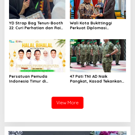
YD Strap Bag Tenun-Booth
Wali Kota Bukittinggi
22: Curi Perhatian dan Raih
Perkuat Diplomasi
Antusiasme Pengunjung
Internasional dengan
Memandang Wastra
Dubes Belanda dan Jerman
dengan Citra Nan Anggun
Sukseskan 100 Tahun Jam
Gadang
Persatuan Pemuda
47 Pati TNI AD Naik
Indonesia Timur di
Pangkat, Kasad Tekankan
Jabodetabek, Halalbihalal
Kepemimpinan dan
Bertajuk “Torang Samua
Adaptasi
Basudara”
View More