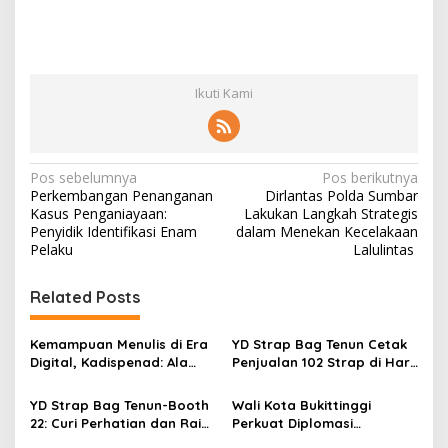
Ikuti Kami
N
Pos sebelumnya
Pos berikutnya
Perkembangan Penanganan
Dirlantas Polda Sumbar
a
Kasus Penganiayaan:
Lakukan Langkah Strategis
v
Penyidik Identifikasi Enam
dalam Menekan Kecelakaan
Pelaku
Lalulintas
i
g
Related Posts
a
s
Kemampuan Menulis di Era
YD Strap Bag Tenun Cetak
Digital, Kadispenad: Ala
Penjualan 102 Strap di Hari
i
Bisa Karena Biasa
Kedua PERSIT BISA Vol. II
p
2026, Bukti Wastra
YD Strap Bag Tenun-Booth
Wali Kota Bukittinggi
Nusantara Kian Digemari
22: Curi Perhatian dan Raih
Perkuat Diplomasi
o
Antusiasme Pengunjung
Internasional dengan