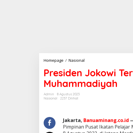
Homepage
/
Nasional
P
r
Presiden Jokowi Ter
e
s
Muhammadiyah
i
d
e
Admin
8 Agustus 2023
n
Nasional
2237 Dilihat
J
o
k
o
Jakarta,
Banuaminang.co.id
w
Pimpinan Pusat Ikatan Pelajar
i