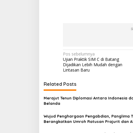
I
N
Pos sebelumnya
Ujian Praktik SIM C di Batang
a
Dijadikan Lebih Mudah dengan
v
Lintasan Baru
i
Related Posts
g
a
Merajut Tenun Diplomasi Antara Indonesia d
s
Belanda
i
Wujud Penghargaan Pengabdian, Panglima T
p
Berangkatkan Umroh Ratusan Prajurit dan A
o