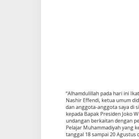
m
m
a
d
i
y
a
h
“Alhamdulillah pada hari ini I
Nashir Effendi, ketua umum di
dan anggota-anggota saya di s
kepada Bapak Presiden Joko 
undangan berkaitan dengan p
Pelajar Muhammadiyah yang ke
tanggal 18 sampai 20 Agustus d