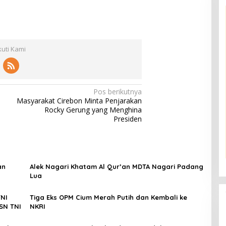
kuti Kami
Pos berikutnya
Masyarakat Cirebon Minta Penjarakan
Rocky Gerung yang Menghina
Presiden
an
Alek Nagari Khatam Al Qur’an MDTA Nagari Padang
Lua
NI
Tiga Eks OPM Cium Merah Putih dan Kembali ke
SN TNI
NKRI