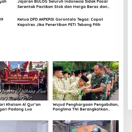
yah
Jajaran BULOG Seluruh Indonesia Sidak Pasar
Serentak Pastikan Stok dan Harga Beras dan
Minyakita Stabil Selama Ramadhan dan Lebaran
2026
19
Ketua DPD AKPERSI Gorontalo Tegas: Copot
Kapolres Jika Penertiban PETI Tebang Pilih
ari Khatam Al Qur’an
Wujud Penghargaan Pengabdian,
gari Padang Lua
Panglima TNI Berangkatkan
Umroh Ratusan Prajurit dan ASN
TNI