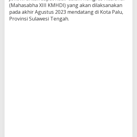
m
(Mahasabha XIII KMHDI) yang akan dilaksanakan
a
pada akhir Agustus 2023 mendatang di Kota Palu,
K
Provinsi Sulawesi Tengah.
u
n
j
u
n
g
a
n
P
P
K
M
H
D
I
d
i
I
s
t
a
n