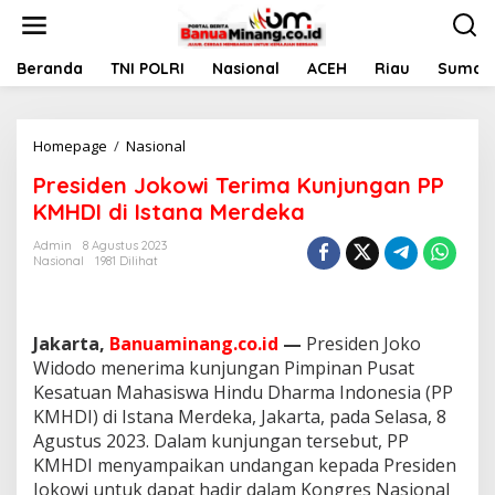
L
e
w
a
Beranda
TNI POLRI
Nasional
ACEH
Riau
Sumate
t
i
k
Homepage
/
Nasional
P
e
r
k
Presiden Jokowi Terima Kunjungan PP
e
o
s
n
KMHDI di Istana Merdeka
i
t
d
e
Admin
8 Agustus 2023
Nasional
1981 Dilihat
e
n
n
J
o
Jakarta,
Banuaminang.co.id
—
Presiden Joko
k
o
Widodo menerima kunjungan Pimpinan Pusat
w
Kesatuan Mahasiswa Hindu Dharma Indonesia (PP
i
KMHDI) di Istana Merdeka, Jakarta, pada Selasa, 8
T
Agustus 2023. Dalam kunjungan tersebut, PP
e
KMHDI menyampaikan undangan kepada Presiden
r
i
Jokowi untuk dapat hadir dalam Kongres Nasional