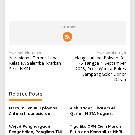
Ikuti Kami
N
Pos sebelumnya
Pos berikutnya
Narapidana Teroris Lapas
Jelang Hari Jadi Polwan Ke-
a
Kelas IIA Salemba Ikrarkan
75 Tanggal 1 September
v
Setia NKRI
2023, Polisi Wanita Polres
Sampang Gelar Donor
i
Darah
g
Related Posts
a
s
Merajut Tenun Diplomasi
Alek Nagari Khatam Al
i
Antara Indonesia dan
Qur’an MDTA Nagari
p
Belanda
Padang Lua
Wujud Penghargaan
Tiga Eks OPM Cium Merah
o
Pengabdian, Panglima TNI
Putih dan Kembali ke NKRI