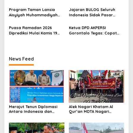
s
Berangkatkan Umroh
Ratusan Prajurit dan ASN
Program Taman Lansia
Jajaran BULOG Seluruh
TNI
Aisyiyah Muhammadiyah
Indonesia Sidak Pasar
Mengangkat Tema
Serentak Pastikan Stok dan
Pesantren Lansia
Harga Beras dan Minyakita
Puasa Ramadan 2026
Ketua DPD AKPERSI
Stabil Selama Ramadhan
Diprediksi Mulai Kamis 19
Gorontalo Tegas: Copot
dan Lebaran 2026
Februari, Hilal Belum
Kapolres Jika Penertiban
Terlihat
PETI Tebang Pilih
News Feed
Merajut Tenun Diplomasi
Alek Nagari Khatam Al
Antara Indonesia dan
Qur’an MDTA Nagari
Belanda
Padang Lua