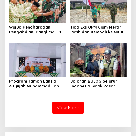
Wujud Penghargaan
Tiga Eks OPM Cium Merah
Pengabdian, Panglima TNI
Putih dan Kembali ke NKRI
Berangkatkan Umroh
Ratusan Prajurit dan ASN
TNI
Program Taman Lansia
Jajaran BULOG Seluruh
Aisyiyah Muhammadiyah
Indonesia Sidak Pasar
Mengangkat Tema
Serentak Pastikan Stok dan
Pesantren Lansia
Harga Beras dan Minyakita
Stabil Selama Ramadhan
dan Lebaran 2026
View More