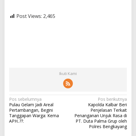
Post Views:
2,465
Ikuti Kami
N
Pos sebelumnya
Pos berikutnya
Pulau Gelam Jadi Areal
Kapolda Kalbar Beri
a
Pertambangan, Begini
Penjelasan Terkait
v
Tanggapan Warga: Kema
Penanganan Unjuk Rasa di
APH..??.
PT. Duta Palma Grup oleh
i
Polres Bengkayang
g