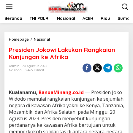
L
e
w
a
Beranda
TNI POLRI
Nasional
ACEH
Riau
Sumate
t
i
k
Homepage
/
Nasional
P
e
r
k
Presiden Jokowi Lakukan Rangkaian
e
o
s
n
Kunjungan ke Afrika
i
t
d
e
Admin
20 Agustus 2023
Nasional
2465 Dilihat
e
n
n
J
o
Kualanamu,
BanuaMinang.co.id
—
Presiden Joko
k
o
Widodo memulai rangkaian kunjungan ke sejumlah
w
negara di kawasan Afrika yakni ke Kenya, Tanzania,
i
Mozambik, dan Afrika Selatan, pada Minggu, 20
L
Agustus 2023. Presiden menyebut kunjungan
a
perdananya ke kawasan Afrika bertujuan untuk
k
u
memperkokoh solidaritas di antara negara-negara