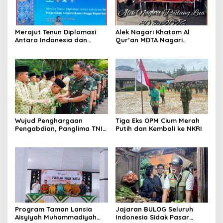
Merajut Tenun Diplomasi
Alek Nagari Khatam Al
Antara Indonesia dan
Qur’an MDTA Nagari
Belanda
Padang Lua
Wujud Penghargaan
Tiga Eks OPM Cium Merah
Pengabdian, Panglima TNI
Putih dan Kembali ke NKRI
Berangkatkan Umroh
Ratusan Prajurit dan ASN
TNI
Program Taman Lansia
Jajaran BULOG Seluruh
Aisyiyah Muhammadiyah
Indonesia Sidak Pasar