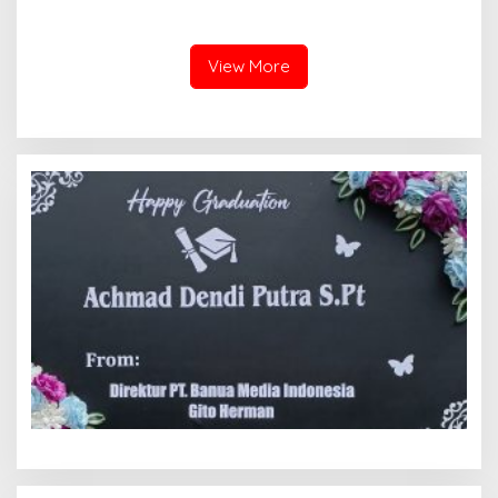
Mengangkat Tema
Serentak Pastikan Stok dan
Pesantren Lansia
Harga Beras dan Minyakita
Stabil Selama Ramadhan
dan Lebaran 2026
View More