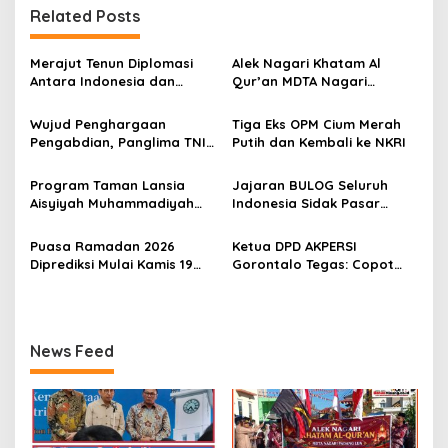
Related Posts
a
s
Merajut Tenun Diplomasi
Alek Nagari Khatam Al
i
Antara Indonesia dan
Qur’an MDTA Nagari
p
Belanda
Padang Lua
Wujud Penghargaan
Tiga Eks OPM Cium Merah
o
Pengabdian, Panglima TNI
Putih dan Kembali ke NKRI
s
Berangkatkan Umroh
Ratusan Prajurit dan ASN
Program Taman Lansia
Jajaran BULOG Seluruh
TNI
Aisyiyah Muhammadiyah
Indonesia Sidak Pasar
Mengangkat Tema
Serentak Pastikan Stok dan
Pesantren Lansia
Harga Beras dan Minyakita
Puasa Ramadan 2026
Ketua DPD AKPERSI
Stabil Selama Ramadhan
Diprediksi Mulai Kamis 19
Gorontalo Tegas: Copot
dan Lebaran 2026
Februari, Hilal Belum
Kapolres Jika Penertiban
Terlihat
PETI Tebang Pilih
News Feed