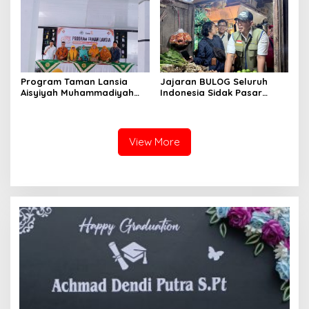
TNI
Program Taman Lansia
Jajaran BULOG Seluruh
Aisyiyah Muhammadiyah
Indonesia Sidak Pasar
Mengangkat Tema
Serentak Pastikan Stok dan
Pesantren Lansia
Harga Beras dan Minyakita
Stabil Selama Ramadhan
dan Lebaran 2026
View More