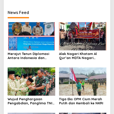
News Feed
Merajut Tenun Diplomasi
Alek Nagari Khatam Al
Antara Indonesia dan
Qur’an MDTA Nagari
Belanda
Padang Lua
Wujud Penghargaan
Tiga Eks OPM Cium Merah
Pengabdian, Panglima TNI
Putih dan Kembali ke NKRI
Berangkatkan Umroh
Ratusan Prajurit dan ASN