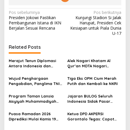
N
Pos sebelumnya
Pos berikutnya
Presiden Jokowi Pastikan
Kunjungi Stadion Si Jalak
a
Pembangunan Istana di IKN
Harupat, Presiden Cek
v
Berjalan Sesuai Rencana
Kesiapan untuk Piala Dunia
U-17
i
g
Related Posts
a
s
Merajut Tenun Diplomasi
Alek Nagari Khatam Al
Antara Indonesia dan
Qur’an MDTA Nagari
i
Belanda
Padang Lua
p
Wujud Penghargaan
Tiga Eks OPM Cium Merah
Pengabdian, Panglima TNI
Putih dan Kembali ke NKRI
o
Berangkatkan Umroh
s
Ratusan Prajurit dan ASN
Program Taman Lansia
Jajaran BULOG Seluruh
TNI
Aisyiyah Muhammadiyah
Indonesia Sidak Pasar
Mengangkat Tema
Serentak Pastikan Stok dan
Pesantren Lansia
Harga Beras dan Minyakita
Puasa Ramadan 2026
Ketua DPD AKPERSI
Stabil Selama Ramadhan
Diprediksi Mulai Kamis 19
Gorontalo Tegas: Copot
dan Lebaran 2026
Februari, Hilal Belum
Kapolres Jika Penertiban
Terlihat
PETI Tebang Pilih