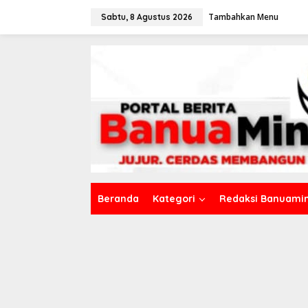
L
Tambahkan Menu
e
Sabtu, 8 Agustus 2026
w
a
t
i
k
e
k
o
n
t
e
n
Beranda
Kategori
Redaksi Banuamin