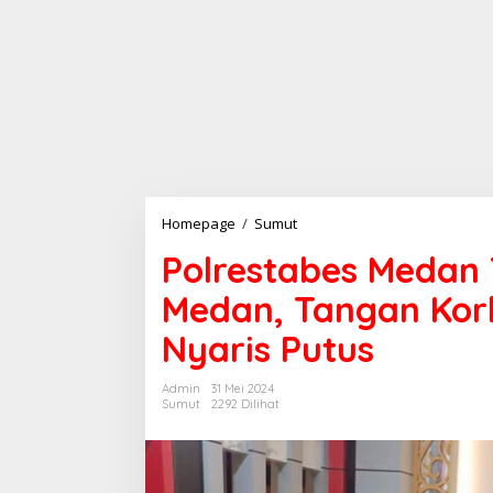
Homepage
/
Sumut
P
o
Polrestabes Medan 
l
r
Medan, Tangan Kor
e
s
Nyaris Putus
t
a
b
Admin
31 Mei 2024
e
Sumut
2292 Dilihat
s
M
e
d