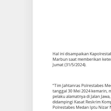
a
N
y
a
r
i
s
P
u
t
u
s
Hal ini disampaikan Kapolrest
Marbun saat memberikan kete
Jumat (31/5/2024).
“Tim Jahtanras Polrestabes Me
tanggal 30 Mei 2024 kemarin, 
pelaku alamatnya di Jalan Jawa
didampingi Kasat Reskrim Komp
Polrestabes Medan Iptu Nizar 