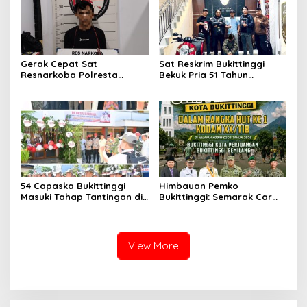
Gerak Cepat Sat
Sat Reskrim Bukittinggi
Resnarkoba Polresta
Bekuk Pria 51 Tahun
Bukittinggi, Enam Paket
Terduga Pencuri Honda
Sabu Berhasil Diamankan
Scoopy
54 Capaska Bukittinggi
Himbauan Pemko
Masuki Tahap Tantingan di
Bukittinggi: Semarak Car
Desa Bahagia
Free Day dalam Rangka
HUT ke I Komando Daerah
Militer (KODAM) XX/Tuanku
Imam Bonjol
View More