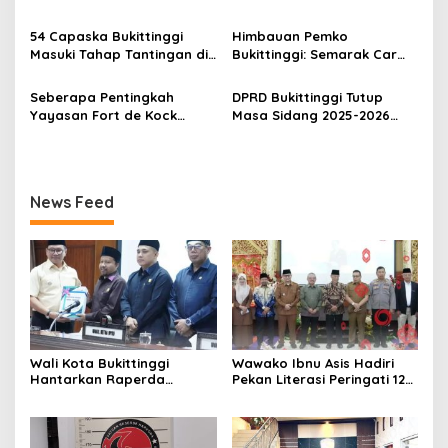
Bukittinggi, Enam Paket
Terduga Pencuri Honda
o
Sabu Berhasil Diamankan
Scoopy
54 Capaska Bukittinggi
Himbauan Pemko
s
Masuki Tahap Tantingan di
Bukittinggi: Semarak Car
Desa Bahagia
Free Day dalam Rangka
HUT ke I Komando Daerah
Seberapa Pentingkah
DPRD Bukittinggi Tutup
Militer (KODAM) XX/Tuanku
Yayasan Fort de Kock
Masa Sidang 2025-2026
Imam Bonjol
Mendongkrak
Dan Buka Masa Sidang
Perekonomian Masyarakat
2026-2027, Wako Ramlan
Jam Gadang?
Beri Apresiasi
News Feed
Wali Kota Bukittinggi
Wawako Ibnu Asis Hadiri
Hantarkan Raperda
Pekan Literasi Peringati 124
tentang Perubahan APBD
Tahun Bung Hatta
Tahun Anggaran 2026