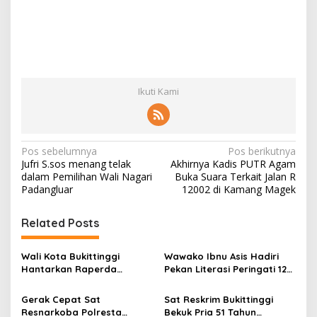
Ikuti Kami
N
Pos sebelumnya
Pos berikutnya
Jufri S.sos menang telak
Akhirnya Kadis PUTR Agam
a
dalam Pemilihan Wali Nagari
Buka Suara Terkait Jalan R
v
Padangluar
12002 di Kamang Magek
i
Related Posts
g
a
Wali Kota Bukittinggi
Wawako Ibnu Asis Hadiri
s
Hantarkan Raperda
Pekan Literasi Peringati 124
tentang Perubahan APBD
Tahun Bung Hatta
i
Tahun Anggaran 2026
Gerak Cepat Sat
Sat Reskrim Bukittinggi
p
Resnarkoba Polresta
Bekuk Pria 51 Tahun