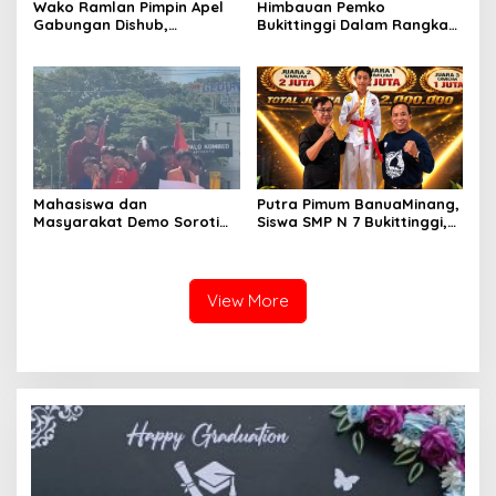
Wako Ramlan Pimpin Apel
Himbauan Pemko
Gabungan Dishub,
Bukittinggi Dalam Rangka
Tekankan Pelayanan dan
Menyemarakkan Hari Ulang
Persiapan Angkutan Gratis
Tahun ke-81 Kemerdekaan
Pelajar
Republik Indonesia
Mahasiswa dan
Putra Pimum BanuaMinang,
Masyarakat Demo Soroti
Siswa SMP N 7 Bukittinggi,
Dugaan Kekerasan Satpol
Raih Medali Emas Kelas
PP, GMNI Bukittinggi
Festival Komite Pemula
Kecewa Wali Kota dan
Berat 40 Kg dalam
DPRD Tak Hadir Temui
Kejuaraan Karate Jam
View More
Massa Aksi
Gadang Inkanas Bukittinggi