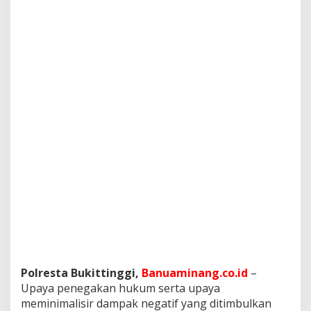
a
a
n
N
a
r
k
o
b
a
,
S
a
l
a
h
S
a
t
u
n
y
Polresta Bukittinggi,
Banuaminang.co.id
–
a
Upaya penegakan hukum serta upaya
M
meminimalisir dampak negatif yang ditimbulkan
a