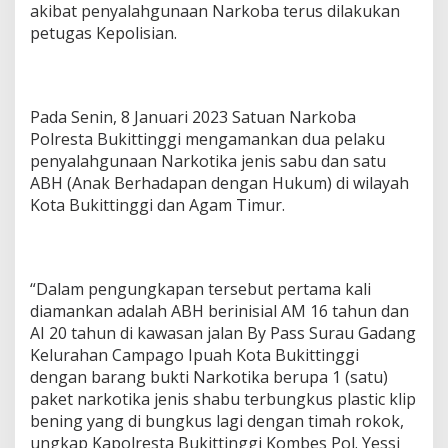
akibat penyalahgunaan Narkoba terus dilakukan
s
i
petugas Kepolisian.
h
D
i
b
Pada Senin, 8 Januari 2023 Satuan Narkoba
a
Polresta Bukittinggi mengamankan dua pelaku
w
a
penyalahgunaan Narkotika jenis sabu dan satu
h
ABH (Anak Berhadapan dengan Hukum) di wilayah
U
Kota Bukittinggi dan Agam Timur.
m
u
r
“Dalam pengungkapan tersebut pertama kali
diamankan adalah ABH berinisial AM 16 tahun dan
AI 20 tahun di kawasan jalan By Pass Surau Gadang
Kelurahan Campago Ipuah Kota Bukittinggi
dengan barang bukti Narkotika berupa 1 (satu)
paket narkotika jenis shabu terbungkus plastic klip
bening yang di bungkus lagi dengan timah rokok,
ungkap Kapolresta Bukittinggi Kombes Pol. Yessi