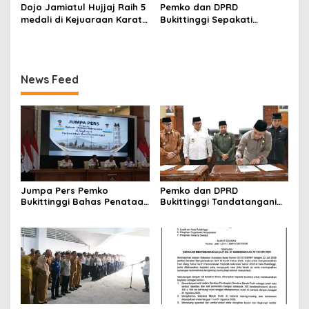
PP, GMNI Bukittinggi
Festival Komite Pemula
Dojo Jamiatul Hujjaj Raih 5
Pemko dan DPRD
Kecewa Wali Kota dan
Berat 40 Kg dalam
medali di Kejuaraan Karate
Bukittinggi Sepakati
DPRD Tak Hadir Temui
Kejuaraan Karate Jam
Jam Gadang Inkanas Se-
Perubahan Perda Pajak
Massa Aksi
Gadang Inkanas Bukittinggi
Sumatra Barat 2026
dan Retribusi Daerah
News Feed
Jumpa Pers Pemko
Pemko dan DPRD
Bukittinggi Bahas Penataan
Bukittinggi Tandatangani
Kota hingga Polemik Lahan
Nota Kesepakatan
Kampus UFDK
Perubahan KUA-PPAS APBD
2026