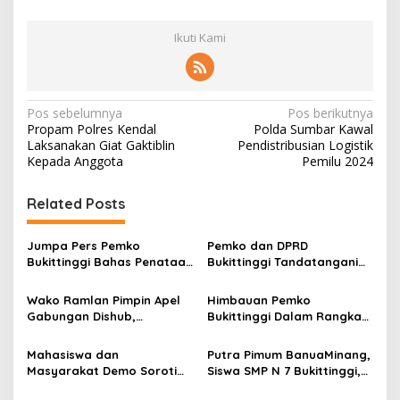
Ikuti Kami
N
Pos sebelumnya
Pos berikutnya
Propam Polres Kendal
Polda Sumbar Kawal
a
Laksanakan Giat Gaktiblin
Pendistribusian Logistik
v
Kepada Anggota
Pemilu 2024
i
Related Posts
g
a
Jumpa Pers Pemko
Pemko dan DPRD
s
Bukittinggi Bahas Penataan
Bukittinggi Tandatangani
Kota hingga Polemik Lahan
Nota Kesepakatan
i
Kampus UFDK
Perubahan KUA-PPAS APBD
Wako Ramlan Pimpin Apel
Himbauan Pemko
p
2026
Gabungan Dishub,
Bukittinggi Dalam Rangka
Tekankan Pelayanan dan
Menyemarakkan Hari Ulang
o
Persiapan Angkutan Gratis
Tahun ke-81 Kemerdekaan
Mahasiswa dan
Putra Pimum BanuaMinang,
s
Pelajar
Republik Indonesia
Masyarakat Demo Soroti
Siswa SMP N 7 Bukittinggi,
Dugaan Kekerasan Satpol
Raih Medali Emas Kelas