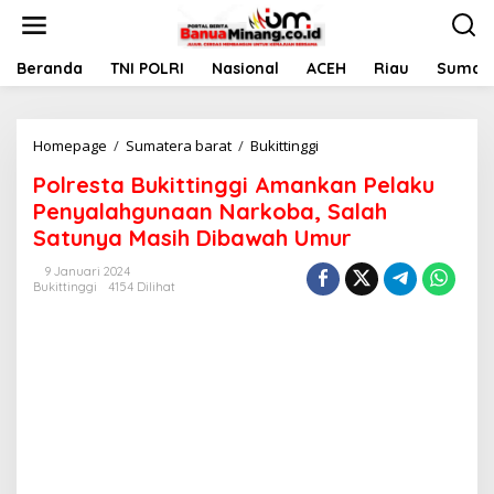
L
e
w
a
Beranda
TNI POLRI
Nasional
ACEH
Riau
Sumate
t
i
k
Homepage
/
Sumatera barat
/
Bukittinggi
P
e
o
k
Polresta Bukittinggi Amankan Pelaku
l
o
r
n
Penyalahgunaan Narkoba, Salah
e
t
Satunya Masih Dibawah Umur
s
e
t
n
9 Januari 2024
a
Bukittinggi
4154 Dilihat
B
u
k
i
t
t
i
n
g
g