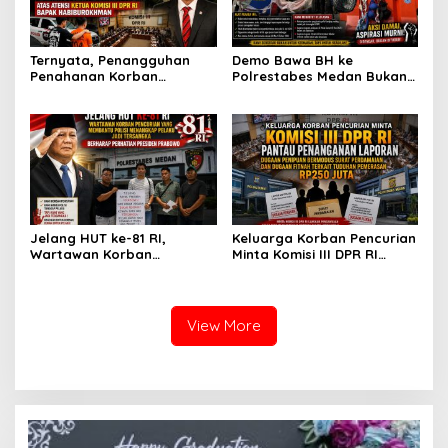
Ternyata, Penangguhan
Demo Bawa BH ke
Penahanan Korban
Polrestabes Medan Bukan
Pencurian Jadi Tersangka
untuk Melecehkan Siapa
di Polrestabes Medan
Pun, Melainkan Simbol Kritik
Setelah Membantu Polisi
dan Rasa Kecewa
Menangkap Maling Atas
Lambatnya Penanganan
Atensi Ketua Komisi III DPR
Pekara di Polrestabes
RI Bapak Habiburokhman
Medan
Jelang HUT ke-81 RI,
Keluarga Korban Pencurian
Wartawan Korban
Minta Komisi III DPR RI
Pencurian yang Membantu
Pantau Penanganan
Polisi Menangkap Pelaku
Laporan Dugaan Penipuan
Jadi Tersangka Berharap
Bermodus Surat
Perhatian Presiden
Perdamaian dan Dugaan
View More
Prabowo
Fitnah Terkait Tuduhan
Pemerasan Rp250 Juta