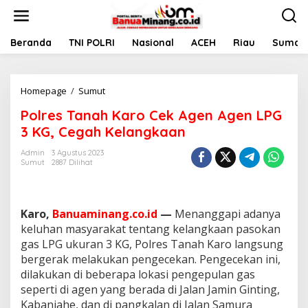
L
e
w
a
Beranda
TNI POLRI
Nasional
ACEH
Riau
Sumate
t
i
k
Homepage
/
Sumut
P
e
o
k
Polres Tanah Karo Cek Agen Agen LPG
l
o
r
n
3 KG, Cegah Kelangkaan
e
t
s
e
Admin
3 Agustus 2023
Sumut
2887 Dilihat
T
n
a
n
a
Karo,
Banuaminang.co.id
—
Menanggapi adanya
h
K
keluhan masyarakat tentang kelangkaan pasokan
a
gas LPG ukuran 3 KG, Polres Tanah Karo langsung
r
bergerak melakukan pengecekan. Pengecekan ini,
o
dilakukan di beberapa lokasi pengepulan gas
C
seperti di agen yang berada di Jalan Jamin Ginting,
e
k
Kabanjahe, dan di pangkalan di Jalan Samura