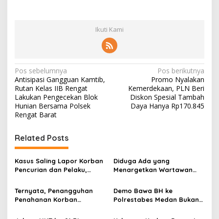
Ikuti Kami
N
Pos sebelumnya
Pos berikutnya
Antisipasi Gangguan Kamtib,
Promo Nyalakan
a
Rutan Kelas IIB Rengat
Kemerdekaan, PLN Beri
v
Lakukan Pengecekan Blok
Diskon Spesial Tambah
Hunian Bersama Polsek
Daya Hanya Rp170.845
i
Rengat Barat
g
Related Posts
a
s
Kasus Saling Lapor Korban
Diduga Ada yang
i
Pencurian dan Pelaku,
Menargetkan Wartawan
p
Ketua DPW FRN Sumut Roy
Leo Sembiring Jadi
Nasution Minta
Tersangka dan Dpo Karena
Ternyata, Penangguhan
Demo Bawa BH ke
o
Kapolrestabes Medan
Membantu Polisi
Penahanan Korban
Polrestabes Medan Bukan
Tempuh Restorative Justice
Menangkap Maling di Toko
s
Pencurian Jadi Tersangka
untuk Melecehkan Siapa
agar Konflik Tak Berlarut-
Usaha Keluarganya
di Polrestabes Medan
Pun, Melainkan Simbol Kritik