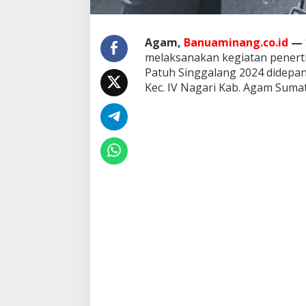
a
n
g
Agam,
Banuaminang.co.id
—
2
0
melaksanakan kegiatan penerti
2
Patuh Singgalang 2024 didepan
4
Kec. IV Nagari Kab. Agam Sumate