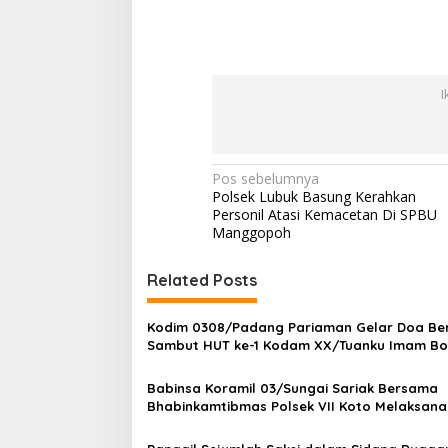
I
N
Pos sebelumnya
Polsek Lubuk Basung Kerahkan
a
Personil Atasi Kemacetan Di SPBU
v
Manggopoh
i
Related Posts
g
a
Kodim 0308/Padang Pariaman Gelar Doa B
s
Sambut HUT ke-1 Kodam XX/Tuanku Imam Bo
i
Babinsa Koramil 03/Sungai Sariak Bersama
p
Bhabinkamtibmas Polsek VII Koto Melaksan
Seleksi Calon Anggota Paskibra Tingkat
o
Kecamatan VII Koto Patamuan