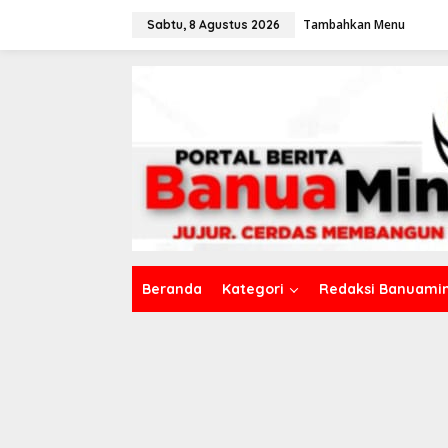
L
Tambahkan Menu
e
Sabtu, 8 Agustus 2026
w
a
t
i
k
e
k
o
n
t
e
n
Beranda
Kategori
Redaksi Banuamin